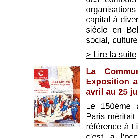
organisation
capital à div
siècle en Be
social, culturel
> Lire la suite
La Commune
Exposition a
avril au 25 ju
Le 150ème a
Paris méritait
référence à 
c’est à l’o