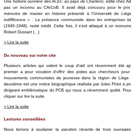
Une histoire ouvrière des ACEC au pays de Charleroi
, édité chez A
pas un inconnu au CArCoB. Il avait déjà concouru pour le pri
mémoire de master en histoire présenté à l’Université de Liè
indifférence » : La présence communiste dans les entreprises be
(1945-1948)
, resté inédit. Cette fois, il s’est attaqué à un monumen
Robert Dussart (...)
> Lire la suite
Du nouveau sur notre site
Plusieurs articles qui valent le coup d’œil ont récemment été aj
premier a pour vocation d'offrir des pistes aux chercheurs pour 
mouvements communistes de jeunesse dans la région de Liège 
deuxième est une notice biographique réalisée par Jules Pirlot à 
dirigeant emblématique du PCB qui nous a récemment quitté. Pour 
cliquer sur lire la suite.
> Lire la suite
Lectures conseillées
Nous tenons à souligner la parution récente de trois ouvrages 