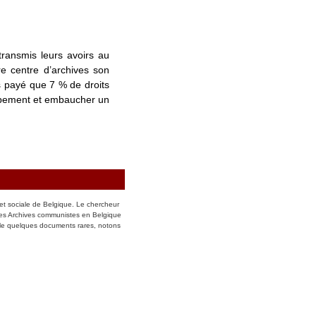
transmis leurs avoirs au
re centre d’archives son
s payé que 7 % de droits
uipement et embaucher un
et sociale de Belgique. Le chercheur
des Archives communistes en Belgique
le quelques documents rares, notons