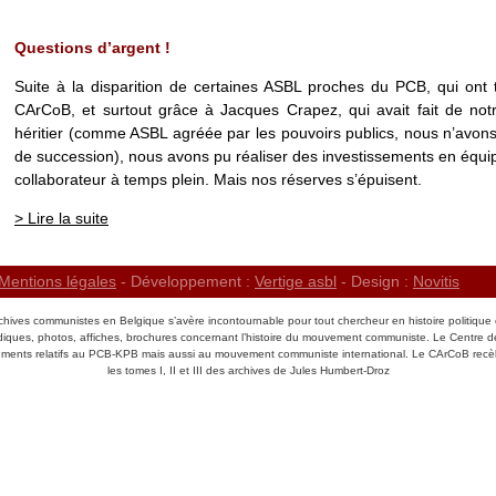
Questions d’argent !
Suite à la disparition de certaines ASBL proches du PCB, qui ont 
CArCoB, et surtout grâce à Jacques Crapez, qui avait fait de not
héritier (comme ASBL agréée par les pouvoirs publics, nous n’avon
de succession), nous avons pu réaliser des investissements en éq
collaborateur à temps plein. Mais nos réserves s’épuisent.
> Lire la suite
Mentions légales
- Développement :
Vertige asbl
- Design :
Novitis
chives communistes en Belgique s’avère incontournable pour tout chercheur en histoire politique 
odiques, photos, affiches, brochures concernant l’histoire du mouvement communiste. Le Centre 
ents relatifs au PCB-KPB mais aussi au mouvement communiste international. Le CArCoB recè
les tomes I, II et III des archives de Jules Humbert-Droz