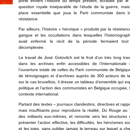
porté envers l’histoire du temps présent, écrasée par le
question royale inséparable de l’étude de la guerre, mais
place essentielle que joua le Parti communiste dans la
résistance.
Par ailleurs, l’histoire « héroïque » produite par la résista
gangue et les occultations dans lesquelles l’historiograph
avait enfermé le récit de la période fermaient tou
décomplexée.
Le travail de José Gotovitch est le fruit d’un très long trav
dans les archives enfin accessibles de l’International
l’ouverture totale de celles du Parti communiste de Belgiqu
de témoignages et d’archives auprès de 300 acteurs de la
sur le cas bruxellois, il dresse un tableau d’ensemble qui ex
politique et l’action des communistes en Belgique occupée, 
contexte international.
Partant des textes – journaux clandestins, directives et rap
mais insuffisants pour reproduire la réalité,
Du Rouge au T
des militants eux-mêmes, et remonte vers les structures 
présenter l’action effective, les difficultés, les héroïsmes 
et les joies, sans oublier jamais le terreau sur lequel a ch