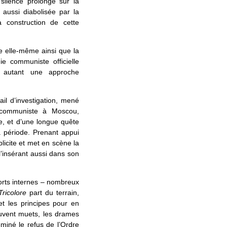
 silence prolongé sur la
 aussi diabolisée par la
 construction de cette
nce elle-même ainsi que la
ie communiste officielle
t autant une approche
ail d’investigation, mené
e communiste à Moscou,
e, et d’une longue quête
 période. Prenant appui
plicite et met en scène la
l’insérant aussi dans son
ports internes – nombreux
ricolore
part du terrain,
et les principes pour en
souvent muets, les drames
eminé le refus de l’Ordre