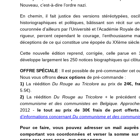
Nouveau, c’est-à-dire l’ordre nazi.
En chemin, il fait justice des versions stéréotypées, os
historiographiques et politiques, bâtissant son récit sur u
couronnée d’ailleurs par l’Université et l’Académie Royale de
rigueur, percent cependant le courage, l’enthousiasme ma
déceptions de ce qui constitue une épopée du XXème siècle
Cette nouvelle édition reprend, corrigée, celle parue en
développe largement les 250 notices biographiques qui clôtu
OFFRE SPÉCIALE
: Il est possible de pré-commander cet 
Nous vous offrons
deux options
de pré-commande :
1)
La réédition
Du Rouge au Tricolore
au prix de
24€, fr
5.5€).
2)
La réédition
Du Rouge au Tricolore
+ le précédent o
communisme et des communistes en Belgique. Approches 
2012 -
le tout au prix de 30€ frais de port offerts
d’informations concernant
Du communisme et des communis
Pour ce faire, vous pouvez adresser un mail auprè
comportant vos coordonnées et verser la somme sur