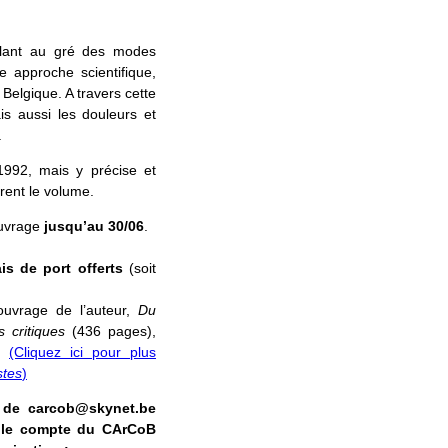
cillant au gré des modes
ne approche scientifique,
 Belgique. A travers cette
is aussi les douleurs et
.
 1992, mais y précise et
rent le volume.
ouvrage
jusqu’au 30/06
.
ais de port offerts
(soit
uvrage de l’auteur,
Du
critiques
(436 pages),
.
(Cliquez ici pour plus
tes
)
s de carcob@skynet.be
 le compte du CArCoB