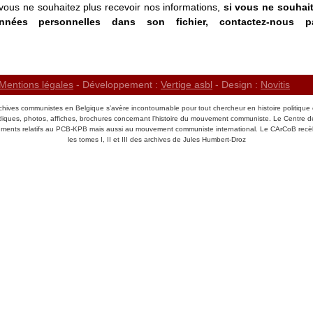
 vous ne souhaitez plus recevoir nos informations,
si vous ne souhai
nées personnelles dans son fichier, contactez-nous p
Mentions légales
- Développement :
Vertige asbl
- Design :
Novitis
chives communistes en Belgique s’avère incontournable pour tout chercheur en histoire politique 
odiques, photos, affiches, brochures concernant l’histoire du mouvement communiste. Le Centre 
ents relatifs au PCB-KPB mais aussi au mouvement communiste international. Le CArCoB recè
les tomes I, II et III des archives de Jules Humbert-Droz