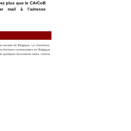
tez plus que le CArCoB
ar mail à l’adresse
et sociale de Belgique. Le chercheur
des Archives communistes en Belgique
le quelques documents rares, notons