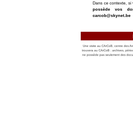
Dans ce contexte, si
possède vos don
carcob@skynet.be
Une visite au CArCoB, centre des Ar
trouvera au CArCoB : archives, péri
ne possède pas seulement des docum