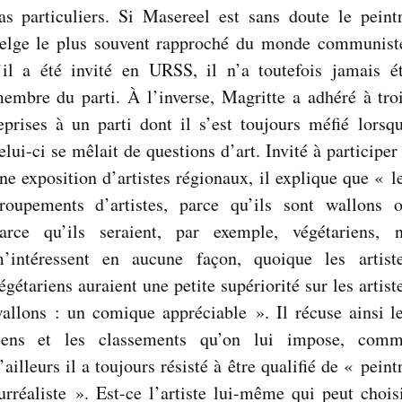
as particuliers. Si Masereel est sans doute le peint
elge le plus souvent rapproché du monde communist
’il a été invité en URSS, il n’a toutefois jamais é
embre du parti. À l’inverse, Magritte a adhéré à tro
eprises à un parti dont il s’est toujours méfié lorsq
elui-ci se mêlait de questions d’art. Invité à participer
ne exposition d’artistes régionaux, il explique que « l
roupements d’artistes, parce qu’ils sont wallons 
arce qu’ils seraient, par exemple, végétariens, 
’intéressent en aucune façon, quoique les artist
égétariens auraient une petite supériorité sur les artist
allons : un comique appréciable ». Il récuse ainsi l
iens et les classements qu’on lui impose, com
’ailleurs il a toujours résisté à être qualifié de « peint
urréaliste ». Est-ce l’artiste lui-même qui peut chois