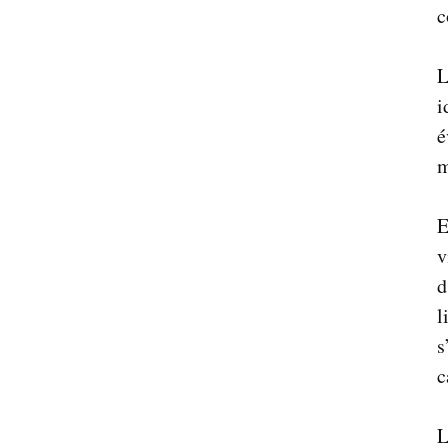
c
L
i
é
m
E
v
d
l
s
c
L