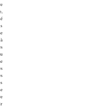
re
e,
té
is
ue
 à
es
ou
ne
es
es
es
me
re
ir