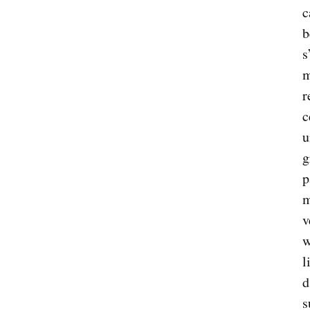
c
b
s
m
r
c
u
g
p
m
v
w
l
d
s