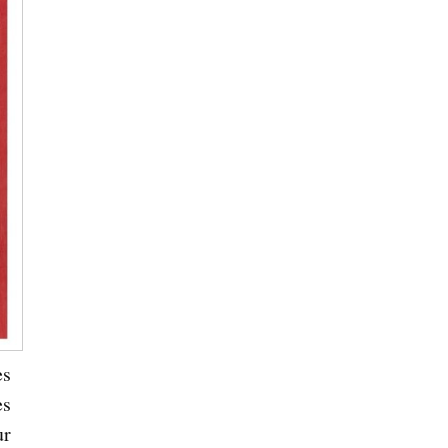
es
es
ur