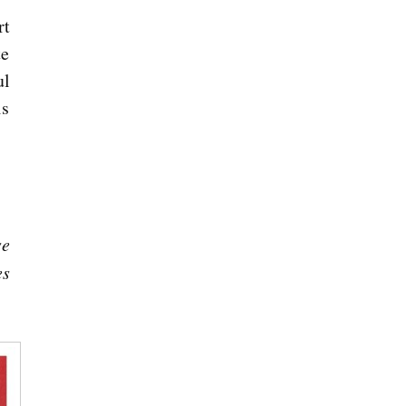
rt
te
ul
is
se
es