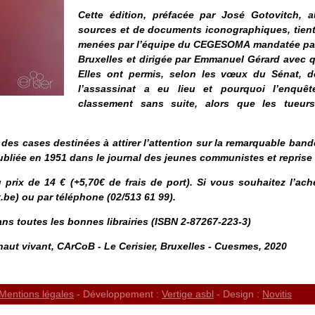
Cette édition, préfacée par José Gotovitch, 
sources et de documents iconographiques, tien
menées par l’équipe du CEGESOMA mandatée par 
Bruxelles et dirigée par Emmanuel Gérard avec 
Elles ont permis, selon les vœux du Sénat, 
l’assassinat a eu lieu et pourquoi l’enqu
classement sans suite, alors que les tueur
des cases destinées à attirer l’attention sur la remarquable band
bliée en 1951 dans le journal des jeunes communistes et reprise 
u prix de 14 € (+5,70€ de frais de port). Si vous souhaitez l’ach
be) ou par téléphone (02/513 61 99).
ns toutes les bonnes librairies (ISBN 2-87267-223-3)
haut vivant
, CArCoB - Le Cerisier, Bruxelles - Cuesmes, 2020
Mentions légales
- Développement :
Vertige asbl
- Design :
Novitis