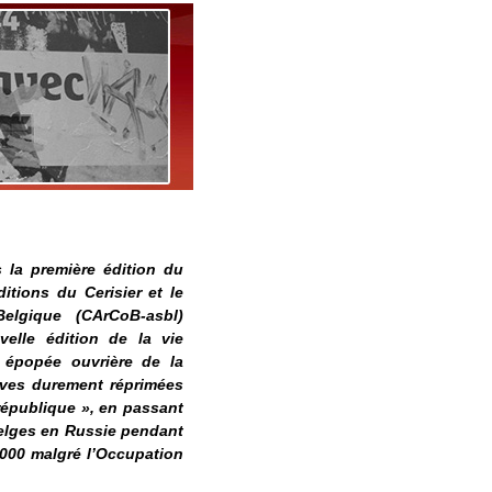
 la première édition du
ditions du Cerisier et le
lgique (CArCoB-asbl)
elle édition de la vie
 épopée ouvrière de la
èves durement réprimées
 république », en passant
belges en Russie pendant
.000 malgré l’Occupation