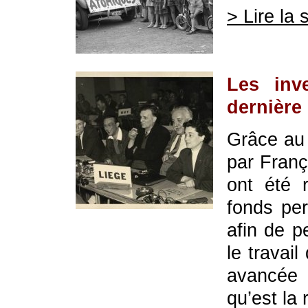
> Lire la 
Les inve
dernière 
Grâce au 
par Franç
ont été r
fonds per
afin de p
le travai
avancée 
qu’est la 