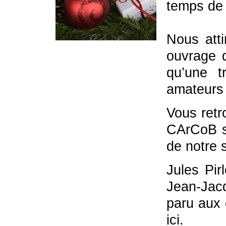
temps de
Nous atti
ouvrage d
qu’une t
amateurs 
Vous retr
CArCoB s
de notre s
Jules Pi
Jean-Jacq
paru aux 
ici.