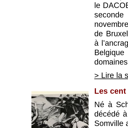
le DACOB 
seconde 
novembre 
de Bruxel
à l’ancr
Belgiqu
domaines c
> Lire la 
Les cent
Né à Sch
décédé à
Somville 