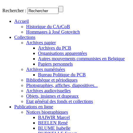
Rechercher :
Accueil
Historique du CArCoB
Hommages à José Gotovitch
Collections
Archives papier
Archives du PCB
Organisations apparentées
Autres mouvements communistes en Belgique
Papiers personnels
Archives numérisées
Bureau Politique du PCB
Bibliothèque et périodiques
Photographies, affiches, diapositives...
Archives audiovisuelles
Objets, insignes et drapeaux
Etat général des fonds et collections
Publications en ligne
Notices biographiques
BAIWIR Marcel
BEELEN René
BLUME Isabelle