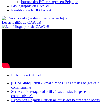
Journée des P.C. étrangers en Belgique
Bibliographie du CArCoB
Réédition de la BD Lahaut
Les actualités du CArCoB
La lettre du CArCoB
[CHSG-Info] Jeudi 28 mai à Mons : Les artistes belges et le
communisme
Sortie de l’ouvrage collectif : "Les artistes belges et le
communisme"
Exposition Regards Pluriels au musé des beaux art de Mons