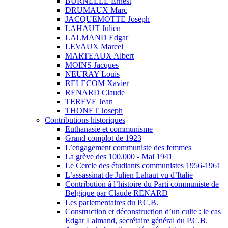
BURNELLE Ernest
DRUMAUX Marc
JACQUEMOTTE Joseph
LAHAUT Julien
LALMAND Edgar
LEVAUX Marcel
MARTEAUX Albert
MOINS Jacques
NEURAY Louis
RELECOM Xavier
RENARD Claude
TERFVE Jean
THONET Joseph
Contributions historiques
Euthanasie et communisme
Grand complot de 1923
L’engagement communiste des femmes
La grève des 100.000 - Mai 1941
Le Cercle des étudiants communistes 1956-1961
L’assassinat de Julien Lahaut vu d’Italie
Contribution à l’histoire du Parti communiste de
Belgique par Claude RENARD
Les parlementaires du P.C.B.
Construction et déconstruction d’un culte : le cas
Edgar Lalmand, secrétaire général du P.C.B.