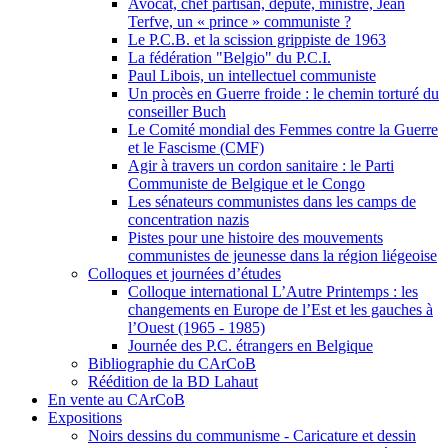
Avocat, chef partisan, député, ministre, Jean
Terfve, un « prince » communiste ?
Le P.C.B. et la scission grippiste de 1963
La fédération "Belgio" du P.C.I.
Paul Libois, un intellectuel communiste
Un procès en Guerre froide : le chemin torturé du
conseiller Buch
Le Comité mondial des Femmes contre la Guerre
et le Fascisme (CMF)
Agir à travers un cordon sanitaire : le Parti
Communiste de Belgique et le Congo
Les sénateurs communistes dans les camps de
concentration nazis
Pistes pour une histoire des mouvements
communistes de jeunesse dans la région liégeoise
Colloques et journées d’études
Colloque international L’Autre Printemps : les
changements en Europe de l’Est et les gauches à
l’Ouest (1965 - 1985)
Journée des P.C. étrangers en Belgique
Bibliographie du CArCoB
Réédition de la BD Lahaut
En vente au CArCoB
Expositions
Noirs dessins du communisme - Caricature et dessin