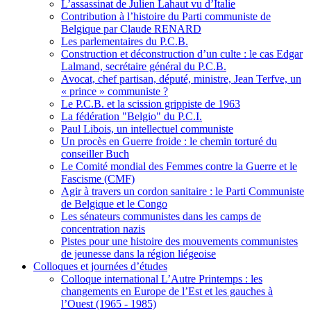
L’assassinat de Julien Lahaut vu d’Italie
Contribution à l’histoire du Parti communiste de
Belgique par Claude RENARD
Les parlementaires du P.C.B.
Construction et déconstruction d’un culte : le cas Edgar
Lalmand, secrétaire général du P.C.B.
Avocat, chef partisan, député, ministre, Jean Terfve, un
« prince » communiste ?
Le P.C.B. et la scission grippiste de 1963
La fédération "Belgio" du P.C.I.
Paul Libois, un intellectuel communiste
Un procès en Guerre froide : le chemin torturé du
conseiller Buch
Le Comité mondial des Femmes contre la Guerre et le
Fascisme (CMF)
Agir à travers un cordon sanitaire : le Parti Communiste
de Belgique et le Congo
Les sénateurs communistes dans les camps de
concentration nazis
Pistes pour une histoire des mouvements communistes
de jeunesse dans la région liégeoise
Colloques et journées d’études
Colloque international L’Autre Printemps : les
changements en Europe de l’Est et les gauches à
l’Ouest (1965 - 1985)