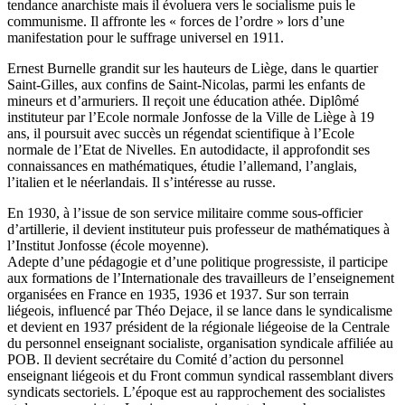
tendance anarchiste mais il évoluera vers le socialisme puis le
communisme. Il affronte les « forces de l’ordre » lors d’une
manifestation pour le suffrage universel en 1911.
Ernest Burnelle grandit sur les hauteurs de Liège, dans le quartier
Saint-Gilles, aux confins de Saint-Nicolas, parmi les enfants de
mineurs et d’armuriers. Il reçoit une éducation athée. Diplômé
instituteur par l’Ecole normale Jonfosse de la Ville de Liège à 19
ans, il poursuit avec succès un régendat scientifique à l’Ecole
normale de l’Etat de Nivelles. En autodidacte, il approfondit ses
connaissances en mathématiques, étudie l’allemand, l’anglais,
l’italien et le néerlandais. Il s’intéresse au russe.
En 1930, à l’issue de son service militaire comme sous-officier
d’artillerie, il devient instituteur puis professeur de mathématiques à
l’Institut Jonfosse (école moyenne).
Adepte d’une pédagogie et d’une politique progressiste, il participe
aux formations de l’Internationale des travailleurs de l’enseignement
organisées en France en 1935, 1936 et 1937. Sur son terrain
liégeois, influencé par Théo Dejace, il se lance dans le syndicalisme
et devient en 1937 président de la régionale liégeoise de la Centrale
du personnel enseignant socialiste, organisation syndicale affiliée au
POB. Il devient secrétaire du Comité d’action du personnel
enseignant liégeois et du Front commun syndical rassemblant divers
syndicats sectoriels. L’époque est au rapprochement des socialistes