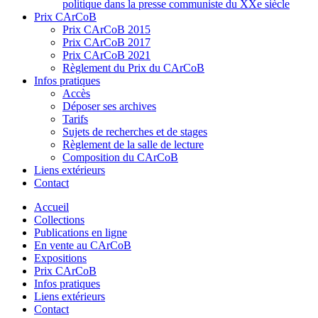
politique dans la presse communiste du XXe siècle
Prix CArCoB
Prix CArCoB 2015
Prix CArCoB 2017
Prix CArCoB 2021
Règlement du Prix du CArCoB
Infos pratiques
Accès
Déposer ses archives
Tarifs
Sujets de recherches et de stages
Règlement de la salle de lecture
Composition du CArCoB
Liens extérieurs
Contact
Accueil
Collections
Publications en ligne
En vente au CArCoB
Expositions
Prix CArCoB
Infos pratiques
Liens extérieurs
Contact