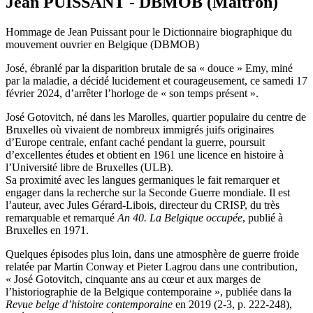
Jean PUISSANT - DBMOB (Maitron)
Hommage de Jean Puissant pour le Dictionnaire biographique du
mouvement ouvrier en Belgique (DBMOB)
José, ébranlé par la disparition brutale de sa « douce » Emy, miné
par la maladie, a décidé lucidement et courageusement, ce samedi 17
février 2024, d’arrêter l’horloge de « son temps présent ».
José Gotovitch, né dans les Marolles, quartier populaire du centre de
Bruxelles où vivaient de nombreux immigrés juifs originaires
d’Europe centrale, enfant caché pendant la guerre, poursuit
d’excellentes études et obtient en 1961 une licence en histoire à
l’Université libre de Bruxelles (ULB).
Sa proximité avec les langues germaniques le fait remarquer et
engager dans la recherche sur la Seconde Guerre mondiale. Il est
l’auteur, avec Jules Gérard-Libois, directeur du CRISP, du très
remarquable et remarqué
An 40. La Belgique occupée
, publié à
Bruxelles en 1971.
Quelques épisodes plus loin, dans une atmosphère de guerre froide
relatée par Martin Conway et Pieter Lagrou dans une contribution,
« José Gotovitch, cinquante ans au cœur et aux marges de
l’historiographie de la Belgique contemporaine », publiée dans la
Revue belge d’histoire contemporaine
en 2019 (2-3, p. 222-248),