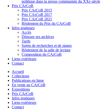
politique dans la presse communiste du XXe siècle
Prix CArCoB
Prix CArCoB 2015
Prix CArCoB 2017
Prix CArCoB 2021
Règlement du Prix du CArCoB
Infos pratiques
Accès
Déposer ses archives
Tarifs
Sujets de recherches et de stages
Règlement de la salle de lecture
Composition du CArCoB
Liens extérieurs
Contact
Accueil
Collections
Publications en ligne
En vente au CArCoB
Expositions
Prix CArCoB
Infos pratiques
Liens extérieurs
Contact