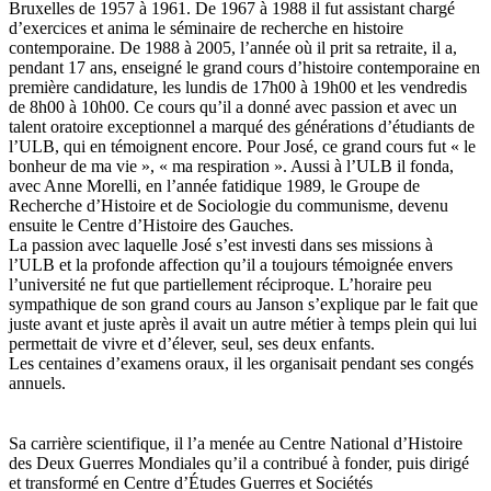
Bruxelles de 1957 à 1961. De 1967 à 1988 il fut assistant chargé
d’exercices et anima le séminaire de recherche en histoire
contemporaine. De 1988 à 2005, l’année où il prit sa retraite, il a,
pendant 17 ans, enseigné le grand cours d’histoire contemporaine en
première candidature, les lundis de 17h00 à 19h00 et les vendredis
de 8h00 à 10h00. Ce cours qu’il a donné avec passion et avec un
talent oratoire exceptionnel a marqué des générations d’étudiants de
l’ULB, qui en témoignent encore. Pour José, ce grand cours fut « le
bonheur de ma vie », « ma respiration ». Aussi à l’ULB il fonda,
avec Anne Morelli, en l’année fatidique 1989, le Groupe de
Recherche d’Histoire et de Sociologie du communisme, devenu
ensuite le Centre d’Histoire des Gauches.
La passion avec laquelle José s’est investi dans ses missions à
l’ULB et la profonde affection qu’il a toujours témoignée envers
l’université ne fut que partiellement réciproque. L’horaire peu
sympathique de son grand cours au Janson s’explique par le fait que
juste avant et juste après il avait un autre métier à temps plein qui lui
permettait de vivre et d’élever, seul, ses deux enfants.
Les centaines d’examens oraux, il les organisait pendant ses congés
annuels.
Sa carrière scientifique, il l’a menée au Centre National d’Histoire
des Deux Guerres Mondiales qu’il a contribué à fonder, puis dirigé
et transformé en Centre d’Études Guerres et Sociétés