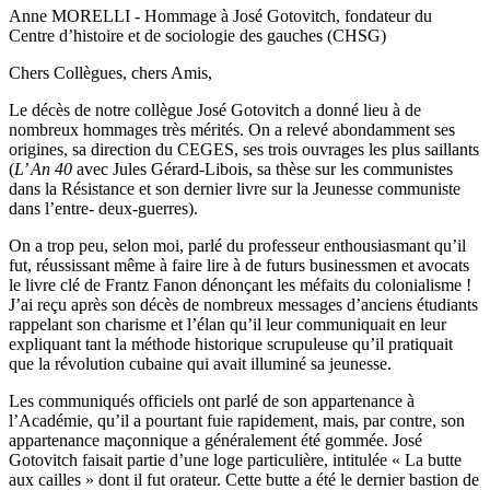
Anne MORELLI - Hommage à José Gotovitch, fondateur du
Centre d’histoire et de sociologie des gauches (CHSG)
Chers Collègues, chers Amis,
Le décès de notre collègue José Gotovitch a donné lieu à de
nombreux hommages très mérités. On a relevé abondamment ses
origines, sa direction du CEGES, ses trois ouvrages les plus saillants
(
L’ An 40
avec Jules Gérard-Libois, sa thèse sur les communistes
dans la Résistance et son dernier livre sur la Jeunesse communiste
dans l’entre- deux-guerres).
On a trop peu, selon moi, parlé du professeur enthousiasmant qu’il
fut, réussissant même à faire lire à de futurs businessmen et avocats
le livre clé de Frantz Fanon dénonçant les méfaits du colonialisme !
J’ai reçu après son décès de nombreux messages d’anciens étudiants
rappelant son charisme et l’élan qu’il leur communiquait en leur
expliquant tant la méthode historique scrupuleuse qu’il pratiquait
que la révolution cubaine qui avait illuminé sa jeunesse.
Les communiqués officiels ont parlé de son appartenance à
l’Académie, qu’il a pourtant fuie rapidement, mais, par contre, son
appartenance maçonnique a généralement été gommée. José
Gotovitch faisait partie d’une loge particulière, intitulée « La butte
aux cailles » dont il fut orateur. Cette butte a été le dernier bastion de