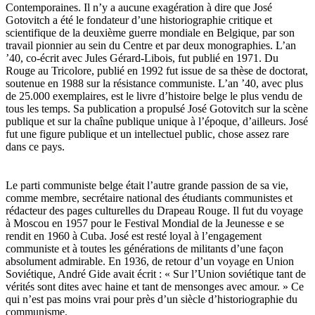
Contemporaines. Il n’y a aucune exagération à dire que José
Gotovitch a été le fondateur d’une historiographie critique et
scientifique de la deuxième guerre mondiale en Belgique, par son
travail pionnier au sein du Centre et par deux monographies. L’an
’40, co-écrit avec Jules Gérard-Libois, fut publié en 1971. Du
Rouge au Tricolore, publié en 1992 fut issue de sa thèse de doctorat,
soutenue en 1988 sur la résistance communiste. L’an ’40, avec plus
de 25.000 exemplaires, est le livre d’histoire belge le plus vendu de
tous les temps. Sa publication a propulsé José Gotovitch sur la scène
publique et sur la chaîne publique unique à l’époque, d’ailleurs. José
fut une figure publique et un intellectuel public, chose assez rare
dans ce pays.
Le parti communiste belge était l’autre grande passion de sa vie,
comme membre, secrétaire national des étudiants communistes et
rédacteur des pages culturelles du Drapeau Rouge. Il fut du voyage
à Moscou en 1957 pour le Festival Mondial de la Jeunesse e se
rendit en 1960 à Cuba. José est resté loyal à l’engagement
communiste et à toutes les générations de militants d’une façon
absolument admirable. En 1936, de retour d’un voyage en Union
Soviétique, André Gide avait écrit : « Sur l’Union soviétique tant de
vérités sont dites avec haine et tant de mensonges avec amour. » Ce
qui n’est pas moins vrai pour près d’un siècle d’historiographie du
communisme.