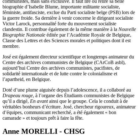
communistes, mais sans exclusive. Il faut lire ou relire sa belle
biographie d’Isabelle Blume, importante militante socialiste,
féministe, antifasciste, exclue du Parti socialiste belge (PSB) lors de
la guerre froide. Sa dernière à venir concerne le dirigeant socialiste
Victor Larock, personnalité forte du mouvement socialiste
clandestin. Il contribue également de la même manière à la
Nouvelle
Biographie Nationale
éditée par l’Académie Royale de Belgique,
Classe des Lettres et des Sciences morales et politiques dont il est
membre.
José est également directeur scientifique et longtemps animateur du
Centre des archives communistes de Belgique (CArCoB asbl),
aujourd’hui Centre des archives communistes, pacifistes, de
solidarité internationale et de lutte contre le colonialisme et
l’apartheid, en Belgique.
Doté d’une plume aiguisée depuis l’adolescence, il a collaboré au
Drapeau rouge
, à l’organe des Étudiants communistes de Belgique
qu’il a dirigé,
En avant
ainsi que le groupe. Cela le conduit à de
véritables bonheurs d’écriture. José, chercheur rigoureux, animateur
d’équipes, communicant recherché, a été également « bon
camarade » et toujours prêt à faire la fête.
Anne MORELLI - CHSG