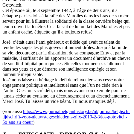
Gotovitch.
Cet épisode où, le 3 septembre 1942, à l’âge de deux ans, il a
échappé par les toits à la rafle des Marolles dans les bras de sa mère
servait pour lui à illustrer la solidarité de la classe ouvrière belge qui
leur a ouvert la fenêtre. Cela faisait de lui un ket des Marolles et pas
un enfant caché, étiquette qu’il a toujours refusé.
José, c’était aussi l’ami généreux et fidèle qui avait ce talent de
rendre les sujets les plus graves infiniment drôles. Jusqu’à la fin de
sa vie, découragé par la disparition de sa compagne Emy et par la
maladie, il suffisait de lui apporter un document d’archive au chevet
de son lit d’hôpital pour que ces étincelles moqueuses s’allument
dans ses yeux et que démarre son intelligence espiègle et son
humanité inépuisable.
José nous laisse en héritage le défi de réinventer sans cesse notre
engagement politique et intellectuel sans que l’un ne cède rien à
l’autre. C’est un sacré défi, mais nous avons son exemple pour ne
jamais céder au cynisme, au découragement et au désenchantement.
Merci José. Tu laisses un vide béant. Tu nous manques déjà.
(voir aussi
https://www.journalbelgianhistory.be/nl/journal/belgisch-
tijdschrift-voor-nieuwstegeschiedenis-xlix-2019-2-3/jos-gotovitch-
5o-ans-au-coeur
)