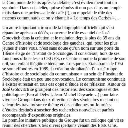
la Commune de Paris après sa défaite, c’est évidemment tout un
symbole. Dans cet atelier, qui se réunissait non pas dans un temple
mais dans une arrière-salle de café (!), on rappelait le rôle des
maçons communards et on y chantait « Le temps des Cerises »….
Un autre important « trou » de la biographie officielle qui s’est
répandue après son décès, concerne le rôle essentiel de José
Gotovitch dans la création et le maintien depuis plus de 35 ans du
Centre d’histoire et de sociologie des gauches, qui, pour les plus
jeunes d’entre vous, n’est sans doute qu’un nom sur une porte du
13ème étage de l’Institut de Sociologie. Il considérait, hors de ses
fonctions officielles au CEGES, ce Centre comme la prunelle de son
œil, son enfant illégitime bienaimé. Lorsque les Etats-partis de l’Est
se sont effondrés en 1989, la création simultanée d’un « Groupe
d’histoire et de sociologie du communisme » au sein de l’Institut de
Sociologie était un peu une provocation. Le communisme continuait
à exister et restait en tous cas objet d’étude et de réflexion. Autour de
José Gotovitch se groupent des historiens, des sociologues et des
politologues (Pascal Delwit, Jean-Michel Dewaele…) pour faire
vivre ce Groupe dans deux directions : des séminaires mettant en
valeur des travaux sur ce thème et des colloques ou Journées
d’études destinés à susciter des recherches nouvelles et parfois
accompagnés d’expositions originales.
La première initiative publique du Groupe fut un colloque qui vit se
réunir des chercheurs très divers (certains venant des Etats-Unis,