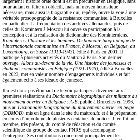
largement l’histoire orale dont il est un précurseur en Belgique, sans
pour autant en faire un objectif, mais un moyen heuristique
nécessaire, mais aussi la biographie qui, répétée, ouvre la voie à une
véritable prosopographie de la résistance communiste, à Bruxelles
en particulier. La fréquentation des archives allemandes, puis de
celles du Komintern à Moscou lui ouvre sa participation à la
conception et à la réalisation du dictionnaire des Kominterniens,
Komintern : l’histoire et les hommes. Dictionnaire biographique de
l’Internationale communiste en France, à Moscou, en Belgique, au
Luxembourg, en Suisse (1919-1943)
, édité à Paris en 2001. Il
participe à plusieurs activités du Maitron à Paris. Son dernier
ouvrage,
Allons au-devant de la vie. Une histoire des jeunesses et
étudiants communistes en Belgique (1921-1945)
, édité à Bruxelles
en 2023, met en valeur nombre d’engagements individuels et fait
également écho à ses idéaux de jeunesse.
Il n’est donc pas étonnant de le voir participer activement aux
premières réalisations du
Dictionnaire biographique des militants du
mouvement ouvrier en Belgique : A-B
, publié à Bruxelles en 1996,
puis au
Dictionnaire biographique du mouvement ouvrier en belge
(DBMOB)
, mis en ligne dans le site du maitron.fr, et à la préparation
en cours d’un volume de plusieurs centaines de notices. Il en fut un
membre, très présent, du comité de rédaction et du comité
scientifique du groupe de contact FNRS qui accompagne
l’entreprise. Ses contributions concernent principalement les