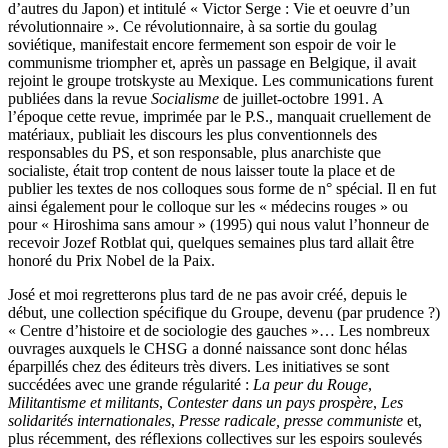
d’autres du Japon) et intitulé « Victor Serge : Vie et oeuvre d’un
révolutionnaire ». Ce révolutionnaire, à sa sortie du goulag
soviétique, manifestait encore fermement son espoir de voir le
communisme triompher et, après un passage en Belgique, il avait
rejoint le groupe trotskyste au Mexique. Les communications furent
publiées dans la revue
Socialisme
de juillet-octobre 1991. A
l’époque cette revue, imprimée par le P.S., manquait cruellement de
matériaux, publiait les discours les plus conventionnels des
responsables du PS, et son responsable, plus anarchiste que
socialiste, était trop content de nous laisser toute la place et de
publier les textes de nos colloques sous forme de n° spécial. Il en fut
ainsi également pour le colloque sur les « médecins rouges » ou
pour « Hiroshima sans amour » (1995) qui nous valut l’honneur de
recevoir Jozef Rotblat qui, quelques semaines plus tard allait être
honoré du Prix Nobel de la Paix.
José et moi regretterons plus tard de ne pas avoir créé, depuis le
début, une collection spécifique du Groupe, devenu (par prudence ?)
« Centre d’histoire et de sociologie des gauches »… Les nombreux
ouvrages auxquels le CHSG a donné naissance sont donc hélas
éparpillés chez des éditeurs très divers. Les initiatives se sont
succédées avec une grande régularité :
La peur du Rouge
,
Militantisme et militants
,
Contester dans un pays prospère
,
Les
solidarités internationales
,
Presse radicale, presse communiste
et,
plus récemment, des réflexions collectives sur les espoirs soulevés