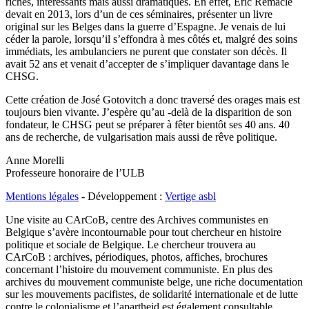
riches, intéressants mais aussi dramatiques. En effet, Eric Remacle
devait en 2013, lors d’un de ces séminaires, présenter un livre
original sur les Belges dans la guerre d’Espagne. Je venais de lui
céder la parole, lorsqu’il s’effondra à mes côtés et, malgré des soins
immédiats, les ambulanciers ne purent que constater son décès. Il
avait 52 ans et venait d’accepter de s’impliquer davantage dans le
CHSG.
Cette création de José Gotovitch a donc traversé des orages mais est
toujours bien vivante. J’espère qu’au -delà de la disparition de son
fondateur, le CHSG peut se préparer à fêter bientôt ses 40 ans. 40
ans de recherche, de vulgarisation mais aussi de rêve politique.
Anne Morelli
Professeure honoraire de l’ULB
Mentions légales
- Développement :
Vertige asbl
Une visite au CArCoB, centre des Archives communistes en
Belgique s’avère incontournable pour tout chercheur en histoire
politique et sociale de Belgique. Le chercheur trouvera au
CArCoB : archives, périodiques, photos, affiches, brochures
concernant l’histoire du mouvement communiste. En plus des
archives du mouvement communiste belge, une riche documentation
sur les mouvements pacifistes, de solidarité internationale et de lutte
contre le colonialisme et l’apartheid est également consultable.