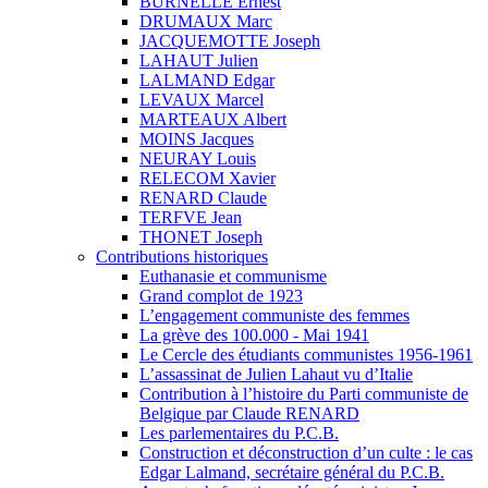
BURNELLE Ernest
DRUMAUX Marc
JACQUEMOTTE Joseph
LAHAUT Julien
LALMAND Edgar
LEVAUX Marcel
MARTEAUX Albert
MOINS Jacques
NEURAY Louis
RELECOM Xavier
RENARD Claude
TERFVE Jean
THONET Joseph
Contributions historiques
Euthanasie et communisme
Grand complot de 1923
L’engagement communiste des femmes
La grève des 100.000 - Mai 1941
Le Cercle des étudiants communistes 1956-1961
L’assassinat de Julien Lahaut vu d’Italie
Contribution à l’histoire du Parti communiste de
Belgique par Claude RENARD
Les parlementaires du P.C.B.
Construction et déconstruction d’un culte : le cas
Edgar Lalmand, secrétaire général du P.C.B.