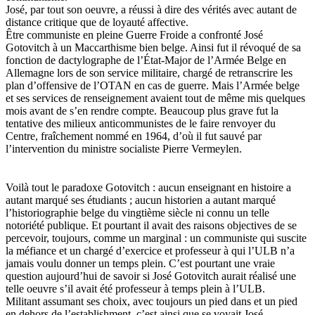
José, par tout son oeuvre, a réussi à dire des vérités avec autant de
distance critique que de loyauté affective.
Être communiste en pleine Guerre Froide a confronté José
Gotovitch à un Maccarthisme bien belge. Ainsi fut il révoqué de sa
fonction de dactylographe de l’État-Major de l’Armée Belge en
Allemagne lors de son service militaire, chargé de retranscrire les
plan d’offensive de l’OTAN en cas de guerre. Mais l’Armée belge
et ses services de renseignement avaient tout de même mis quelques
mois avant de s’en rendre compte. Beaucoup plus grave fut la
tentative des milieux anticommunistes de le faire renvoyer du
Centre, fraîchement nommé en 1964, d’où il fut sauvé par
l’intervention du ministre socialiste Pierre Vermeylen.
Voilà tout le paradoxe Gotovitch : aucun enseignant en histoire a
autant marqué ses étudiants ; aucun historien a autant marqué
l’historiographie belge du vingtième siècle ni connu un telle
notoriété publique. Et pourtant il avait des raisons objectives de se
percevoir, toujours, comme un marginal : un communiste qui suscite
la méfiance et un chargé d’exercice et professeur à qui l’ULB n’a
jamais voulu donner un temps plein. C’est pourtant une vraie
question aujourd’hui de savoir si José Gotovitch aurait réalisé une
telle oeuvre s’il avait été professeur à temps plein à l’ULB.
Militant assumant ses choix, avec toujours un pied dans et un pied
en dehors de l’establishment, c’est ainsi que se voyait José