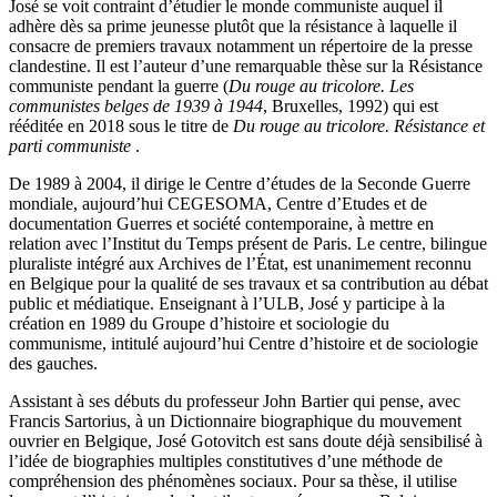
José se voit contraint d’étudier le monde communiste auquel il
adhère dès sa prime jeunesse plutôt que la résistance à laquelle il
consacre de premiers travaux notamment un répertoire de la presse
clandestine. Il est l’auteur d’une remarquable thèse sur la Résistance
communiste pendant la guerre (
Du rouge au tricolore. Les
communistes belges de 1939 à 1944
, Bruxelles, 1992) qui est
rééditée en 2018 sous le titre de
Du rouge au tricolore. Résistance et
parti communiste
.
De 1989 à 2004, il dirige le Centre d’études de la Seconde Guerre
mondiale, aujourd’hui CEGESOMA, Centre d’Etudes et de
documentation Guerres et société contemporaine, à mettre en
relation avec l’Institut du Temps présent de Paris. Le centre, bilingue
pluraliste intégré aux Archives de l’État, est unanimement reconnu
en Belgique pour la qualité de ses travaux et sa contribution au débat
public et médiatique. Enseignant à l’ULB, José y participe à la
création en 1989 du Groupe d’histoire et sociologie du
communisme, intitulé aujourd’hui Centre d’histoire et de sociologie
des gauches.
Assistant à ses débuts du professeur John Bartier qui pense, avec
Francis Sartorius, à un Dictionnaire biographique du mouvement
ouvrier en Belgique, José Gotovitch est sans doute déjà sensibilisé à
l’idée de biographies multiples constitutives d’une méthode de
compréhension des phénomènes sociaux. Pour sa thèse, il utilise