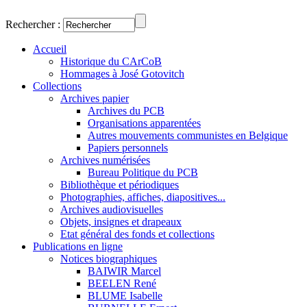
Rechercher :
Accueil
Historique du CArCoB
Hommages à José Gotovitch
Collections
Archives papier
Archives du PCB
Organisations apparentées
Autres mouvements communistes en Belgique
Papiers personnels
Archives numérisées
Bureau Politique du PCB
Bibliothèque et périodiques
Photographies, affiches, diapositives...
Archives audiovisuelles
Objets, insignes et drapeaux
Etat général des fonds et collections
Publications en ligne
Notices biographiques
BAIWIR Marcel
BEELEN René
BLUME Isabelle