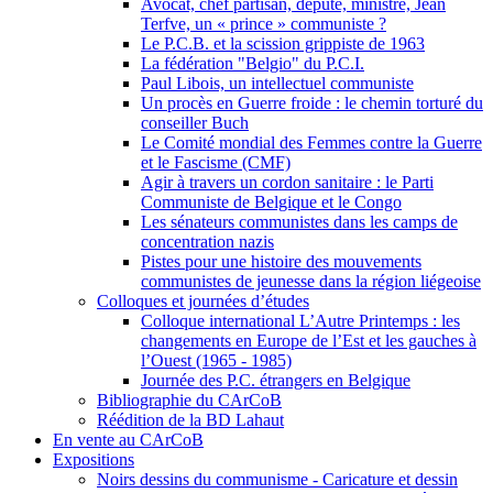
Avocat, chef partisan, député, ministre, Jean
Terfve, un « prince » communiste ?
Le P.C.B. et la scission grippiste de 1963
La fédération "Belgio" du P.C.I.
Paul Libois, un intellectuel communiste
Un procès en Guerre froide : le chemin torturé du
conseiller Buch
Le Comité mondial des Femmes contre la Guerre
et le Fascisme (CMF)
Agir à travers un cordon sanitaire : le Parti
Communiste de Belgique et le Congo
Les sénateurs communistes dans les camps de
concentration nazis
Pistes pour une histoire des mouvements
communistes de jeunesse dans la région liégeoise
Colloques et journées d’études
Colloque international L’Autre Printemps : les
changements en Europe de l’Est et les gauches à
l’Ouest (1965 - 1985)
Journée des P.C. étrangers en Belgique
Bibliographie du CArCoB
Réédition de la BD Lahaut
En vente au CArCoB
Expositions
Noirs dessins du communisme - Caricature et dessin