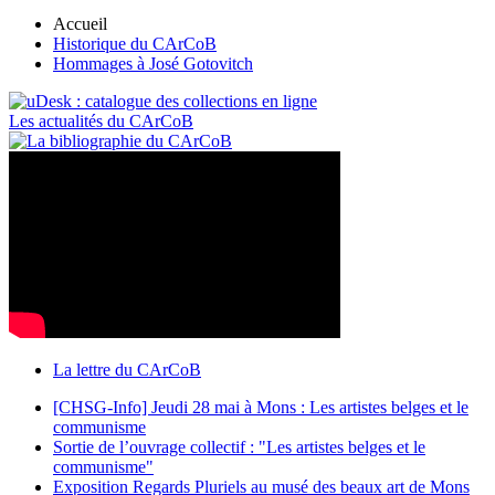
Accueil
Historique du CArCoB
Hommages à José Gotovitch
Les actualités du CArCoB
La lettre du CArCoB
[CHSG-Info] Jeudi 28 mai à Mons : Les artistes belges et le
communisme
Sortie de l’ouvrage collectif : "Les artistes belges et le
communisme"
Exposition Regards Pluriels au musé des beaux art de Mons