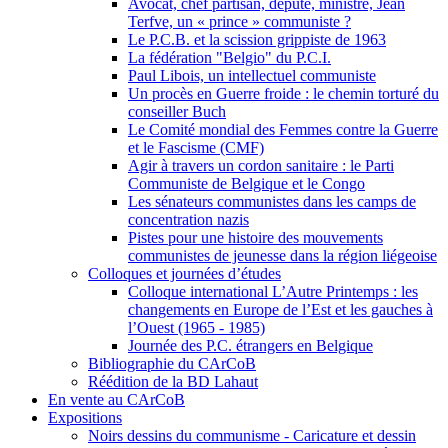
Avocat, chef partisan, député, ministre, Jean
Terfve, un « prince » communiste ?
Le P.C.B. et la scission grippiste de 1963
La fédération "Belgio" du P.C.I.
Paul Libois, un intellectuel communiste
Un procès en Guerre froide : le chemin torturé du
conseiller Buch
Le Comité mondial des Femmes contre la Guerre
et le Fascisme (CMF)
Agir à travers un cordon sanitaire : le Parti
Communiste de Belgique et le Congo
Les sénateurs communistes dans les camps de
concentration nazis
Pistes pour une histoire des mouvements
communistes de jeunesse dans la région liégeoise
Colloques et journées d’études
Colloque international L’Autre Printemps : les
changements en Europe de l’Est et les gauches à
l’Ouest (1965 - 1985)
Journée des P.C. étrangers en Belgique
Bibliographie du CArCoB
Réédition de la BD Lahaut
En vente au CArCoB
Expositions
Noirs dessins du communisme - Caricature et dessin