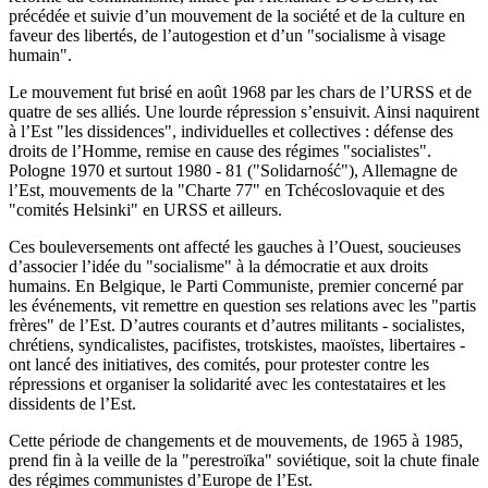
précédée et suivie d’un mouvement de la société et de la culture en
faveur des libertés, de l’autogestion et d’un "socialisme à visage
humain".
Le mouvement fut brisé en août 1968 par les chars de l’URSS et de
quatre de ses alliés. Une lourde répression s’ensuivit. Ainsi naquirent
à l’Est "les dissidences", individuelles et collectives : défense des
droits de l’Homme, remise en cause des régimes "socialistes".
Pologne 1970 et surtout 1980 - 81 ("Solidarność"), Allemagne de
l’Est, mouvements de la "Charte 77" en Tchécoslovaquie et des
"comités Helsinki" en URSS et ailleurs.
Ces bouleversements ont affecté les gauches à l’Ouest, soucieuses
d’associer l’idée du "socialisme" à la démocratie et aux droits
humains. En Belgique, le Parti Communiste, premier concerné par
les événements, vit remettre en question ses relations avec les "partis
frères" de l’Est. D’autres courants et d’autres militants - socialistes,
chrétiens, syndicalistes, pacifistes, trotskistes, maoïstes, libertaires -
ont lancé des initiatives, des comités, pour protester contre les
répressions et organiser la solidarité avec les contestataires et les
dissidents de l’Est.
Cette période de changements et de mouvements, de 1965 à 1985,
prend fin à la veille de la "perestroïka" soviétique, soit la chute finale
des régimes communistes d’Europe de l’Est.