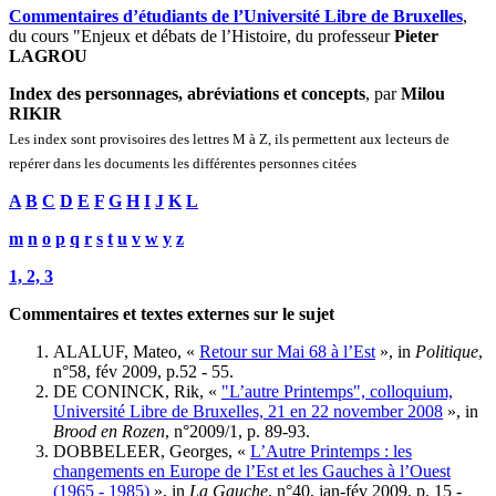
Commentaires d’étudiants de l’Université Libre de Bruxelles
,
du cours "Enjeux et débats de l’Histoire, du professeur
Pieter
LAGROU
Index des personnages, abréviations et concepts
, par
Milou
RIKIR
Les index sont provisoires des lettres M à Z, ils permettent aux lecteurs de
repérer dans les documents les différentes personnes citées
A
B
C
D
E
F
G
H
I
J
K
L
m
n
o
p
q
r
s
t
u
v
w
y
z
1, 2, 3
Commentaires et textes externes sur le sujet
ALALUF, Mateo, «
Retour sur Mai 68 à l’Est
», in
Politique
,
n°58, fév 2009, p.52 - 55.
DE CONINCK, Rik, «
"L’autre Printemps", colloquium,
Université Libre de Bruxelles, 21 en 22 november 2008
», in
Brood en Rozen
, n°2009/1, p. 89-93.
DOBBELEER, Georges, «
L’Autre Printemps : les
changements en Europe de l’Est et les Gauches à l’Ouest
(1965 - 1985)
», in
La Gauche
, n°40, jan-fév 2009, p. 15 -