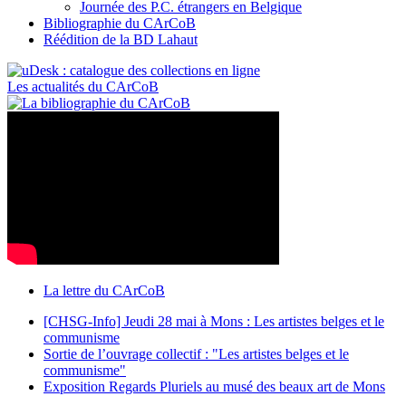
Journée des P.C. étrangers en Belgique
Bibliographie du CArCoB
Réédition de la BD Lahaut
Les actualités du CArCoB
La lettre du CArCoB
[CHSG-Info] Jeudi 28 mai à Mons : Les artistes belges et le
communisme
Sortie de l’ouvrage collectif : "Les artistes belges et le
communisme"
Exposition Regards Pluriels au musé des beaux art de Mons