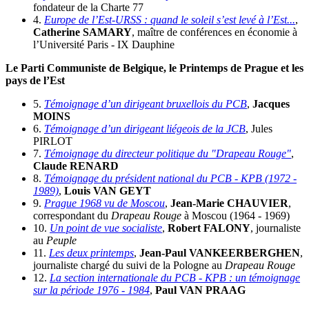
fondateur de la Charte 77
4.
Europe de l’Est-URSS : quand le soleil s’est levé à l’Est...
,
Catherine SAMARY
, maître de conférences en économie à
l’Université Paris - IX Dauphine
Le Parti Communiste de Belgique, le Printemps de Prague et les
pays de l’Est
5.
Témoignage d’un dirigeant bruxellois du PCB
,
Jacques
MOINS
6.
Témoignage d’un dirigeant liégeois de la JCB
, Jules
PIRLOT
7.
Témoignage du directeur politique du "Drapeau Rouge"
,
Claude RENARD
8.
Témoignage du président national du PCB - KPB (1972 -
1989)
,
Louis VAN GEYT
9.
Prague 1968 vu de Moscou
,
Jean-Marie CHAUVIER
,
correspondant du
Drapeau Rouge
à Moscou (1964 - 1969)
10.
Un point de vue socialiste
,
Robert FALONY
, journaliste
au
Peuple
11.
Les deux printemps
,
Jean-Paul VANKEERBERGHEN
,
journaliste chargé du suivi de la Pologne au
Drapeau Rouge
12.
La section internationale du PCB - KPB : un témoignage
sur la période 1976 - 1984
,
Paul VAN PRAAG