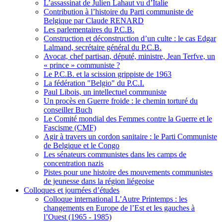
L’assassinat de Julien Lahaut vu d’Italie
Contribution à l’histoire du Parti communiste de
Belgique par Claude RENARD
Les parlementaires du P.C.B.
Construction et déconstruction d’un culte : le cas Edgar
Lalmand, secrétaire général du P.C.B.
Avocat, chef partisan, député, ministre, Jean Terfve, un
« prince » communiste ?
Le P.C.B. et la scission grippiste de 1963
La fédération "Belgio" du P.C.I.
Paul Libois, un intellectuel communiste
Un procès en Guerre froide : le chemin torturé du
conseiller Buch
Le Comité mondial des Femmes contre la Guerre et le
Fascisme (CMF)
Agir à travers un cordon sanitaire : le Parti Communiste
de Belgique et le Congo
Les sénateurs communistes dans les camps de
concentration nazis
Pistes pour une histoire des mouvements communistes
de jeunesse dans la région liégeoise
Colloques et journées d’études
Colloque international L’Autre Printemps : les
changements en Europe de l’Est et les gauches à
l’Ouest (1965 - 1985)