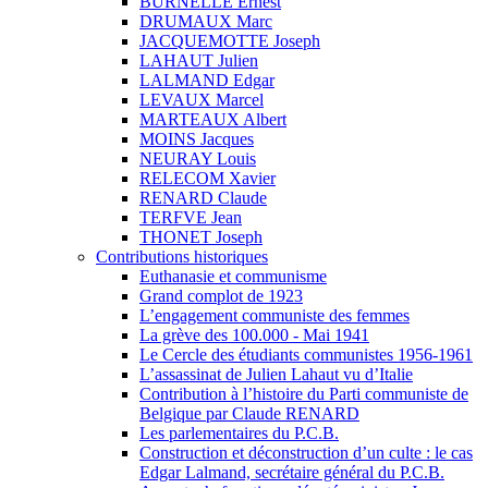
BURNELLE Ernest
DRUMAUX Marc
JACQUEMOTTE Joseph
LAHAUT Julien
LALMAND Edgar
LEVAUX Marcel
MARTEAUX Albert
MOINS Jacques
NEURAY Louis
RELECOM Xavier
RENARD Claude
TERFVE Jean
THONET Joseph
Contributions historiques
Euthanasie et communisme
Grand complot de 1923
L’engagement communiste des femmes
La grève des 100.000 - Mai 1941
Le Cercle des étudiants communistes 1956-1961
L’assassinat de Julien Lahaut vu d’Italie
Contribution à l’histoire du Parti communiste de
Belgique par Claude RENARD
Les parlementaires du P.C.B.
Construction et déconstruction d’un culte : le cas
Edgar Lalmand, secrétaire général du P.C.B.