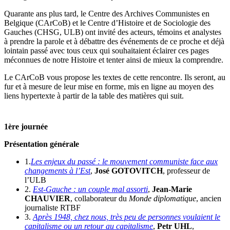
Quarante ans plus tard, le Centre des Archives Communistes en
Belgique (CArCoB) et le Centre d’Histoire et de Sociologie des
Gauches (CHSG, ULB) ont invité des acteurs, témoins et analystes
à prendre la parole et à débattre des événements de ce proche et déjà
lointain passé avec tous ceux qui souhaitaient éclairer ces pages
méconnues de notre Histoire et tenter ainsi de mieux la comprendre.
Le CArCoB vous propose les textes de cette rencontre. Ils seront, au
fur et à mesure de leur mise en forme, mis en ligne au moyen des
liens hypertexte à partir de la table des matières qui suit.
1ère journée
Présentation générale
1.
Les enjeux du passé : le mouvement communiste face aux
changements à l’Est
,
José GOTOVITCH
, professeur de
l’ULB
2.
Est-Gauche : un couple mal assorti
,
Jean-Marie
CHAUVIER
, collaborateur du
Monde diplomatique
, ancien
journaliste RTBF
3.
Après 1948, chez nous, très peu de personnes voulaient le
capitalisme ou un retour au capitalisme
,
Petr UHL
,