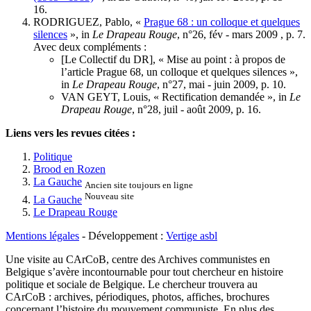
16.
RODRIGUEZ, Pablo, «
Prague 68 : un colloque et quelques
silences
», in
Le Drapeau Rouge
, n°26, fév - mars 2009 , p. 7.
Avec deux compléments :
[Le Collectif du DR], « Mise au point : à propos de
l’article Prague 68, un colloque et quelques silences »,
in
Le Drapeau Rouge
, n°27, mai - juin 2009, p. 10.
VAN GEYT, Louis, « Rectification demandée », in
Le
Drapeau Rouge
, n°28, juil - août 2009, p. 16.
Liens vers les revues citées :
Politique
Brood en Rozen
La Gauche
Ancien site toujours en ligne
Nouveau site
La Gauche
Le Drapeau Rouge
Mentions légales
- Développement :
Vertige asbl
Une visite au CArCoB, centre des Archives communistes en
Belgique s’avère incontournable pour tout chercheur en histoire
politique et sociale de Belgique. Le chercheur trouvera au
CArCoB : archives, périodiques, photos, affiches, brochures
concernant l’histoire du mouvement communiste. En plus des