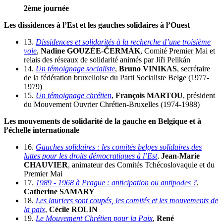
2ème journée
Les dissidences à l’Est et les gauches solidaires à l’Ouest
13.
Dissidences et solidarités à la recherche d’une troisième
voie
,
Nadine GOUZÉE-ČERMÁK
, Comité Premier Mai et
relais des réseaux de solidarité animés par Jiři Pelikán
14.
Un témoignage socialiste
,
Bruno VINIKAS
, secrétaire
de la fédération bruxelloise du Parti Socialiste Belge (1977-
1979)
15.
Un témoignage chrétien
,
François MARTOU
, président
du Mouvement Ouvrier Chrétien-Bruxelles (1974-1988)
Les mouvements de solidarité de la gauche en Belgique et à
l’échelle internationale
16.
Gauches solidaires : les comités belges solidaires des
luttes pour les droits démocratiques à l’Est
,
Jean-Marie
CHAUVIER
, animateur des Comités Tchécoslovaquie et du
Premier Mai
17.
1989 - 1968 à Prague : anticipation ou antipodes ?
,
Catherine SAMARY
18.
Les lauriers sont coupés, les comités et les mouvements de
la paix
,
Cécile ROLIN
19.
Le Mouvement Chrétien pour la Paix
,
René