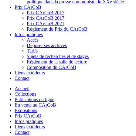
politique dans la presse communiste du XXe siècle
Prix CArCoB
Prix CArCoB 2015
Prix CArCoB 2017
Prix CArCoB 2021
Règlement du Prix du CArCoB
Infos pratiques
Accès
Déposer ses archives
Tarifs
Sujets de recherches et de stages
Règlement de la salle de lecture
Composition du CArCoB
Liens extérieurs
Contact
Accueil
Collections
Publications en ligne
En vente au CArCoB
Expositions
Prix CArCoB
Infos pratiques
Liens extérieurs
Contact