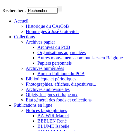
Rechercher :
Accueil
Historique du CArCoB
Hommages à José Gotovitch
Collections
Archives papier
Archives du PCB
Organisations apparentées
Autres mouvements communistes en Belgique
Papiers personnels
Archives numérisées
Bureau Politique du PCB
Bibliothèque et périodiques
Photographies, affiches, diapositives...
Archives audiovisuelles
Objets, insignes et drapeaux
Etat général des fonds et collections
Publications en ligne
Notices biographiques
BAIWIR Marcel
BEELEN René
BLUME Isabelle