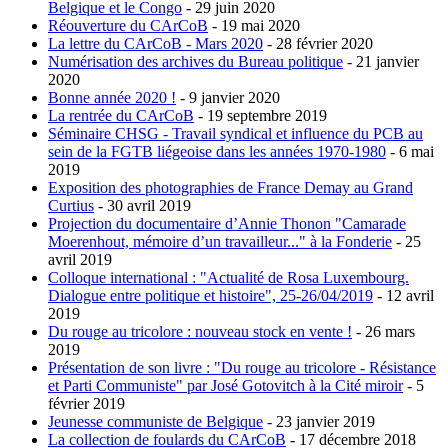
Belgique et le Congo
- 29 juin 2020
Réouverture du CArCoB
- 19 mai 2020
La lettre du CArCoB - Mars 2020
- 28 février 2020
Numérisation des archives du Bureau politique
- 21 janvier
2020
Bonne année 2020 !
- 9 janvier 2020
La rentrée du CArCoB
- 19 septembre 2019
Séminaire CHSG - Travail syndical et influence du PCB au
sein de la FGTB liégeoise dans les années 1970-1980
- 6 mai
2019
Exposition des photographies de France Demay au Grand
Curtius
- 30 avril 2019
Projection du documentaire d’Annie Thonon "Camarade
Moerenhout, mémoire d’un travailleur..." à la Fonderie
- 25
avril 2019
Colloque international : "Actualité de Rosa Luxembourg.
Dialogue entre politique et histoire", 25-26/04/2019
- 12 avril
2019
Du rouge au tricolore : nouveau stock en vente !
- 26 mars
2019
Présentation de son livre : "Du rouge au tricolore - Résistance
et Parti Communiste" par José Gotovitch à la Cité miroir
- 5
février 2019
Jeunesse communiste de Belgique
- 23 janvier 2019
La collection de foulards du CArCoB
- 17 décembre 2018