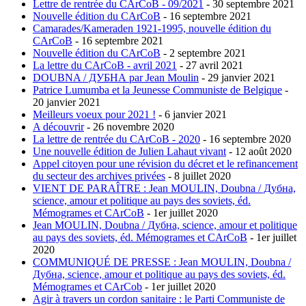
Lettre de rentrée du CArCoB - 09/2021
- 30 septembre 2021
Nouvelle édition du CArCoB
- 16 septembre 2021
Camarades/Kameraden 1921-1995, nouvelle édition du
CArCoB
- 16 septembre 2021
Nouvelle édition du CArCoB
- 2 septembre 2021
La lettre du CArCoB - avril 2021
- 27 avril 2021
DOUBNA / ДУБНА par Jean Moulin
- 29 janvier 2021
Patrice Lumumba et la Jeunesse Communiste de Belgique
-
20 janvier 2021
Meilleurs voeux pour 2021 !
- 6 janvier 2021
A découvrir
- 26 novembre 2020
La lettre de rentrée du CArCoB - 2020
- 16 septembre 2020
Une nouvelle édition de Julien Lahaut vivant
- 12 août 2020
Appel citoyen pour une révision du décret et le refinancement
du secteur des archives privées
- 8 juillet 2020
VIENT DE PARAÎTRE : Jean MOULIN, Doubna / Дубна,
science, amour et politique au pays des soviets, éd.
Mémogrames et CArCoB
- 1er juillet 2020
Jean MOULIN, Doubna / Дубна, science, amour et politique
au pays des soviets, éd. Mémogrames et CArCoB
- 1er juillet
2020
COMMUNIQUÉ DE PRESSE : Jean MOULIN, Doubna /
Дубна, science, amour et politique au pays des soviets, éd.
Mémogrames et CArCob
- 1er juillet 2020
Agir à travers un cordon sanitaire : le Parti Communiste de