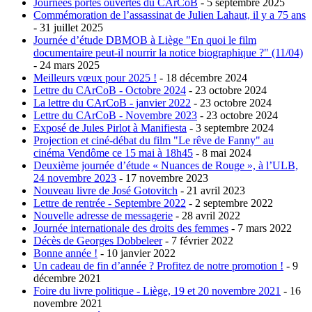
Journées portes ouvertes du CArCoB
- 5 septembre 2025
Commémoration de l’assassinat de Julien Lahaut, il y a 75 ans
- 31 juillet 2025
Journée d’étude DBMOB à Liège "En quoi le film
documentaire peut-il nourrir la notice biographique ?" (11/04)
- 24 mars 2025
Meilleurs vœux pour 2025 !
- 18 décembre 2024
Lettre du CArCoB - Octobre 2024
- 23 octobre 2024
La lettre du CArCoB - janvier 2022
- 23 octobre 2024
Lettre du CArCoB - Novembre 2023
- 23 octobre 2024
Exposé de Jules Pirlot à Manifiesta
- 3 septembre 2024
Projection et ciné-débat du film "Le rêve de Fanny" au
cinéma Vendôme ce 15 mai à 18h45
- 8 mai 2024
Deuxième journée d’étude « Nuances de Rouge », à l’ULB,
24 novembre 2023
- 17 novembre 2023
Nouveau livre de José Gotovitch
- 21 avril 2023
Lettre de rentrée - Septembre 2022
- 2 septembre 2022
Nouvelle adresse de messagerie
- 28 avril 2022
Journée internationale des droits des femmes
- 7 mars 2022
Décès de Georges Dobbeleer
- 7 février 2022
Bonne année !
- 10 janvier 2022
Un cadeau de fin d’année ? Profitez de notre promotion !
- 9
décembre 2021
Foire du livre politique - Liège, 19 et 20 novembre 2021
- 16
novembre 2021