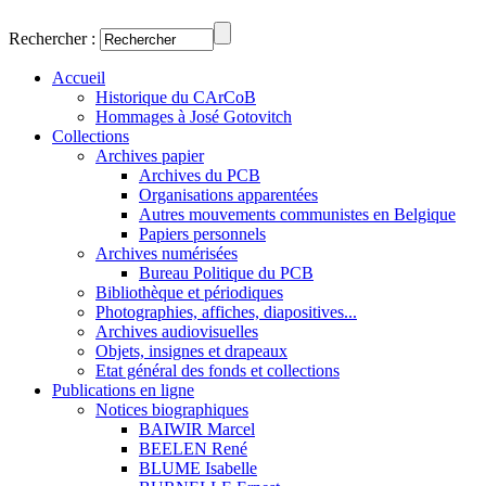
Rechercher :
Accueil
Historique du CArCoB
Hommages à José Gotovitch
Collections
Archives papier
Archives du PCB
Organisations apparentées
Autres mouvements communistes en Belgique
Papiers personnels
Archives numérisées
Bureau Politique du PCB
Bibliothèque et périodiques
Photographies, affiches, diapositives...
Archives audiovisuelles
Objets, insignes et drapeaux
Etat général des fonds et collections
Publications en ligne
Notices biographiques
BAIWIR Marcel
BEELEN René
BLUME Isabelle