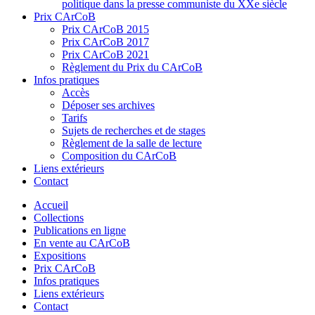
politique dans la presse communiste du XXe siècle
Prix CArCoB
Prix CArCoB 2015
Prix CArCoB 2017
Prix CArCoB 2021
Règlement du Prix du CArCoB
Infos pratiques
Accès
Déposer ses archives
Tarifs
Sujets de recherches et de stages
Règlement de la salle de lecture
Composition du CArCoB
Liens extérieurs
Contact
Accueil
Collections
Publications en ligne
En vente au CArCoB
Expositions
Prix CArCoB
Infos pratiques
Liens extérieurs
Contact