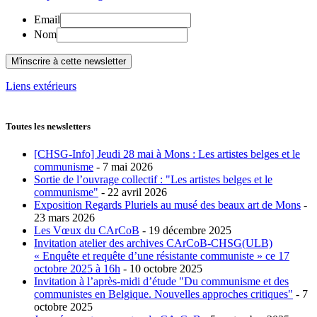
Email
Nom
Liens extérieurs
Toutes les newsletters
[CHSG-Info] Jeudi 28 mai à Mons : Les artistes belges et le
communisme
- 7 mai 2026
Sortie de l’ouvrage collectif : "Les artistes belges et le
communisme"
- 22 avril 2026
Exposition Regards Pluriels au musé des beaux art de Mons
-
23 mars 2026
Les Vœux du CArCoB
- 19 décembre 2025
Invitation atelier des archives CArCoB-CHSG(ULB)
« Enquête et requête d’une résistante communiste » ce 17
octobre 2025 à 16h
- 10 octobre 2025
Invitation à l’après-midi d’étude "Du communisme et des
communistes en Belgique. Nouvelles approches critiques"
- 7
octobre 2025