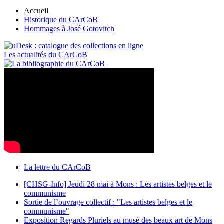
Accueil
Historique du CArCoB
Hommages à José Gotovitch
Les actualités du CArCoB
La lettre du CArCoB
[CHSG-Info] Jeudi 28 mai à Mons : Les artistes belges et le
communisme
Sortie de l’ouvrage collectif : "Les artistes belges et le
communisme"
Exposition Regards Pluriels au musé des beaux art de Mons