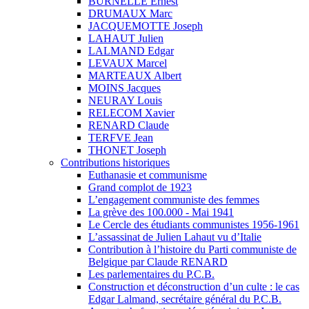
BURNELLE Ernest
DRUMAUX Marc
JACQUEMOTTE Joseph
LAHAUT Julien
LALMAND Edgar
LEVAUX Marcel
MARTEAUX Albert
MOINS Jacques
NEURAY Louis
RELECOM Xavier
RENARD Claude
TERFVE Jean
THONET Joseph
Contributions historiques
Euthanasie et communisme
Grand complot de 1923
L’engagement communiste des femmes
La grève des 100.000 - Mai 1941
Le Cercle des étudiants communistes 1956-1961
L’assassinat de Julien Lahaut vu d’Italie
Contribution à l’histoire du Parti communiste de
Belgique par Claude RENARD
Les parlementaires du P.C.B.
Construction et déconstruction d’un culte : le cas
Edgar Lalmand, secrétaire général du P.C.B.