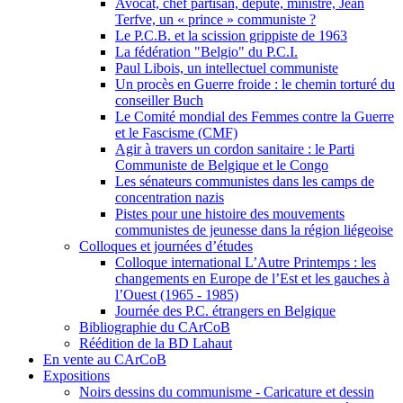
Avocat, chef partisan, député, ministre, Jean
Terfve, un « prince » communiste ?
Le P.C.B. et la scission grippiste de 1963
La fédération "Belgio" du P.C.I.
Paul Libois, un intellectuel communiste
Un procès en Guerre froide : le chemin torturé du
conseiller Buch
Le Comité mondial des Femmes contre la Guerre
et le Fascisme (CMF)
Agir à travers un cordon sanitaire : le Parti
Communiste de Belgique et le Congo
Les sénateurs communistes dans les camps de
concentration nazis
Pistes pour une histoire des mouvements
communistes de jeunesse dans la région liégeoise
Colloques et journées d’études
Colloque international L’Autre Printemps : les
changements en Europe de l’Est et les gauches à
l’Ouest (1965 - 1985)
Journée des P.C. étrangers en Belgique
Bibliographie du CArCoB
Réédition de la BD Lahaut
En vente au CArCoB
Expositions
Noirs dessins du communisme - Caricature et dessin