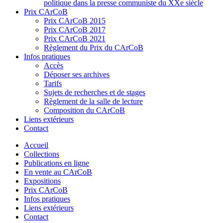
politique dans la presse communiste du XXe siècle
Prix CArCoB
Prix CArCoB 2015
Prix CArCoB 2017
Prix CArCoB 2021
Règlement du Prix du CArCoB
Infos pratiques
Accès
Déposer ses archives
Tarifs
Sujets de recherches et de stages
Règlement de la salle de lecture
Composition du CArCoB
Liens extérieurs
Contact
Accueil
Collections
Publications en ligne
En vente au CArCoB
Expositions
Prix CArCoB
Infos pratiques
Liens extérieurs
Contact