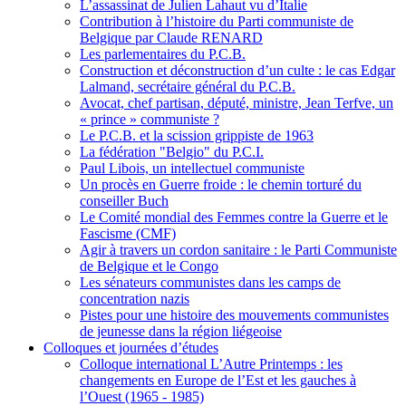
L’assassinat de Julien Lahaut vu d’Italie
Contribution à l’histoire du Parti communiste de
Belgique par Claude RENARD
Les parlementaires du P.C.B.
Construction et déconstruction d’un culte : le cas Edgar
Lalmand, secrétaire général du P.C.B.
Avocat, chef partisan, député, ministre, Jean Terfve, un
« prince » communiste ?
Le P.C.B. et la scission grippiste de 1963
La fédération "Belgio" du P.C.I.
Paul Libois, un intellectuel communiste
Un procès en Guerre froide : le chemin torturé du
conseiller Buch
Le Comité mondial des Femmes contre la Guerre et le
Fascisme (CMF)
Agir à travers un cordon sanitaire : le Parti Communiste
de Belgique et le Congo
Les sénateurs communistes dans les camps de
concentration nazis
Pistes pour une histoire des mouvements communistes
de jeunesse dans la région liégeoise
Colloques et journées d’études
Colloque international L’Autre Printemps : les
changements en Europe de l’Est et les gauches à
l’Ouest (1965 - 1985)