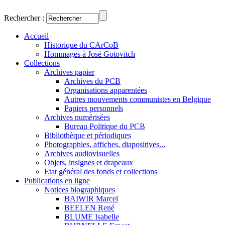
Rechercher :
Accueil
Historique du CArCoB
Hommages à José Gotovitch
Collections
Archives papier
Archives du PCB
Organisations apparentées
Autres mouvements communistes en Belgique
Papiers personnels
Archives numérisées
Bureau Politique du PCB
Bibliothèque et périodiques
Photographies, affiches, diapositives...
Archives audiovisuelles
Objets, insignes et drapeaux
Etat général des fonds et collections
Publications en ligne
Notices biographiques
BAIWIR Marcel
BEELEN René
BLUME Isabelle