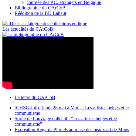
Journée des P.C. étrangers en Belgique
Bibliographie du CArCoB
Réédition de la BD Lahaut
Les actualités du CArCoB
La lettre du CArCoB
[CHSG-Info] Jeudi 28 mai à Mons : Les artistes belges et le
communisme
Sortie de l’ouvrage collectif : "Les artistes belges et le
communisme"
Exposition Regards Pluriels au musé des beaux art de Mons