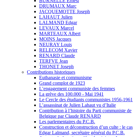
BURNELLE Ernest
DRUMAUX Marc
JACQUEMOTTE Joseph
LAHAUT Julien
LALMAND Edgar
LEVAUX Marcel
MARTEAUX Albert
MOINS Jacques
NEURAY Louis
RELECOM Xavier
RENARD Claude
TERFVE Jean
THONET Joseph
Contributions historiques
Euthanasie et communisme
Grand complot de 1923
L’engagement communiste des femmes
La grève des 100.000 - Mai 1941
Le Cercle des étudiants communistes 1956-1961
L’assassinat de Julien Lahaut vu d’Italie
Contribution à l’histoire du Parti communiste de
Belgique par Claude RENARD
Les parlementaires du P.C.B.
Construction et déconstruction d’un culte : le cas
Edgar Lalmand, secrétaire général du P.C.B.