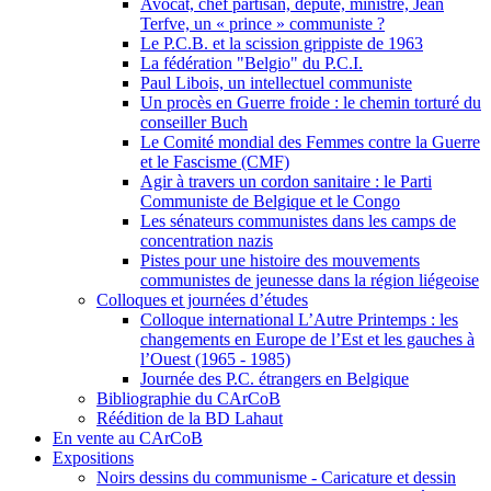
Avocat, chef partisan, député, ministre, Jean
Terfve, un « prince » communiste ?
Le P.C.B. et la scission grippiste de 1963
La fédération "Belgio" du P.C.I.
Paul Libois, un intellectuel communiste
Un procès en Guerre froide : le chemin torturé du
conseiller Buch
Le Comité mondial des Femmes contre la Guerre
et le Fascisme (CMF)
Agir à travers un cordon sanitaire : le Parti
Communiste de Belgique et le Congo
Les sénateurs communistes dans les camps de
concentration nazis
Pistes pour une histoire des mouvements
communistes de jeunesse dans la région liégeoise
Colloques et journées d’études
Colloque international L’Autre Printemps : les
changements en Europe de l’Est et les gauches à
l’Ouest (1965 - 1985)
Journée des P.C. étrangers en Belgique
Bibliographie du CArCoB
Réédition de la BD Lahaut
En vente au CArCoB
Expositions
Noirs dessins du communisme - Caricature et dessin