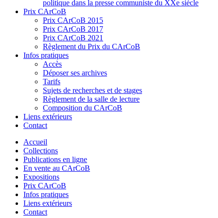
politique dans la presse communiste du XXe siècle
Prix CArCoB
Prix CArCoB 2015
Prix CArCoB 2017
Prix CArCoB 2021
Règlement du Prix du CArCoB
Infos pratiques
Accès
Déposer ses archives
Tarifs
Sujets de recherches et de stages
Règlement de la salle de lecture
Composition du CArCoB
Liens extérieurs
Contact
Accueil
Collections
Publications en ligne
En vente au CArCoB
Expositions
Prix CArCoB
Infos pratiques
Liens extérieurs
Contact