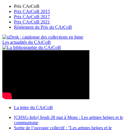
Prix CArCoB
Prix CArCoB 2015
Prix CArCoB 2017
Prix CArCoB 2021
Règlement du Prix du CArCoB
Les actualités du CArCoB
La lettre du CArCoB
[CHSG-Info] Jeudi 28 mai à Mons : Les artistes belges et le
communisme
Sortie de l’ouvrage collectif : "Les artistes belges et le