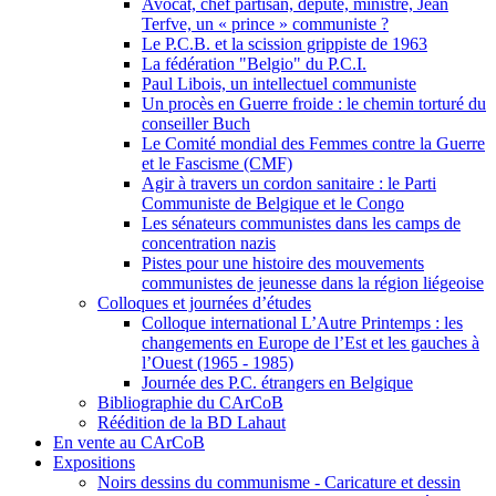
Avocat, chef partisan, député, ministre, Jean
Terfve, un « prince » communiste ?
Le P.C.B. et la scission grippiste de 1963
La fédération "Belgio" du P.C.I.
Paul Libois, un intellectuel communiste
Un procès en Guerre froide : le chemin torturé du
conseiller Buch
Le Comité mondial des Femmes contre la Guerre
et le Fascisme (CMF)
Agir à travers un cordon sanitaire : le Parti
Communiste de Belgique et le Congo
Les sénateurs communistes dans les camps de
concentration nazis
Pistes pour une histoire des mouvements
communistes de jeunesse dans la région liégeoise
Colloques et journées d’études
Colloque international L’Autre Printemps : les
changements en Europe de l’Est et les gauches à
l’Ouest (1965 - 1985)
Journée des P.C. étrangers en Belgique
Bibliographie du CArCoB
Réédition de la BD Lahaut
En vente au CArCoB
Expositions
Noirs dessins du communisme - Caricature et dessin