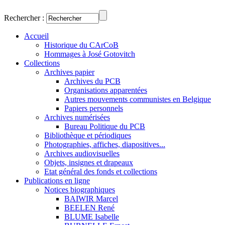
Rechercher :
Accueil
Historique du CArCoB
Hommages à José Gotovitch
Collections
Archives papier
Archives du PCB
Organisations apparentées
Autres mouvements communistes en Belgique
Papiers personnels
Archives numérisées
Bureau Politique du PCB
Bibliothèque et périodiques
Photographies, affiches, diapositives...
Archives audiovisuelles
Objets, insignes et drapeaux
Etat général des fonds et collections
Publications en ligne
Notices biographiques
BAIWIR Marcel
BEELEN René
BLUME Isabelle