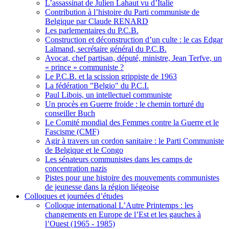
L’assassinat de Julien Lahaut vu d’Italie
Contribution à l’histoire du Parti communiste de
Belgique par Claude RENARD
Les parlementaires du P.C.B.
Construction et déconstruction d’un culte : le cas Edgar
Lalmand, secrétaire général du P.C.B.
Avocat, chef partisan, député, ministre, Jean Terfve, un
« prince » communiste ?
Le P.C.B. et la scission grippiste de 1963
La fédération "Belgio" du P.C.I.
Paul Libois, un intellectuel communiste
Un procès en Guerre froide : le chemin torturé du
conseiller Buch
Le Comité mondial des Femmes contre la Guerre et le
Fascisme (CMF)
Agir à travers un cordon sanitaire : le Parti Communiste
de Belgique et le Congo
Les sénateurs communistes dans les camps de
concentration nazis
Pistes pour une histoire des mouvements communistes
de jeunesse dans la région liégeoise
Colloques et journées d’études
Colloque international L’Autre Printemps : les
changements en Europe de l’Est et les gauches à
l’Ouest (1965 - 1985)