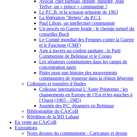
Avocat, chef partisan, député, ministre, Jean
Terfve, un « prince » communiste ?
Le P.C.B. et la scission grippiste de 1963
La fédération "Belgio" du P.C.I.
Paul Libois, un intellectuel communiste
Un procès en Guerre froide : le chemin torturé du
conseiller Buch
Le Comité mondial des Femmes contre la Guerre
et le Fascisme (CMF)
Agir à travers un cordon sanitaire : le Parti
Communiste de Belgique et le Congo
Les sénateurs communistes dans les camps de
concentration nazis
Pistes pour une histoire des mouvements
communistes de jeunesse dans la région liégeoise
Colloques et journées d’études
Colloque international L’Autre Printemps : les
changements en Europe de l’Est et les gauches à
l’Ouest (1965 - 1985)
Journée des P.C. étrangers en Belgique
Bibliographie du CArCoB
Réédition de la BD Lahaut
En vente au CArCoB
Expositions
Noirs dessins du communisme - Caricature et dessin