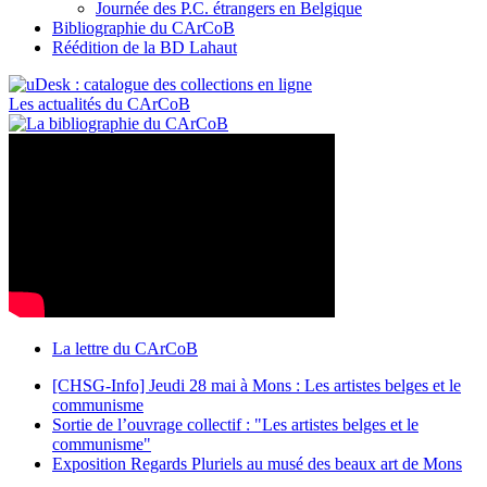
Journée des P.C. étrangers en Belgique
Bibliographie du CArCoB
Réédition de la BD Lahaut
Les actualités du CArCoB
La lettre du CArCoB
[CHSG-Info] Jeudi 28 mai à Mons : Les artistes belges et le
communisme
Sortie de l’ouvrage collectif : "Les artistes belges et le
communisme"
Exposition Regards Pluriels au musé des beaux art de Mons