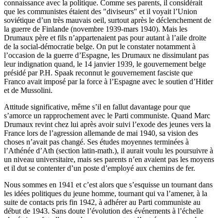
connaissance avec la politique. Comme ses parents, il considérait
que les communistes étaient des "diviseurs" et il voyait l’Union
soviétique d’un très mauvais oeil, surtout après le déclenchement de
la guerre de Finlande (novembre 1939-mars 1940). Mais les
Drumaux père et fils n’appartenaient pas pour autant à l’aile droite
de la social-démocratie belge. On put le constater notamment à
l’occasion de la guerre d’Espagne, les Drumaux ne dissimulant pas
leur indignation quand, le 14 janvier 1939, le gouvernement belge
présidé par P.H. Spaak reconnut le gouvernement fasciste que
Franco avait imposé par la force à l’Espagne avec le soutien d’Hitler
et de Mussolini.
Attitude significative, même s’il en fallut davantage pour que
s’amorce un rapprochement avec le Parti communiste. Quand Marc
Drumaux revint chez lui après avoir suivi l’exode des jeunes vers la
France lors de l’agression allemande de mai 1940, sa vision des
choses n’avait pas changé. Ses études moyennes terminées à
l’Athénée d’Ath (section latin-math.), il aurait voulu les poursuivre à
un niveau universitaire, mais ses parents n’en avaient pas les moyens
et il dut se contenter d’un poste d’employé aux chemins de fer.
Nous sommes en 1941 et c’est alors que s’esquisse un tournant dans
les idées politiques du jeune homme, tournant qui va l’amener, à la
suite de contacts pris fin 1942, à adhérer au Parti communiste au
début de 1943. Sans doute l’évolution des événements à l’échelle