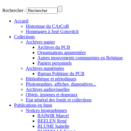
Rechercher :
Accueil
Historique du CArCoB
Hommages à José Gotovitch
Collections
Archives papier
Archives du PCB
Organisations apparentées
Autres mouvements communistes en Belgique
Papiers personnels
Archives numérisées
Bureau Politique du PCB
Bibliothèque et périodiques
Photographies, affiches, diapositives...
Archives audiovisuelles
Objets, insignes et drapeaux
Etat général des fonds et collections
Publications en ligne
Notices biographiques
BAIWIR Marcel
BEELEN René
BLUME Isabelle