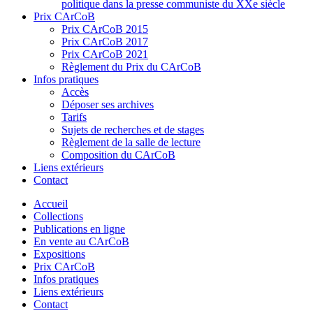
politique dans la presse communiste du XXe siècle
Prix CArCoB
Prix CArCoB 2015
Prix CArCoB 2017
Prix CArCoB 2021
Règlement du Prix du CArCoB
Infos pratiques
Accès
Déposer ses archives
Tarifs
Sujets de recherches et de stages
Règlement de la salle de lecture
Composition du CArCoB
Liens extérieurs
Contact
Accueil
Collections
Publications en ligne
En vente au CArCoB
Expositions
Prix CArCoB
Infos pratiques
Liens extérieurs
Contact