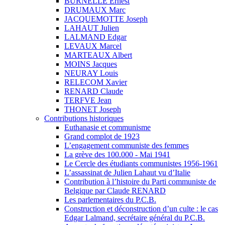
BURNELLE Ernest
DRUMAUX Marc
JACQUEMOTTE Joseph
LAHAUT Julien
LALMAND Edgar
LEVAUX Marcel
MARTEAUX Albert
MOINS Jacques
NEURAY Louis
RELECOM Xavier
RENARD Claude
TERFVE Jean
THONET Joseph
Contributions historiques
Euthanasie et communisme
Grand complot de 1923
L’engagement communiste des femmes
La grève des 100.000 - Mai 1941
Le Cercle des étudiants communistes 1956-1961
L’assassinat de Julien Lahaut vu d’Italie
Contribution à l’histoire du Parti communiste de
Belgique par Claude RENARD
Les parlementaires du P.C.B.
Construction et déconstruction d’un culte : le cas
Edgar Lalmand, secrétaire général du P.C.B.