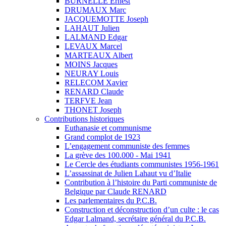
BURNELLE Ernest
DRUMAUX Marc
JACQUEMOTTE Joseph
LAHAUT Julien
LALMAND Edgar
LEVAUX Marcel
MARTEAUX Albert
MOINS Jacques
NEURAY Louis
RELECOM Xavier
RENARD Claude
TERFVE Jean
THONET Joseph
Contributions historiques
Euthanasie et communisme
Grand complot de 1923
L’engagement communiste des femmes
La grève des 100.000 - Mai 1941
Le Cercle des étudiants communistes 1956-1961
L’assassinat de Julien Lahaut vu d’Italie
Contribution à l’histoire du Parti communiste de
Belgique par Claude RENARD
Les parlementaires du P.C.B.
Construction et déconstruction d’un culte : le cas
Edgar Lalmand, secrétaire général du P.C.B.