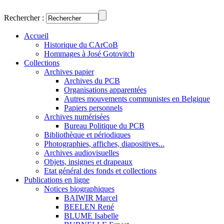
Rechercher :
Accueil
Historique du CArCoB
Hommages à José Gotovitch
Collections
Archives papier
Archives du PCB
Organisations apparentées
Autres mouvements communistes en Belgique
Papiers personnels
Archives numérisées
Bureau Politique du PCB
Bibliothèque et périodiques
Photographies, affiches, diapositives...
Archives audiovisuelles
Objets, insignes et drapeaux
Etat général des fonds et collections
Publications en ligne
Notices biographiques
BAIWIR Marcel
BEELEN René
BLUME Isabelle