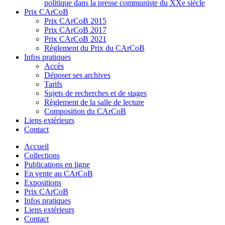
politique dans la presse communiste du XXe siècle
Prix CArCoB
Prix CArCoB 2015
Prix CArCoB 2017
Prix CArCoB 2021
Règlement du Prix du CArCoB
Infos pratiques
Accès
Déposer ses archives
Tarifs
Sujets de recherches et de stages
Règlement de la salle de lecture
Composition du CArCoB
Liens extérieurs
Contact
Accueil
Collections
Publications en ligne
En vente au CArCoB
Expositions
Prix CArCoB
Infos pratiques
Liens extérieurs
Contact