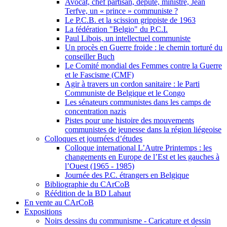
Avocat, chef partisan, député, ministre, Jean
Terfve, un « prince » communiste ?
Le P.C.B. et la scission grippiste de 1963
La fédération "Belgio" du P.C.I.
Paul Libois, un intellectuel communiste
Un procès en Guerre froide : le chemin torturé du
conseiller Buch
Le Comité mondial des Femmes contre la Guerre
et le Fascisme (CMF)
Agir à travers un cordon sanitaire : le Parti
Communiste de Belgique et le Congo
Les sénateurs communistes dans les camps de
concentration nazis
Pistes pour une histoire des mouvements
communistes de jeunesse dans la région liégeoise
Colloques et journées d’études
Colloque international L’Autre Printemps : les
changements en Europe de l’Est et les gauches à
l’Ouest (1965 - 1985)
Journée des P.C. étrangers en Belgique
Bibliographie du CArCoB
Réédition de la BD Lahaut
En vente au CArCoB
Expositions
Noirs dessins du communisme - Caricature et dessin