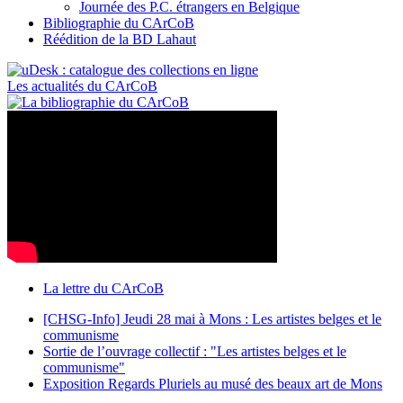
Journée des P.C. étrangers en Belgique
Bibliographie du CArCoB
Réédition de la BD Lahaut
Les actualités du CArCoB
La lettre du CArCoB
[CHSG-Info] Jeudi 28 mai à Mons : Les artistes belges et le
communisme
Sortie de l’ouvrage collectif : "Les artistes belges et le
communisme"
Exposition Regards Pluriels au musé des beaux art de Mons