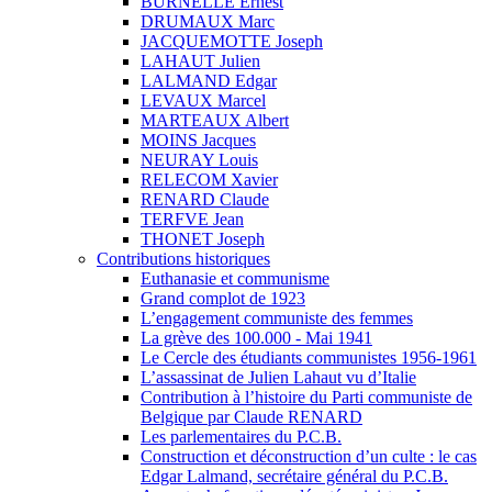
BURNELLE Ernest
DRUMAUX Marc
JACQUEMOTTE Joseph
LAHAUT Julien
LALMAND Edgar
LEVAUX Marcel
MARTEAUX Albert
MOINS Jacques
NEURAY Louis
RELECOM Xavier
RENARD Claude
TERFVE Jean
THONET Joseph
Contributions historiques
Euthanasie et communisme
Grand complot de 1923
L’engagement communiste des femmes
La grève des 100.000 - Mai 1941
Le Cercle des étudiants communistes 1956-1961
L’assassinat de Julien Lahaut vu d’Italie
Contribution à l’histoire du Parti communiste de
Belgique par Claude RENARD
Les parlementaires du P.C.B.
Construction et déconstruction d’un culte : le cas
Edgar Lalmand, secrétaire général du P.C.B.