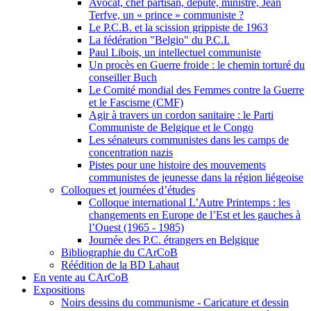
Avocat, chef partisan, député, ministre, Jean
Terfve, un « prince » communiste ?
Le P.C.B. et la scission grippiste de 1963
La fédération "Belgio" du P.C.I.
Paul Libois, un intellectuel communiste
Un procès en Guerre froide : le chemin torturé du
conseiller Buch
Le Comité mondial des Femmes contre la Guerre
et le Fascisme (CMF)
Agir à travers un cordon sanitaire : le Parti
Communiste de Belgique et le Congo
Les sénateurs communistes dans les camps de
concentration nazis
Pistes pour une histoire des mouvements
communistes de jeunesse dans la région liégeoise
Colloques et journées d’études
Colloque international L’Autre Printemps : les
changements en Europe de l’Est et les gauches à
l’Ouest (1965 - 1985)
Journée des P.C. étrangers en Belgique
Bibliographie du CArCoB
Réédition de la BD Lahaut
En vente au CArCoB
Expositions
Noirs dessins du communisme - Caricature et dessin