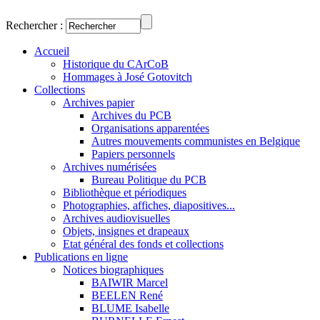
Rechercher :
Accueil
Historique du CArCoB
Hommages à José Gotovitch
Collections
Archives papier
Archives du PCB
Organisations apparentées
Autres mouvements communistes en Belgique
Papiers personnels
Archives numérisées
Bureau Politique du PCB
Bibliothèque et périodiques
Photographies, affiches, diapositives...
Archives audiovisuelles
Objets, insignes et drapeaux
Etat général des fonds et collections
Publications en ligne
Notices biographiques
BAIWIR Marcel
BEELEN René
BLUME Isabelle