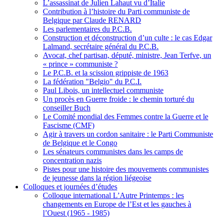
L’assassinat de Julien Lahaut vu d’Italie
Contribution à l’histoire du Parti communiste de
Belgique par Claude RENARD
Les parlementaires du P.C.B.
Construction et déconstruction d’un culte : le cas Edgar
Lalmand, secrétaire général du P.C.B.
Avocat, chef partisan, député, ministre, Jean Terfve, un
« prince » communiste ?
Le P.C.B. et la scission grippiste de 1963
La fédération "Belgio" du P.C.I.
Paul Libois, un intellectuel communiste
Un procès en Guerre froide : le chemin torturé du
conseiller Buch
Le Comité mondial des Femmes contre la Guerre et le
Fascisme (CMF)
Agir à travers un cordon sanitaire : le Parti Communiste
de Belgique et le Congo
Les sénateurs communistes dans les camps de
concentration nazis
Pistes pour une histoire des mouvements communistes
de jeunesse dans la région liégeoise
Colloques et journées d’études
Colloque international L’Autre Printemps : les
changements en Europe de l’Est et les gauches à
l’Ouest (1965 - 1985)