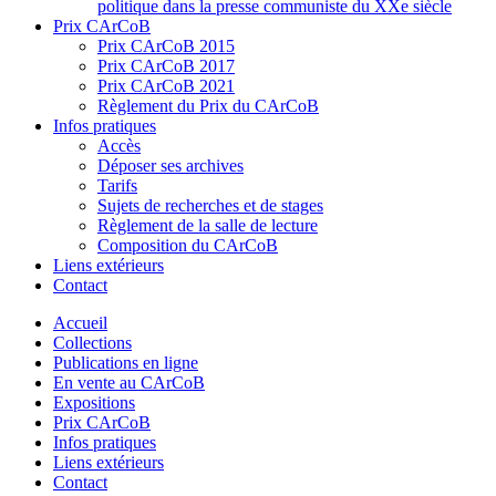
politique dans la presse communiste du XXe siècle
Prix CArCoB
Prix CArCoB 2015
Prix CArCoB 2017
Prix CArCoB 2021
Règlement du Prix du CArCoB
Infos pratiques
Accès
Déposer ses archives
Tarifs
Sujets de recherches et de stages
Règlement de la salle de lecture
Composition du CArCoB
Liens extérieurs
Contact
Accueil
Collections
Publications en ligne
En vente au CArCoB
Expositions
Prix CArCoB
Infos pratiques
Liens extérieurs
Contact