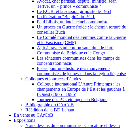
Avocat, chef partisan, député, ministre, Jean
Terfve, un « prince » communiste ?
Le P.C.B. et la scission grippiste de 1963
La fédération "Belgio" du P.C.I.
Paul Libois, un intellectuel communiste
Un procès en Guerre froide : le chemin torturé du
conseiller Buch
Le Comité mondial des Femmes contre la Guerre
et le Fascisme (CMF)
Agir à travers un cordon sanitaire : le Parti
Communiste de Belgique et le Congo
Les sénateurs communistes dans les camps de
concentration nazis
Pistes pour une histoire des mouvements
communistes de jeunesse dans la région liégeoise
Colloques et journées d’études
Colloque international L’Autre Printemps : les
changements en Europe de l’Est et les gauches à
l’Ouest (1965 - 1985)
Journée des P.C. étrangers en Belgique
Bibliographie du CArCoB
Réédition de la BD Lahaut
En vente au CArCoB
Expositions
Noirs dessins du communisme - Caricature et dessin