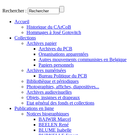
Rechercher :
Accueil
Historique du CArCoB
Hommages à José Gotovitch
Collections
Archives papier
Archives du PCB
Organisations apparentées
Autres mouvements communistes en Belgique
Papiers personnels
Archives numérisées
Bureau Politique du PCB
Bibliothèque et périodiques
Photographies, affiches, diapositives...
Archives audiovisuelles
Objets, insignes et drapeaux
Etat général des fonds et collections
Publications en ligne
Notices biographiques
BAIWIR Marcel
BEELEN René
BLUME Isabelle