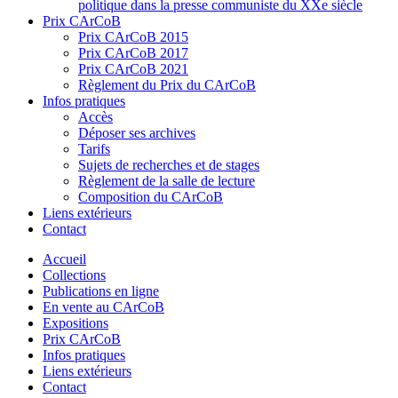
politique dans la presse communiste du XXe siècle
Prix CArCoB
Prix CArCoB 2015
Prix CArCoB 2017
Prix CArCoB 2021
Règlement du Prix du CArCoB
Infos pratiques
Accès
Déposer ses archives
Tarifs
Sujets de recherches et de stages
Règlement de la salle de lecture
Composition du CArCoB
Liens extérieurs
Contact
Accueil
Collections
Publications en ligne
En vente au CArCoB
Expositions
Prix CArCoB
Infos pratiques
Liens extérieurs
Contact