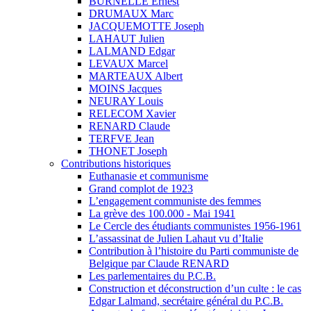
BURNELLE Ernest
DRUMAUX Marc
JACQUEMOTTE Joseph
LAHAUT Julien
LALMAND Edgar
LEVAUX Marcel
MARTEAUX Albert
MOINS Jacques
NEURAY Louis
RELECOM Xavier
RENARD Claude
TERFVE Jean
THONET Joseph
Contributions historiques
Euthanasie et communisme
Grand complot de 1923
L’engagement communiste des femmes
La grève des 100.000 - Mai 1941
Le Cercle des étudiants communistes 1956-1961
L’assassinat de Julien Lahaut vu d’Italie
Contribution à l’histoire du Parti communiste de
Belgique par Claude RENARD
Les parlementaires du P.C.B.
Construction et déconstruction d’un culte : le cas
Edgar Lalmand, secrétaire général du P.C.B.