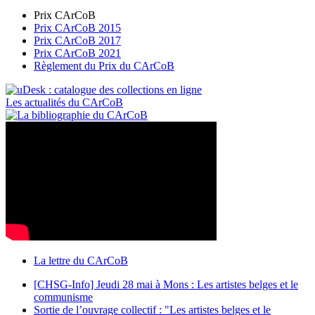
Prix CArCoB
Prix CArCoB 2015
Prix CArCoB 2017
Prix CArCoB 2021
Règlement du Prix du CArCoB
Les actualités du CArCoB
La lettre du CArCoB
[CHSG-Info] Jeudi 28 mai à Mons : Les artistes belges et le
communisme
Sortie de l’ouvrage collectif : "Les artistes belges et le