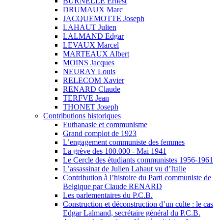
BURNELLE Ernest
DRUMAUX Marc
JACQUEMOTTE Joseph
LAHAUT Julien
LALMAND Edgar
LEVAUX Marcel
MARTEAUX Albert
MOINS Jacques
NEURAY Louis
RELECOM Xavier
RENARD Claude
TERFVE Jean
THONET Joseph
Contributions historiques
Euthanasie et communisme
Grand complot de 1923
L’engagement communiste des femmes
La grève des 100.000 - Mai 1941
Le Cercle des étudiants communistes 1956-1961
L’assassinat de Julien Lahaut vu d’Italie
Contribution à l’histoire du Parti communiste de
Belgique par Claude RENARD
Les parlementaires du P.C.B.
Construction et déconstruction d’un culte : le cas
Edgar Lalmand, secrétaire général du P.C.B.