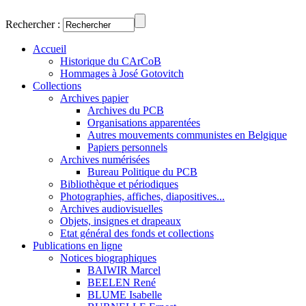
Rechercher :
Accueil
Historique du CArCoB
Hommages à José Gotovitch
Collections
Archives papier
Archives du PCB
Organisations apparentées
Autres mouvements communistes en Belgique
Papiers personnels
Archives numérisées
Bureau Politique du PCB
Bibliothèque et périodiques
Photographies, affiches, diapositives...
Archives audiovisuelles
Objets, insignes et drapeaux
Etat général des fonds et collections
Publications en ligne
Notices biographiques
BAIWIR Marcel
BEELEN René
BLUME Isabelle