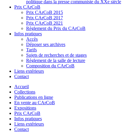
politique dans la presse communiste du XXe siècle
Prix CArCoB
Prix CArCoB 2015
Prix CArCoB 2017
Prix CArCoB 2021
Règlement du Prix du CArCoB
Infos pratiques
Accès
Déposer ses archives
Tarifs
Sujets de recherches et de stages
Règlement de la salle de lecture
Composition du CArCoB
Liens extérieurs
Contact
Accueil
Collections
Publications en ligne
En vente au CArCoB
Expositions
Prix CArCoB
Infos pratiques
Liens extérieurs
Contact