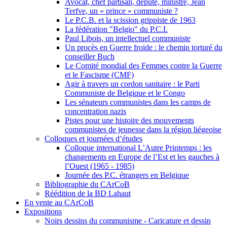
Avocat, chef partisan, député, ministre, Jean
Terfve, un « prince » communiste ?
Le P.C.B. et la scission grippiste de 1963
La fédération "Belgio" du P.C.I.
Paul Libois, un intellectuel communiste
Un procès en Guerre froide : le chemin torturé du
conseiller Buch
Le Comité mondial des Femmes contre la Guerre
et le Fascisme (CMF)
Agir à travers un cordon sanitaire : le Parti
Communiste de Belgique et le Congo
Les sénateurs communistes dans les camps de
concentration nazis
Pistes pour une histoire des mouvements
communistes de jeunesse dans la région liégeoise
Colloques et journées d’études
Colloque international L’Autre Printemps : les
changements en Europe de l’Est et les gauches à
l’Ouest (1965 - 1985)
Journée des P.C. étrangers en Belgique
Bibliographie du CArCoB
Réédition de la BD Lahaut
En vente au CArCoB
Expositions
Noirs dessins du communisme - Caricature et dessin