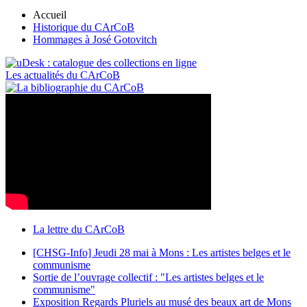
Accueil
Historique du CArCoB
Hommages à José Gotovitch
Les actualités du CArCoB
La lettre du CArCoB
[CHSG-Info] Jeudi 28 mai à Mons : Les artistes belges et le
communisme
Sortie de l’ouvrage collectif : "Les artistes belges et le
communisme"
Exposition Regards Pluriels au musé des beaux art de Mons