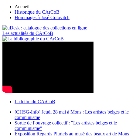
Accueil
Historique du CArCoB
Hommages à José Gotovitch
Les actualités du CArCoB
La lettre du CArCoB
[CHSG-Info] Jeudi 28 mai à Mons : Les artistes belges et le
communisme
Sortie de l’ouvrage collectif : "Les artistes belges et le
communisme"
Exposition Regards Pluriels au musé des beaux art de Mons