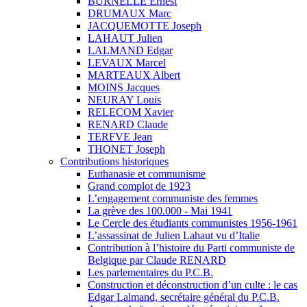
BURNELLE Ernest
DRUMAUX Marc
JACQUEMOTTE Joseph
LAHAUT Julien
LALMAND Edgar
LEVAUX Marcel
MARTEAUX Albert
MOINS Jacques
NEURAY Louis
RELECOM Xavier
RENARD Claude
TERFVE Jean
THONET Joseph
Contributions historiques
Euthanasie et communisme
Grand complot de 1923
L’engagement communiste des femmes
La grève des 100.000 - Mai 1941
Le Cercle des étudiants communistes 1956-1961
L’assassinat de Julien Lahaut vu d’Italie
Contribution à l’histoire du Parti communiste de
Belgique par Claude RENARD
Les parlementaires du P.C.B.
Construction et déconstruction d’un culte : le cas
Edgar Lalmand, secrétaire général du P.C.B.