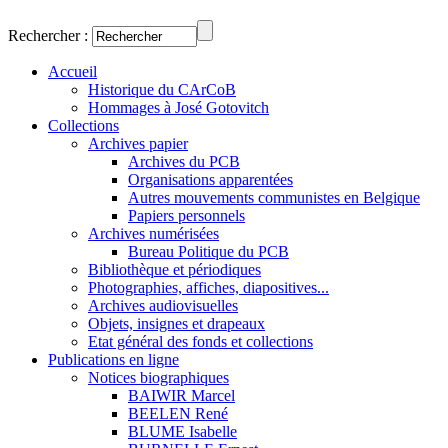
Rechercher :
Accueil
Historique du CArCoB
Hommages à José Gotovitch
Collections
Archives papier
Archives du PCB
Organisations apparentées
Autres mouvements communistes en Belgique
Papiers personnels
Archives numérisées
Bureau Politique du PCB
Bibliothèque et périodiques
Photographies, affiches, diapositives...
Archives audiovisuelles
Objets, insignes et drapeaux
Etat général des fonds et collections
Publications en ligne
Notices biographiques
BAIWIR Marcel
BEELEN René
BLUME Isabelle