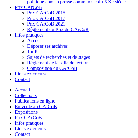
politique dans la presse communiste du XXe siècle
Prix CArCoB
Prix CArCoB 2015
Prix CArCoB 2017
Prix CArCoB 2021
Règlement du Prix du CArCoB
Infos pratiques
Accès
Déposer ses archives
Tarifs
Sujets de recherches et de stages
Règlement de la salle de lecture
Composition du CArCoB
Liens extérieurs
Contact
Accueil
Collections
Publications en ligne
En vente au CArCoB
Expositions
Prix CArCoB
Infos pratiques
Liens extérieurs
Contact