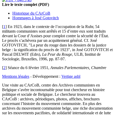
Lire le texte complet (PDF)
Historique du CArCoB
Hommages à José Gotovitch
[
1
]
En 1923, dans le contexte de l’occupation de la Ruhr, 54
militants communistes sont arrêtés et 15 d’entre eux sont traduits
devant la Cour d’Assises pour complot contre la sécurité de l’État.
Le procès s’achèvera par un acquittement général. Cf. José
GOTOVITCH, "La peur du rouge dans les dossiers de la justice
belge : la signification du procès de 1923", in José GOTOVITCH et
Pascal DELWIT (Edrs),
La Peur du Rouge
, ULB, Institut de
Sociologie, Bruxelles, 1996, pp. 87-97.
[
2
]
Séance du 6 février 1951,
Annales Parlementaires, Chambre
Mentions légales
- Développement :
Vertige asbl
Une visite au CArCoB, centre des Archives communistes en
Belgique s’avère incontournable pour tout chercheur en histoire
politique et sociale de Belgique. Le chercheur trouvera au
CArCoB : archives, périodiques, photos, affiches, brochures
concernant l’histoire du mouvement communiste. En plus des
archives du mouvement communiste belge, une riche documentation
sur les mouvements pacifistes, de solidarité internationale et de lutte