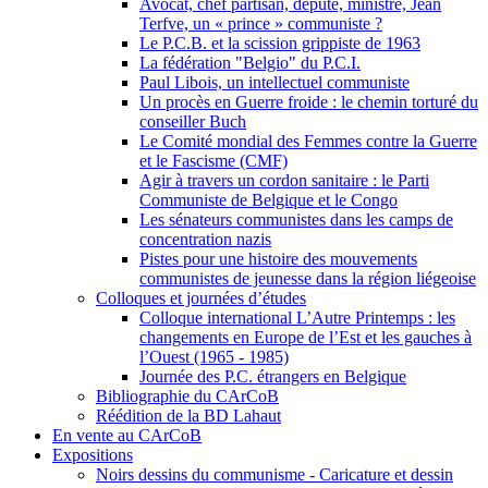
Avocat, chef partisan, député, ministre, Jean
Terfve, un « prince » communiste ?
Le P.C.B. et la scission grippiste de 1963
La fédération "Belgio" du P.C.I.
Paul Libois, un intellectuel communiste
Un procès en Guerre froide : le chemin torturé du
conseiller Buch
Le Comité mondial des Femmes contre la Guerre
et le Fascisme (CMF)
Agir à travers un cordon sanitaire : le Parti
Communiste de Belgique et le Congo
Les sénateurs communistes dans les camps de
concentration nazis
Pistes pour une histoire des mouvements
communistes de jeunesse dans la région liégeoise
Colloques et journées d’études
Colloque international L’Autre Printemps : les
changements en Europe de l’Est et les gauches à
l’Ouest (1965 - 1985)
Journée des P.C. étrangers en Belgique
Bibliographie du CArCoB
Réédition de la BD Lahaut
En vente au CArCoB
Expositions
Noirs dessins du communisme - Caricature et dessin