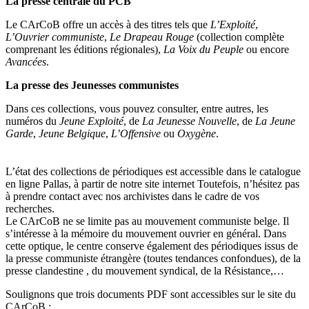
La presse centrale du PCB
Le CArCoB offre un accès à des titres tels que
L’Exploité
,
L’Ouvrier communiste
,
Le Drapeau Rouge
(collection complète
comprenant les éditions régionales),
La Voix du Peuple
ou encore
Avancées
.
La presse des Jeunesses communistes
Dans ces collections, vous pouvez consulter, entre autres, les
numéros du
Jeune Exploité
, de
La Jeunesse Nouvelle
, de
La Jeune
Garde
,
Jeune Belgique
,
L’Offensive
ou
Oxygène
.
L’état des collections de périodiques est accessible dans le catalogue
en ligne Pallas, à partir de notre site internet Toutefois, n’hésitez pas
à prendre contact avec nos archivistes dans le cadre de vos
recherches.
Le CArCoB ne se limite pas au mouvement communiste belge. Il
s’intéresse à la mémoire du mouvement ouvrier en général. Dans
cette optique, le centre conserve également des périodiques issus de
la presse communiste étrangère (toutes tendances confondues), de la
presse clandestine , du mouvement syndical, de la Résistance,…
Soulignons que trois documents PDF sont accessibles sur le site du
CArCoB :