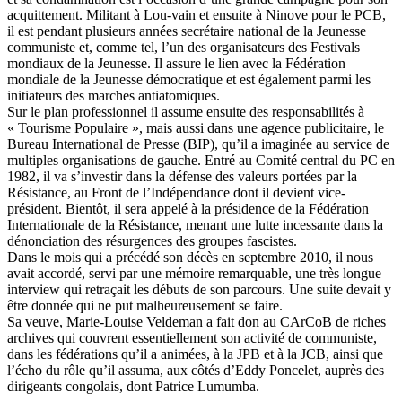
acquittement. Militant à Lou-vain et ensuite à Ninove pour le PCB,
il est pendant plusieurs années secrétaire national de la Jeunesse
communiste et, comme tel, l’un des organisateurs des Festivals
mondiaux de la Jeunesse. Il assure le lien avec la Fédération
mondiale de la Jeunesse démocratique et est également parmi les
initiateurs des marches antiatomiques.
Sur le plan professionnel il assume ensuite des responsabilités à
« Tourisme Populaire », mais aussi dans une agence publicitaire, le
Bureau International de Presse (BIP), qu’il a imaginée au service de
multiples organisations de gauche. Entré au Comité central du PC en
1982, il va s’investir dans la défense des valeurs portées par la
Résistance, au Front de l’Indépendance dont il devient vice-
président. Bientôt, il sera appelé à la présidence de la Fédération
Internationale de la Résistance, menant une lutte incessante dans la
dénonciation des résurgences des groupes fascistes.
Dans le mois qui a précédé son décès en septembre 2010, il nous
avait accordé, servi par une mémoire remarquable, une très longue
interview qui retraçait les débuts de son parcours. Une suite devait y
être donnée qui ne put malheureusement se faire.
Sa veuve, Marie-Louise Veldeman a fait don au CArCoB de riches
archives qui couvrent essentiellement son activité de communiste,
dans les fédérations qu’il a animées, à la JPB et à la JCB, ainsi que
l’écho du rôle qu’il assuma, aux côtés d’Eddy Poncelet, auprès des
dirigeants congolais, dont Patrice Lumumba.