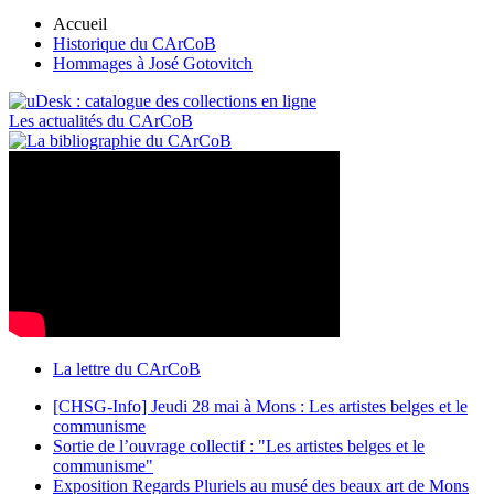
Accueil
Historique du CArCoB
Hommages à José Gotovitch
Les actualités du CArCoB
La lettre du CArCoB
[CHSG-Info] Jeudi 28 mai à Mons : Les artistes belges et le
communisme
Sortie de l’ouvrage collectif : "Les artistes belges et le
communisme"
Exposition Regards Pluriels au musé des beaux art de Mons