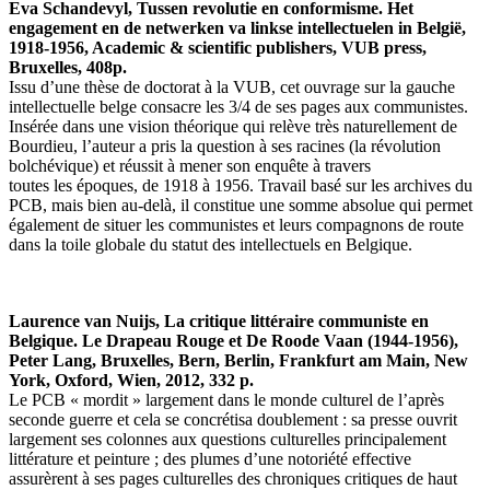
Eva Schandevyl, Tussen revolutie en conformisme. Het
engagement en de netwerken va linkse intellectuelen in België,
1918-1956, Academic & scientific publishers, VUB press,
Bruxelles, 408p.
Issu d’une thèse de doctorat à la VUB, cet ouvrage sur la gauche
intellectuelle belge consacre les 3/4 de ses pages aux communistes.
Insérée dans une vision théorique qui relève très naturellement de
Bourdieu, l’auteur a pris la question à ses racines (la révolution
bolchévique) et réussit à mener son enquête à travers
toutes les époques, de 1918 à 1956. Travail basé sur les archives du
PCB, mais bien au-delà, il constitue une somme absolue qui permet
également de situer les communistes et leurs compagnons de route
dans la toile globale du statut des intellectuels en Belgique.
Laurence van Nuijs, La critique littéraire communiste en
Belgique. Le Drapeau Rouge et De Roode Vaan (1944-1956),
Peter Lang, Bruxelles, Bern, Berlin, Frankfurt am Main, New
York, Oxford, Wien, 2012, 332 p.
Le PCB « mordit » largement dans le monde culturel de l’après
seconde guerre et cela se concrétisa doublement : sa presse ouvrit
largement ses colonnes aux questions culturelles principalement
littérature et peinture ; des plumes d’une notoriété effective
assurèrent à ses pages culturelles des chroniques critiques de haut