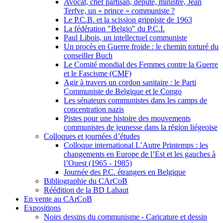
Avocat, chef partisan, député, ministre, Jean
Terfve, un « prince » communiste ?
Le P.C.B. et la scission grippiste de 1963
La fédération "Belgio" du P.C.I.
Paul Libois, un intellectuel communiste
Un procès en Guerre froide : le chemin torturé du
conseiller Buch
Le Comité mondial des Femmes contre la Guerre
et le Fascisme (CMF)
Agir à travers un cordon sanitaire : le Parti
Communiste de Belgique et le Congo
Les sénateurs communistes dans les camps de
concentration nazis
Pistes pour une histoire des mouvements
communistes de jeunesse dans la région liégeoise
Colloques et journées d’études
Colloque international L’Autre Printemps : les
changements en Europe de l’Est et les gauches à
l’Ouest (1965 - 1985)
Journée des P.C. étrangers en Belgique
Bibliographie du CArCoB
Réédition de la BD Lahaut
En vente au CArCoB
Expositions
Noirs dessins du communisme - Caricature et dessin