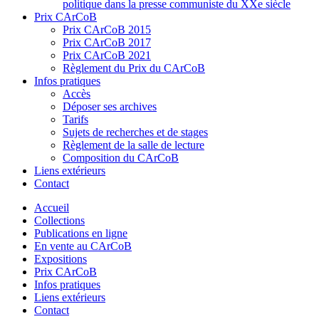
politique dans la presse communiste du XXe siècle
Prix CArCoB
Prix CArCoB 2015
Prix CArCoB 2017
Prix CArCoB 2021
Règlement du Prix du CArCoB
Infos pratiques
Accès
Déposer ses archives
Tarifs
Sujets de recherches et de stages
Règlement de la salle de lecture
Composition du CArCoB
Liens extérieurs
Contact
Accueil
Collections
Publications en ligne
En vente au CArCoB
Expositions
Prix CArCoB
Infos pratiques
Liens extérieurs
Contact