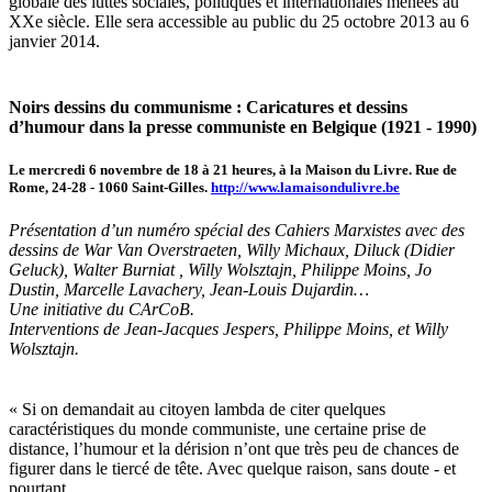
globale des luttes sociales, politiques et internationales menées au
XXe siècle. Elle sera accessible au public du 25 octobre 2013 au 6
janvier 2014.
Noirs dessins du communisme : Caricatures et dessins
d’humour dans la presse communiste en Belgique (1921 - 1990)
Le mercredi 6 novembre de 18 à 21 heures, à la Maison du Livre. Rue de
Rome, 24-28 - 1060 Saint-Gilles.
http://www.lamaisondulivre.be
Présentation d’un numéro spécial des Cahiers Marxistes avec des
dessins de War Van Overstraeten, Willy Michaux, Diluck (Didier
Geluck), Walter Burniat , Willy Wolsztajn, Philippe Moins, Jo
Dustin, Marcelle Lavachery, Jean-Louis Dujardin…
Une initiative du CArCoB.
Interventions de Jean-Jacques Jespers, Philippe Moins, et Willy
Wolsztajn.
« Si on demandait au citoyen lambda de citer quelques
caractéristiques du monde communiste, une certaine prise de
distance, l’humour et la dérision n’ont que très peu de chances de
figurer dans le tiercé de tête. Avec quelque raison, sans doute - et
pourtant…