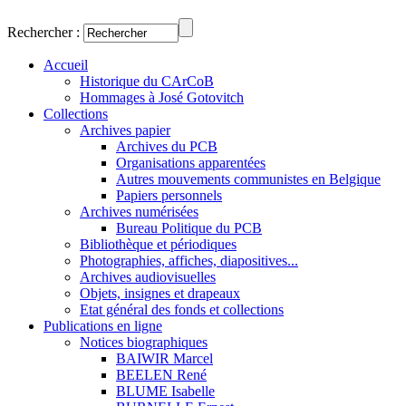
Rechercher :
Accueil
Historique du CArCoB
Hommages à José Gotovitch
Collections
Archives papier
Archives du PCB
Organisations apparentées
Autres mouvements communistes en Belgique
Papiers personnels
Archives numérisées
Bureau Politique du PCB
Bibliothèque et périodiques
Photographies, affiches, diapositives...
Archives audiovisuelles
Objets, insignes et drapeaux
Etat général des fonds et collections
Publications en ligne
Notices biographiques
BAIWIR Marcel
BEELEN René
BLUME Isabelle