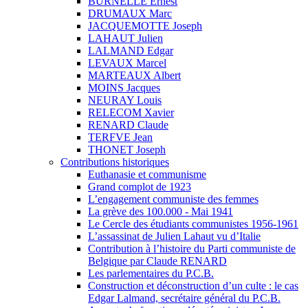
BURNELLE Ernest
DRUMAUX Marc
JACQUEMOTTE Joseph
LAHAUT Julien
LALMAND Edgar
LEVAUX Marcel
MARTEAUX Albert
MOINS Jacques
NEURAY Louis
RELECOM Xavier
RENARD Claude
TERFVE Jean
THONET Joseph
Contributions historiques
Euthanasie et communisme
Grand complot de 1923
L’engagement communiste des femmes
La grève des 100.000 - Mai 1941
Le Cercle des étudiants communistes 1956-1961
L’assassinat de Julien Lahaut vu d’Italie
Contribution à l’histoire du Parti communiste de
Belgique par Claude RENARD
Les parlementaires du P.C.B.
Construction et déconstruction d’un culte : le cas
Edgar Lalmand, secrétaire général du P.C.B.