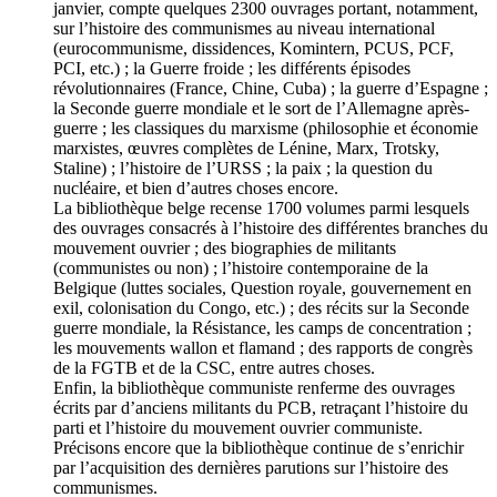
janvier, compte quelques 2300 ouvrages portant, notamment,
sur l’histoire des communismes au niveau international
(eurocommunisme, dissidences, Komintern, PCUS, PCF,
PCI, etc.) ; la Guerre froide ; les différents épisodes
révolutionnaires (France, Chine, Cuba) ; la guerre d’Espagne ;
la Seconde guerre mondiale et le sort de l’Allemagne après-
guerre ; les classiques du marxisme (philosophie et économie
marxistes, œuvres complètes de Lénine, Marx, Trotsky,
Staline) ; l’histoire de l’URSS ; la paix ; la question du
nucléaire, et bien d’autres choses encore.
La bibliothèque belge recense 1700 volumes parmi lesquels
des ouvrages consacrés à l’histoire des différentes branches du
mouvement ouvrier ; des biographies de militants
(communistes ou non) ; l’histoire contemporaine de la
Belgique (luttes sociales, Question royale, gouvernement en
exil, colonisation du Congo, etc.) ; des récits sur la Seconde
guerre mondiale, la Résistance, les camps de concentration ;
les mouvements wallon et flamand ; des rapports de congrès
de la FGTB et de la CSC, entre autres choses.
Enfin, la bibliothèque communiste renferme des ouvrages
écrits par d’anciens militants du PCB, retraçant l’histoire du
parti et l’histoire du mouvement ouvrier communiste.
Précisons encore que la bibliothèque continue de s’enrichir
par l’acquisition des dernières parutions sur l’histoire des
communismes.