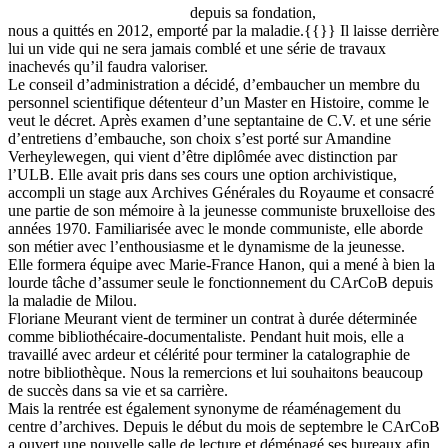
depuis sa fondation,
nous a quittés en 2012, emporté par la maladie.{{}} Il laisse derrière
lui un vide qui ne sera jamais comblé et une série de travaux
inachevés qu’il faudra valoriser.
Le conseil d’administration a décidé, d’embaucher un membre du
personnel scientifique détenteur d’un Master en Histoire, comme le
veut le décret. Après examen d’une septantaine de C.V. et une série
d’entretiens d’embauche, son choix s’est porté sur Amandine
Verheylewegen, qui vient d’être diplômée avec distinction par
l’ULB. Elle avait pris dans ses cours une option archivistique,
accompli un stage aux Archives Générales du Royaume et consacré
une partie de son mémoire à la jeunesse communiste bruxelloise des
années 1970. Familiarisée avec le monde communiste, elle aborde
son métier avec l’enthousiasme et le dynamisme de la jeunesse.
Elle formera équipe avec Marie-France Hanon, qui a mené à bien la
lourde tâche d’assumer seule le fonctionnement du CArCoB depuis
la maladie de Milou.
Floriane Meurant vient de terminer un contrat à durée déterminée
comme bibliothécaire-documentaliste. Pendant huit mois, elle a
travaillé avec ardeur et célérité pour terminer la catalographie de
notre bibliothèque. Nous la remercions et lui souhaitons beaucoup
de succès dans sa vie et sa carrière.
Mais la rentrée est également synonyme de réaménagement du
centre d’archives. Depuis le début du mois de septembre le CArCoB
a ouvert une nouvelle salle de lecture et déménagé ses bureaux afin