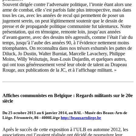
Souvent dirigée contre l’adversaire politique, l’ironie étant alors une
arme de combat, elle s’est parfois faite plus introspective, mais dans
tous les cas, avec les années de recul qui permettent de poser un
jugement serein, on peut légitimement soutenir que le dessin de
presse et de propagande politique communiste fut talentueux. Notre
présentation, qui en témoigne, remonte loin, jusqu’aux années
d’avant-guerre, avec des dessins très agressifs, comme l’était l’air du
temps, jusqu’à l’aube des années 90, à l’évidence nettement moins
triomphantes. On reconnaîtra dans nos trésors exhumés les pattes de
Diluck, Jo Dustin, Walter Burniat, Marcelle Lavachery, Philippe
Moins, Willy Wolsztajn, Jean-Louis Dujardin, et quelques autres,
qui ont tous généreusement versé leur obole de talent au Drapeau
Rouge, aux publications de la JC, et à l’affichage militant. »
Affiches communistes en Belgique : Regards militants sur le 20e
siècle
Du 25 octobre 2013 au 6 janvier 2014, au BAL - Musée des Beaux-Arts de
Liège. Féronstrée, 86 - 4000Liège
http://beauxartsliege.be
Après le succès de cette exposition à l’ULB en automne 2012, les
associations qui l’avaient réalisée ont décidé de poursuivre leur