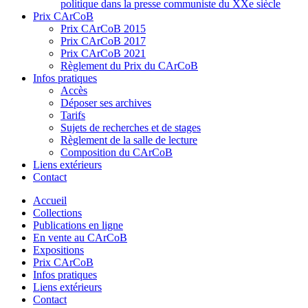
politique dans la presse communiste du XXe siècle
Prix CArCoB
Prix CArCoB 2015
Prix CArCoB 2017
Prix CArCoB 2021
Règlement du Prix du CArCoB
Infos pratiques
Accès
Déposer ses archives
Tarifs
Sujets de recherches et de stages
Règlement de la salle de lecture
Composition du CArCoB
Liens extérieurs
Contact
Accueil
Collections
Publications en ligne
En vente au CArCoB
Expositions
Prix CArCoB
Infos pratiques
Liens extérieurs
Contact