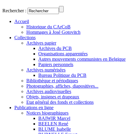
Rechercher :
Accueil
Historique du CArCoB
Hommages à José Gotovitch
Collections
Archives papier
Archives du PCB
Organisations apparentées
Autres mouvements communistes en Belgique
Papiers personnels
Archives numérisées
Bureau Politique du PCB
Bibliothèque et périodiques
Photographies, affiches, diapositives...
Archives audiovisuelles
Objets, insignes et drapeaux
Etat général des fonds et collections
Publications en ligne
Notices biographiques
BAIWIR Marcel
BEELEN René
BLUME Isabelle