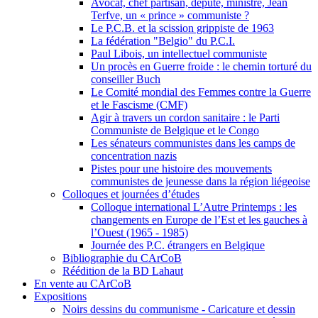
Avocat, chef partisan, député, ministre, Jean
Terfve, un « prince » communiste ?
Le P.C.B. et la scission grippiste de 1963
La fédération "Belgio" du P.C.I.
Paul Libois, un intellectuel communiste
Un procès en Guerre froide : le chemin torturé du
conseiller Buch
Le Comité mondial des Femmes contre la Guerre
et le Fascisme (CMF)
Agir à travers un cordon sanitaire : le Parti
Communiste de Belgique et le Congo
Les sénateurs communistes dans les camps de
concentration nazis
Pistes pour une histoire des mouvements
communistes de jeunesse dans la région liégeoise
Colloques et journées d’études
Colloque international L’Autre Printemps : les
changements en Europe de l’Est et les gauches à
l’Ouest (1965 - 1985)
Journée des P.C. étrangers en Belgique
Bibliographie du CArCoB
Réédition de la BD Lahaut
En vente au CArCoB
Expositions
Noirs dessins du communisme - Caricature et dessin