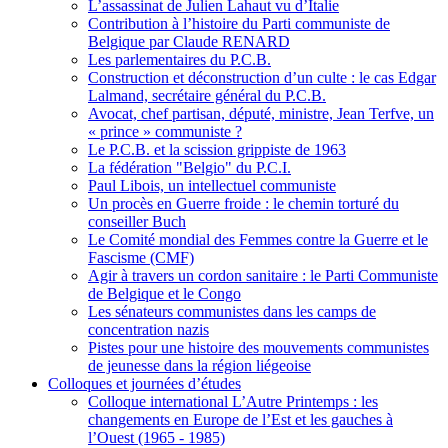
L’assassinat de Julien Lahaut vu d’Italie
Contribution à l’histoire du Parti communiste de
Belgique par Claude RENARD
Les parlementaires du P.C.B.
Construction et déconstruction d’un culte : le cas Edgar
Lalmand, secrétaire général du P.C.B.
Avocat, chef partisan, député, ministre, Jean Terfve, un
« prince » communiste ?
Le P.C.B. et la scission grippiste de 1963
La fédération "Belgio" du P.C.I.
Paul Libois, un intellectuel communiste
Un procès en Guerre froide : le chemin torturé du
conseiller Buch
Le Comité mondial des Femmes contre la Guerre et le
Fascisme (CMF)
Agir à travers un cordon sanitaire : le Parti Communiste
de Belgique et le Congo
Les sénateurs communistes dans les camps de
concentration nazis
Pistes pour une histoire des mouvements communistes
de jeunesse dans la région liégeoise
Colloques et journées d’études
Colloque international L’Autre Printemps : les
changements en Europe de l’Est et les gauches à
l’Ouest (1965 - 1985)