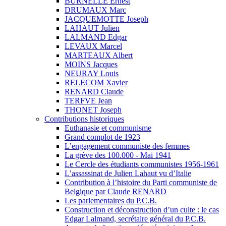
BURNELLE Ernest
DRUMAUX Marc
JACQUEMOTTE Joseph
LAHAUT Julien
LALMAND Edgar
LEVAUX Marcel
MARTEAUX Albert
MOINS Jacques
NEURAY Louis
RELECOM Xavier
RENARD Claude
TERFVE Jean
THONET Joseph
Contributions historiques
Euthanasie et communisme
Grand complot de 1923
L’engagement communiste des femmes
La grève des 100.000 - Mai 1941
Le Cercle des étudiants communistes 1956-1961
L’assassinat de Julien Lahaut vu d’Italie
Contribution à l’histoire du Parti communiste de
Belgique par Claude RENARD
Les parlementaires du P.C.B.
Construction et déconstruction d’un culte : le cas
Edgar Lalmand, secrétaire général du P.C.B.