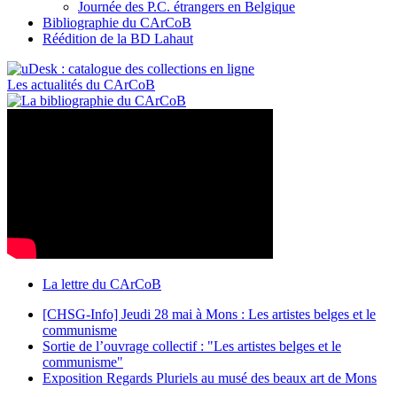
Journée des P.C. étrangers en Belgique
Bibliographie du CArCoB
Réédition de la BD Lahaut
Les actualités du CArCoB
La lettre du CArCoB
[CHSG-Info] Jeudi 28 mai à Mons : Les artistes belges et le
communisme
Sortie de l’ouvrage collectif : "Les artistes belges et le
communisme"
Exposition Regards Pluriels au musé des beaux art de Mons