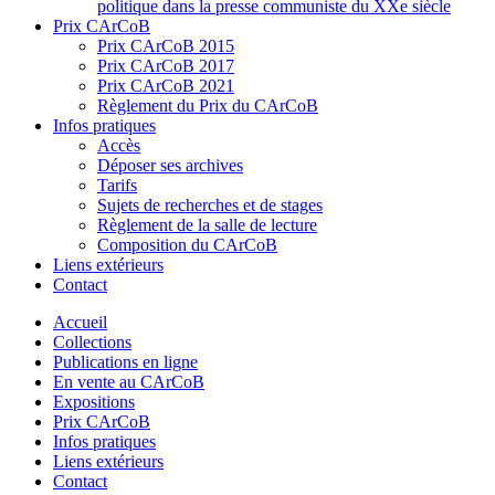
politique dans la presse communiste du XXe siècle
Prix CArCoB
Prix CArCoB 2015
Prix CArCoB 2017
Prix CArCoB 2021
Règlement du Prix du CArCoB
Infos pratiques
Accès
Déposer ses archives
Tarifs
Sujets de recherches et de stages
Règlement de la salle de lecture
Composition du CArCoB
Liens extérieurs
Contact
Accueil
Collections
Publications en ligne
En vente au CArCoB
Expositions
Prix CArCoB
Infos pratiques
Liens extérieurs
Contact