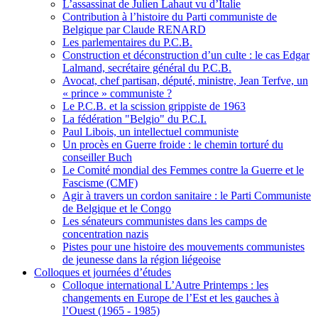
L’assassinat de Julien Lahaut vu d’Italie
Contribution à l’histoire du Parti communiste de
Belgique par Claude RENARD
Les parlementaires du P.C.B.
Construction et déconstruction d’un culte : le cas Edgar
Lalmand, secrétaire général du P.C.B.
Avocat, chef partisan, député, ministre, Jean Terfve, un
« prince » communiste ?
Le P.C.B. et la scission grippiste de 1963
La fédération "Belgio" du P.C.I.
Paul Libois, un intellectuel communiste
Un procès en Guerre froide : le chemin torturé du
conseiller Buch
Le Comité mondial des Femmes contre la Guerre et le
Fascisme (CMF)
Agir à travers un cordon sanitaire : le Parti Communiste
de Belgique et le Congo
Les sénateurs communistes dans les camps de
concentration nazis
Pistes pour une histoire des mouvements communistes
de jeunesse dans la région liégeoise
Colloques et journées d’études
Colloque international L’Autre Printemps : les
changements en Europe de l’Est et les gauches à
l’Ouest (1965 - 1985)