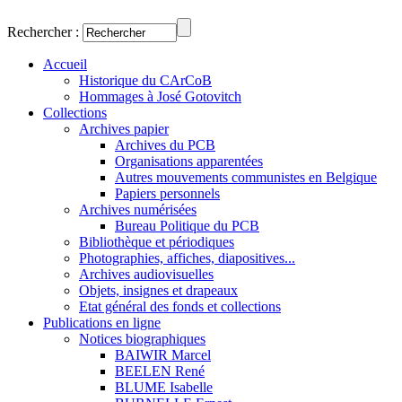
Rechercher :
Accueil
Historique du CArCoB
Hommages à José Gotovitch
Collections
Archives papier
Archives du PCB
Organisations apparentées
Autres mouvements communistes en Belgique
Papiers personnels
Archives numérisées
Bureau Politique du PCB
Bibliothèque et périodiques
Photographies, affiches, diapositives...
Archives audiovisuelles
Objets, insignes et drapeaux
Etat général des fonds et collections
Publications en ligne
Notices biographiques
BAIWIR Marcel
BEELEN René
BLUME Isabelle