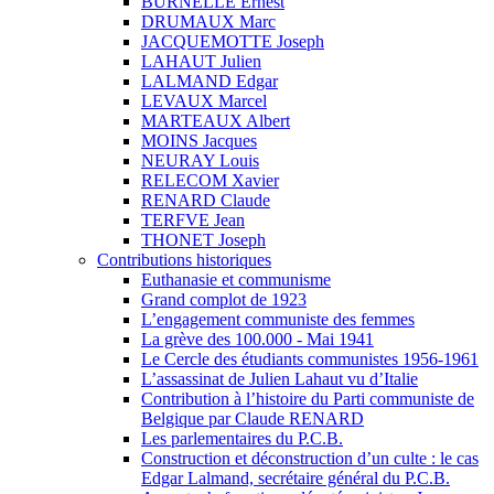
BURNELLE Ernest
DRUMAUX Marc
JACQUEMOTTE Joseph
LAHAUT Julien
LALMAND Edgar
LEVAUX Marcel
MARTEAUX Albert
MOINS Jacques
NEURAY Louis
RELECOM Xavier
RENARD Claude
TERFVE Jean
THONET Joseph
Contributions historiques
Euthanasie et communisme
Grand complot de 1923
L’engagement communiste des femmes
La grève des 100.000 - Mai 1941
Le Cercle des étudiants communistes 1956-1961
L’assassinat de Julien Lahaut vu d’Italie
Contribution à l’histoire du Parti communiste de
Belgique par Claude RENARD
Les parlementaires du P.C.B.
Construction et déconstruction d’un culte : le cas
Edgar Lalmand, secrétaire général du P.C.B.