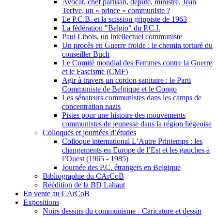
Avocat, chef partisan, député, ministre, Jean
Terfve, un « prince » communiste ?
Le P.C.B. et la scission grippiste de 1963
La fédération "Belgio" du P.C.I.
Paul Libois, un intellectuel communiste
Un procès en Guerre froide : le chemin torturé du
conseiller Buch
Le Comité mondial des Femmes contre la Guerre
et le Fascisme (CMF)
Agir à travers un cordon sanitaire : le Parti
Communiste de Belgique et le Congo
Les sénateurs communistes dans les camps de
concentration nazis
Pistes pour une histoire des mouvements
communistes de jeunesse dans la région liégeoise
Colloques et journées d’études
Colloque international L’Autre Printemps : les
changements en Europe de l’Est et les gauches à
l’Ouest (1965 - 1985)
Journée des P.C. étrangers en Belgique
Bibliographie du CArCoB
Réédition de la BD Lahaut
En vente au CArCoB
Expositions
Noirs dessins du communisme - Caricature et dessin