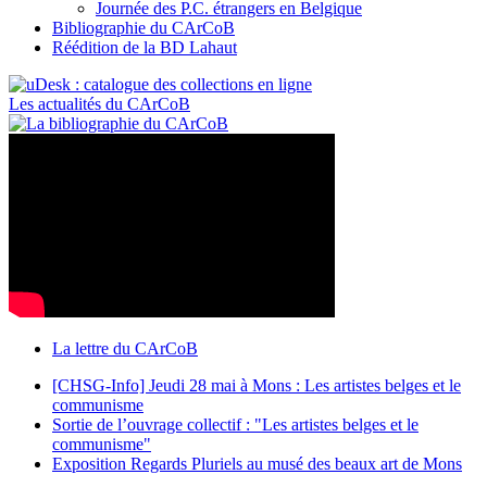
Journée des P.C. étrangers en Belgique
Bibliographie du CArCoB
Réédition de la BD Lahaut
Les actualités du CArCoB
La lettre du CArCoB
[CHSG-Info] Jeudi 28 mai à Mons : Les artistes belges et le
communisme
Sortie de l’ouvrage collectif : "Les artistes belges et le
communisme"
Exposition Regards Pluriels au musé des beaux art de Mons