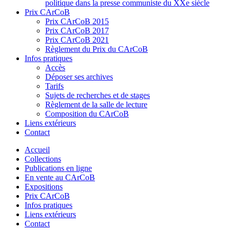
politique dans la presse communiste du XXe siècle
Prix CArCoB
Prix CArCoB 2015
Prix CArCoB 2017
Prix CArCoB 2021
Règlement du Prix du CArCoB
Infos pratiques
Accès
Déposer ses archives
Tarifs
Sujets de recherches et de stages
Règlement de la salle de lecture
Composition du CArCoB
Liens extérieurs
Contact
Accueil
Collections
Publications en ligne
En vente au CArCoB
Expositions
Prix CArCoB
Infos pratiques
Liens extérieurs
Contact