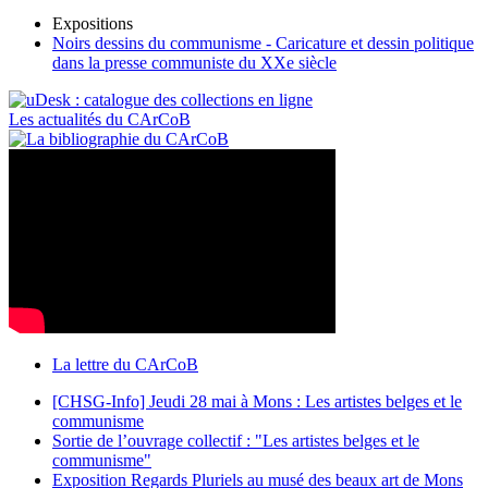
Expositions
Noirs dessins du communisme - Caricature et dessin politique
dans la presse communiste du XXe siècle
Les actualités du CArCoB
La lettre du CArCoB
[CHSG-Info] Jeudi 28 mai à Mons : Les artistes belges et le
communisme
Sortie de l’ouvrage collectif : "Les artistes belges et le
communisme"
Exposition Regards Pluriels au musé des beaux art de Mons