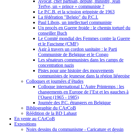
Avocat, chef partisan, député, ministre, Jean
Terfve, un « prince » communiste ?
Le P.C.B. et la scission grippiste de 1963
La fédération "Belgio" du P.C.I.
Paul Libois, un intellectuel communiste
Un procès en Guerre froide : le chemin torturé du
conseiller Buch
Le Comité mondial des Femmes contre la Guerre
et le Fascisme (CMF)
Agir à travers un cordon sanitaire : le Parti
Communiste de Belgique et le Congo
Les sénateurs communistes dans les camps de
concentration nazis
Pistes pour une histoire des mouvements
communistes de jeunesse dans la région liégeoise
Colloques et journées d’études
Colloque international L’Autre Printemps : les
changements en Europe de l’Est et les gauches à
l’Ouest (1965 - 1985)
Journée des P.C. étrangers en Belgique
Bibliographie du CArCoB
Réédition de la BD Lahaut
En vente au CArCoB
Expositions
Noirs dessins du communisme - Caricature et dessin