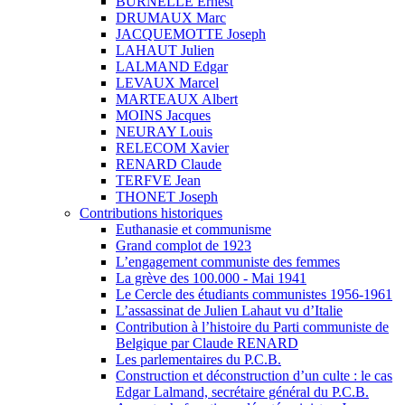
BURNELLE Ernest
DRUMAUX Marc
JACQUEMOTTE Joseph
LAHAUT Julien
LALMAND Edgar
LEVAUX Marcel
MARTEAUX Albert
MOINS Jacques
NEURAY Louis
RELECOM Xavier
RENARD Claude
TERFVE Jean
THONET Joseph
Contributions historiques
Euthanasie et communisme
Grand complot de 1923
L’engagement communiste des femmes
La grève des 100.000 - Mai 1941
Le Cercle des étudiants communistes 1956-1961
L’assassinat de Julien Lahaut vu d’Italie
Contribution à l’histoire du Parti communiste de
Belgique par Claude RENARD
Les parlementaires du P.C.B.
Construction et déconstruction d’un culte : le cas
Edgar Lalmand, secrétaire général du P.C.B.