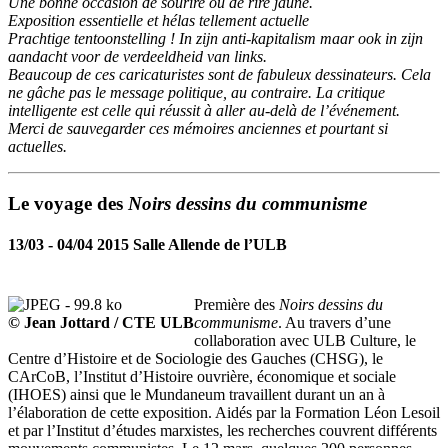
Une bonne occasion de sourire ou de rire jaune.
Exposition essentielle et hélas tellement actuelle
Prachtige tentoonstelling ! In zijn anti-kapitalism maar ook in zijn
aandacht voor de verdeeldheid van links.
Beaucoup de ces caricaturistes sont de fabuleux dessinateurs. Cela
ne gâche pas le message politique, au contraire. La critique
intelligente est celle qui réussit à aller au-delà de l’événement.
Merci de sauvegarder ces mémoires anciennes et pourtant si
actuelles.
Le voyage des
Noirs dessins du communisme
13/03 - 04/04 2015 Salle Allende de l’ULB
Première des
Noirs dessins du
© Jean Jottard / CTE ULB
communisme
. Au travers d’une
collaboration avec ULB Culture, le
Centre d’Histoire et de Sociologie des Gauches (CHSG), le
CArCoB, l’Institut d’Histoire ouvrière, économique et sociale
(IHOES) ainsi que le Mundaneum travaillent durant un an à
l’élaboration de cette exposition. Aidés par la Formation Léon Lesoil
et par l’Institut d’études marxistes, les recherches couvrent différents