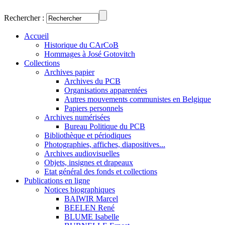
Rechercher :
Accueil
Historique du CArCoB
Hommages à José Gotovitch
Collections
Archives papier
Archives du PCB
Organisations apparentées
Autres mouvements communistes en Belgique
Papiers personnels
Archives numérisées
Bureau Politique du PCB
Bibliothèque et périodiques
Photographies, affiches, diapositives...
Archives audiovisuelles
Objets, insignes et drapeaux
Etat général des fonds et collections
Publications en ligne
Notices biographiques
BAIWIR Marcel
BEELEN René
BLUME Isabelle