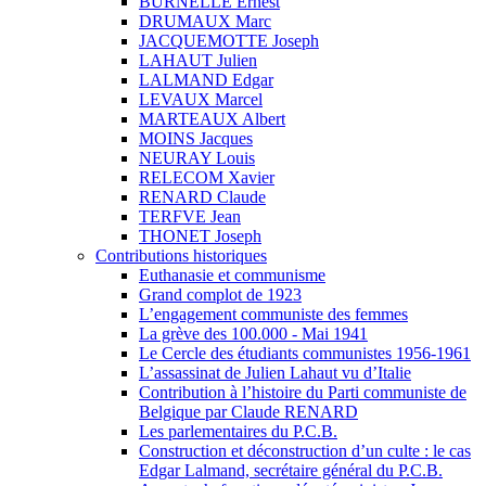
BURNELLE Ernest
DRUMAUX Marc
JACQUEMOTTE Joseph
LAHAUT Julien
LALMAND Edgar
LEVAUX Marcel
MARTEAUX Albert
MOINS Jacques
NEURAY Louis
RELECOM Xavier
RENARD Claude
TERFVE Jean
THONET Joseph
Contributions historiques
Euthanasie et communisme
Grand complot de 1923
L’engagement communiste des femmes
La grève des 100.000 - Mai 1941
Le Cercle des étudiants communistes 1956-1961
L’assassinat de Julien Lahaut vu d’Italie
Contribution à l’histoire du Parti communiste de
Belgique par Claude RENARD
Les parlementaires du P.C.B.
Construction et déconstruction d’un culte : le cas
Edgar Lalmand, secrétaire général du P.C.B.