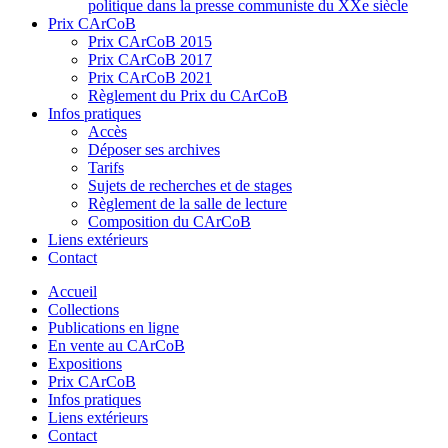
politique dans la presse communiste du XXe siècle
Prix CArCoB
Prix CArCoB 2015
Prix CArCoB 2017
Prix CArCoB 2021
Règlement du Prix du CArCoB
Infos pratiques
Accès
Déposer ses archives
Tarifs
Sujets de recherches et de stages
Règlement de la salle de lecture
Composition du CArCoB
Liens extérieurs
Contact
Accueil
Collections
Publications en ligne
En vente au CArCoB
Expositions
Prix CArCoB
Infos pratiques
Liens extérieurs
Contact