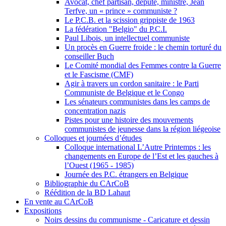
Avocat, chef partisan, député, ministre, Jean
Terfve, un « prince » communiste ?
Le P.C.B. et la scission grippiste de 1963
La fédération "Belgio" du P.C.I.
Paul Libois, un intellectuel communiste
Un procès en Guerre froide : le chemin torturé du
conseiller Buch
Le Comité mondial des Femmes contre la Guerre
et le Fascisme (CMF)
Agir à travers un cordon sanitaire : le Parti
Communiste de Belgique et le Congo
Les sénateurs communistes dans les camps de
concentration nazis
Pistes pour une histoire des mouvements
communistes de jeunesse dans la région liégeoise
Colloques et journées d’études
Colloque international L’Autre Printemps : les
changements en Europe de l’Est et les gauches à
l’Ouest (1965 - 1985)
Journée des P.C. étrangers en Belgique
Bibliographie du CArCoB
Réédition de la BD Lahaut
En vente au CArCoB
Expositions
Noirs dessins du communisme - Caricature et dessin