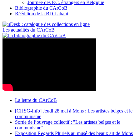
Journée des P.C. étrangers en Belgique
Bibliographie du CArCoB
Réédition de la BD Lahaut
Les actualités du CArCoB
La lettre du CArCoB
[CHSG-Info] Jeudi 28 mai à Mons : Les artistes belges et le
communisme
Sortie de l’ouvrage collectif : "Les artistes belges et le
communisme"
Exposition Regards Pluriels au musé des beaux art de Mons