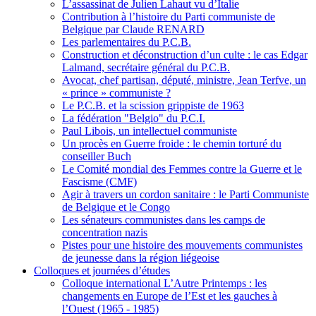
L’assassinat de Julien Lahaut vu d’Italie
Contribution à l’histoire du Parti communiste de
Belgique par Claude RENARD
Les parlementaires du P.C.B.
Construction et déconstruction d’un culte : le cas Edgar
Lalmand, secrétaire général du P.C.B.
Avocat, chef partisan, député, ministre, Jean Terfve, un
« prince » communiste ?
Le P.C.B. et la scission grippiste de 1963
La fédération "Belgio" du P.C.I.
Paul Libois, un intellectuel communiste
Un procès en Guerre froide : le chemin torturé du
conseiller Buch
Le Comité mondial des Femmes contre la Guerre et le
Fascisme (CMF)
Agir à travers un cordon sanitaire : le Parti Communiste
de Belgique et le Congo
Les sénateurs communistes dans les camps de
concentration nazis
Pistes pour une histoire des mouvements communistes
de jeunesse dans la région liégeoise
Colloques et journées d’études
Colloque international L’Autre Printemps : les
changements en Europe de l’Est et les gauches à
l’Ouest (1965 - 1985)