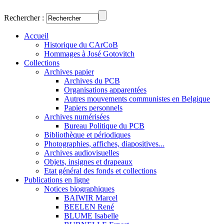
Rechercher :
Accueil
Historique du CArCoB
Hommages à José Gotovitch
Collections
Archives papier
Archives du PCB
Organisations apparentées
Autres mouvements communistes en Belgique
Papiers personnels
Archives numérisées
Bureau Politique du PCB
Bibliothèque et périodiques
Photographies, affiches, diapositives...
Archives audiovisuelles
Objets, insignes et drapeaux
Etat général des fonds et collections
Publications en ligne
Notices biographiques
BAIWIR Marcel
BEELEN René
BLUME Isabelle