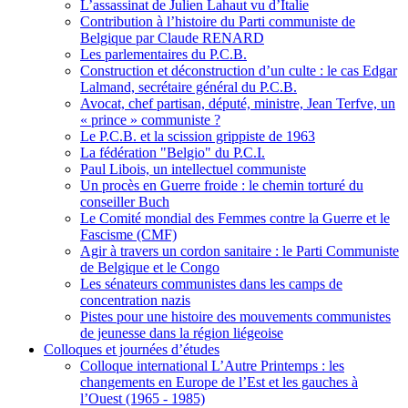
L’assassinat de Julien Lahaut vu d’Italie
Contribution à l’histoire du Parti communiste de
Belgique par Claude RENARD
Les parlementaires du P.C.B.
Construction et déconstruction d’un culte : le cas Edgar
Lalmand, secrétaire général du P.C.B.
Avocat, chef partisan, député, ministre, Jean Terfve, un
« prince » communiste ?
Le P.C.B. et la scission grippiste de 1963
La fédération "Belgio" du P.C.I.
Paul Libois, un intellectuel communiste
Un procès en Guerre froide : le chemin torturé du
conseiller Buch
Le Comité mondial des Femmes contre la Guerre et le
Fascisme (CMF)
Agir à travers un cordon sanitaire : le Parti Communiste
de Belgique et le Congo
Les sénateurs communistes dans les camps de
concentration nazis
Pistes pour une histoire des mouvements communistes
de jeunesse dans la région liégeoise
Colloques et journées d’études
Colloque international L’Autre Printemps : les
changements en Europe de l’Est et les gauches à
l’Ouest (1965 - 1985)