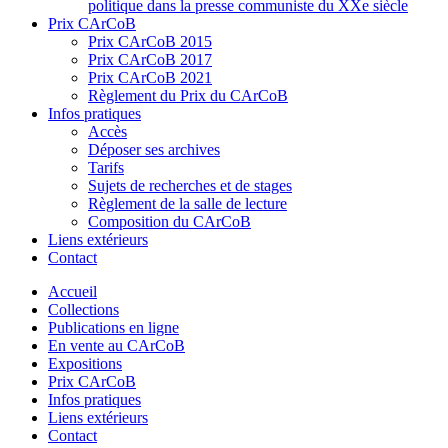
politique dans la presse communiste du XXe siècle
Prix CArCoB
Prix CArCoB 2015
Prix CArCoB 2017
Prix CArCoB 2021
Règlement du Prix du CArCoB
Infos pratiques
Accès
Déposer ses archives
Tarifs
Sujets de recherches et de stages
Règlement de la salle de lecture
Composition du CArCoB
Liens extérieurs
Contact
Accueil
Collections
Publications en ligne
En vente au CArCoB
Expositions
Prix CArCoB
Infos pratiques
Liens extérieurs
Contact