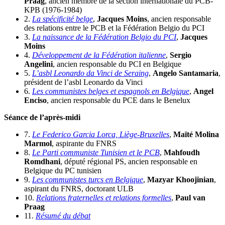
Praag
, ancien membre de la section internationale du PCB-
KPB (1976-1984)
2.
La spécificité belge
,
Jacques Moins
, ancien responsable
des relations entre le PCB et la Fédération Belgio du PCI
3.
La naissance de la Fédération Belgio du PCI
,
Jacques
Moins
4.
Développement de la Fédération italienne
,
Sergio
Angelini
, ancien responsable du PCI en Belgique
5.
L’asbl Leonardo da Vinci de Seraing
,
Angelo Santamaria
,
président de l’asbl Leonardo da Vinci
6.
Les communistes belges et espagnols en Belgique
,
Angel
Enciso
, ancien responsable du PCE dans le Benelux
Séance de l’après-midi
7.
Le Federico Garcia Lorca, Liège-Bruxelles
,
Maïté Molina
Marmol
, aspirante du FNRS
8.
Le Parti communiste Tunisien et le PCB
,
Mahfoudh
Romdhani
, député régional PS, ancien responsable en
Belgique du PC tunisien
9.
Les communistes turcs en Belgique
,
Mazyar Khoojinian
,
aspirant du FNRS, doctorant ULB
10.
Relations fraternelles et relations formelles
,
Paul van
Praag
11.
Résumé du débat