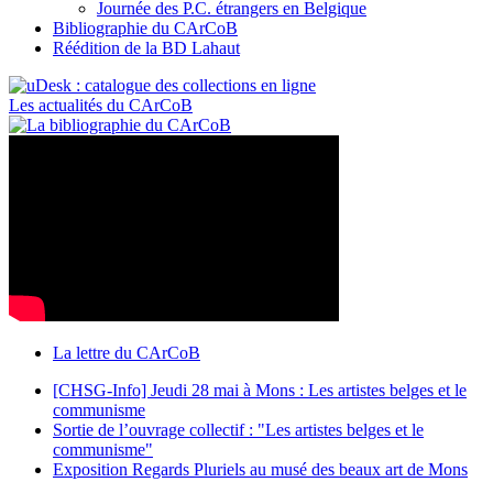
Journée des P.C. étrangers en Belgique
Bibliographie du CArCoB
Réédition de la BD Lahaut
Les actualités du CArCoB
La lettre du CArCoB
[CHSG-Info] Jeudi 28 mai à Mons : Les artistes belges et le
communisme
Sortie de l’ouvrage collectif : "Les artistes belges et le
communisme"
Exposition Regards Pluriels au musé des beaux art de Mons