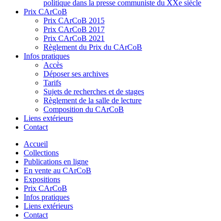
politique dans la presse communiste du XXe siècle
Prix CArCoB
Prix CArCoB 2015
Prix CArCoB 2017
Prix CArCoB 2021
Règlement du Prix du CArCoB
Infos pratiques
Accès
Déposer ses archives
Tarifs
Sujets de recherches et de stages
Règlement de la salle de lecture
Composition du CArCoB
Liens extérieurs
Contact
Accueil
Collections
Publications en ligne
En vente au CArCoB
Expositions
Prix CArCoB
Infos pratiques
Liens extérieurs
Contact