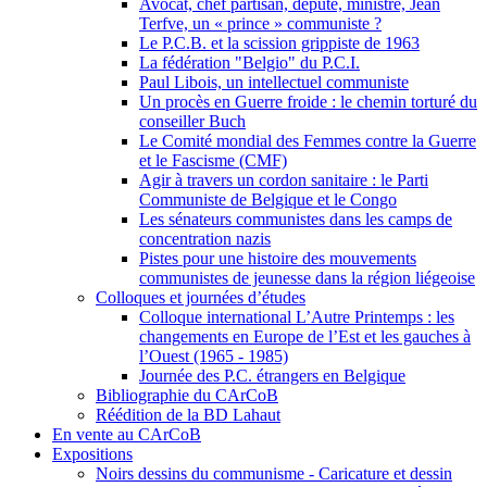
Avocat, chef partisan, député, ministre, Jean
Terfve, un « prince » communiste ?
Le P.C.B. et la scission grippiste de 1963
La fédération "Belgio" du P.C.I.
Paul Libois, un intellectuel communiste
Un procès en Guerre froide : le chemin torturé du
conseiller Buch
Le Comité mondial des Femmes contre la Guerre
et le Fascisme (CMF)
Agir à travers un cordon sanitaire : le Parti
Communiste de Belgique et le Congo
Les sénateurs communistes dans les camps de
concentration nazis
Pistes pour une histoire des mouvements
communistes de jeunesse dans la région liégeoise
Colloques et journées d’études
Colloque international L’Autre Printemps : les
changements en Europe de l’Est et les gauches à
l’Ouest (1965 - 1985)
Journée des P.C. étrangers en Belgique
Bibliographie du CArCoB
Réédition de la BD Lahaut
En vente au CArCoB
Expositions
Noirs dessins du communisme - Caricature et dessin