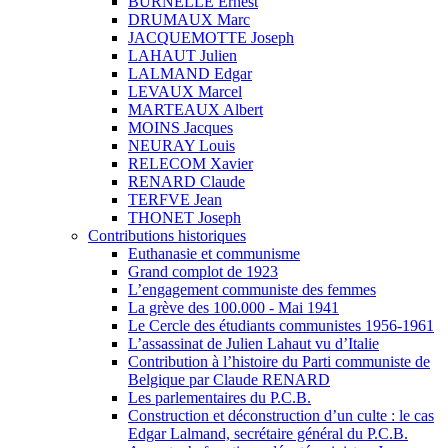
BURNELLE Ernest
DRUMAUX Marc
JACQUEMOTTE Joseph
LAHAUT Julien
LALMAND Edgar
LEVAUX Marcel
MARTEAUX Albert
MOINS Jacques
NEURAY Louis
RELECOM Xavier
RENARD Claude
TERFVE Jean
THONET Joseph
Contributions historiques
Euthanasie et communisme
Grand complot de 1923
L’engagement communiste des femmes
La grève des 100.000 - Mai 1941
Le Cercle des étudiants communistes 1956-1961
L’assassinat de Julien Lahaut vu d’Italie
Contribution à l’histoire du Parti communiste de
Belgique par Claude RENARD
Les parlementaires du P.C.B.
Construction et déconstruction d’un culte : le cas
Edgar Lalmand, secrétaire général du P.C.B.