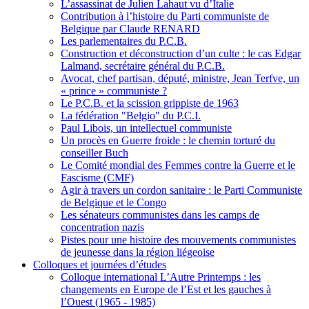
L’assassinat de Julien Lahaut vu d’Italie
Contribution à l’histoire du Parti communiste de
Belgique par Claude RENARD
Les parlementaires du P.C.B.
Construction et déconstruction d’un culte : le cas Edgar
Lalmand, secrétaire général du P.C.B.
Avocat, chef partisan, député, ministre, Jean Terfve, un
« prince » communiste ?
Le P.C.B. et la scission grippiste de 1963
La fédération "Belgio" du P.C.I.
Paul Libois, un intellectuel communiste
Un procès en Guerre froide : le chemin torturé du
conseiller Buch
Le Comité mondial des Femmes contre la Guerre et le
Fascisme (CMF)
Agir à travers un cordon sanitaire : le Parti Communiste
de Belgique et le Congo
Les sénateurs communistes dans les camps de
concentration nazis
Pistes pour une histoire des mouvements communistes
de jeunesse dans la région liégeoise
Colloques et journées d’études
Colloque international L’Autre Printemps : les
changements en Europe de l’Est et les gauches à
l’Ouest (1965 - 1985)