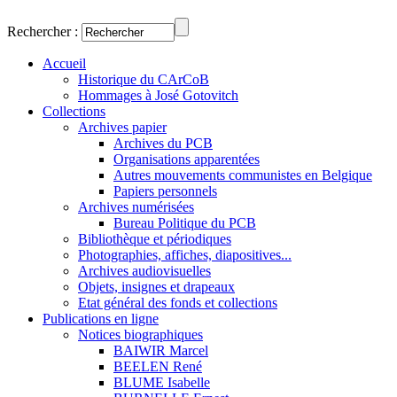
Rechercher :
Accueil
Historique du CArCoB
Hommages à José Gotovitch
Collections
Archives papier
Archives du PCB
Organisations apparentées
Autres mouvements communistes en Belgique
Papiers personnels
Archives numérisées
Bureau Politique du PCB
Bibliothèque et périodiques
Photographies, affiches, diapositives...
Archives audiovisuelles
Objets, insignes et drapeaux
Etat général des fonds et collections
Publications en ligne
Notices biographiques
BAIWIR Marcel
BEELEN René
BLUME Isabelle