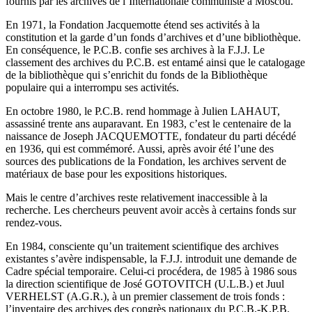
fournis par les archives de l’Internationale communiste à Moscou.
En 1971, la Fondation Jacquemotte étend ses activités à la
constitution et la garde d’un fonds d’archives et d’une bibliothèque.
En conséquence, le P.C.B. confie ses archives à la F.J.J. Le
classement des archives du P.C.B. est entamé ainsi que le catalogage
de la bibliothèque qui s’enrichit du fonds de la Bibliothèque
populaire qui a interrompu ses activités.
En octobre 1980, le P.C.B. rend hommage à Julien LAHAUT,
assassiné trente ans auparavant. En 1983, c’est le centenaire de la
naissance de Joseph JACQUEMOTTE, fondateur du parti décédé
en 1936, qui est commémoré. Aussi, après avoir été l’une des
sources des publications de la Fondation, les archives servent de
matériaux de base pour les expositions historiques.
Mais le centre d’archives reste relativement inaccessible à la
recherche. Les chercheurs peuvent avoir accès à certains fonds sur
rendez-vous.
En 1984, consciente qu’un traitement scientifique des archives
existantes s’avère indispensable, la F.J.J. introduit une demande de
Cadre spécial temporaire. Celui-ci procédera, de 1985 à 1986 sous
la direction scientifique de José GOTOVITCH (U.L.B.) et Juul
VERHELST (A.G.R.), à un premier classement de trois fonds :
l’inventaire des archives des congrès nationaux du P.C.B.-K.P.B.