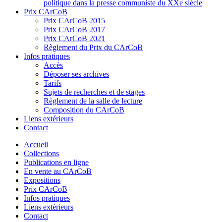
politique dans la presse communiste du XXe siècle
Prix CArCoB
Prix CArCoB 2015
Prix CArCoB 2017
Prix CArCoB 2021
Règlement du Prix du CArCoB
Infos pratiques
Accès
Déposer ses archives
Tarifs
Sujets de recherches et de stages
Règlement de la salle de lecture
Composition du CArCoB
Liens extérieurs
Contact
Accueil
Collections
Publications en ligne
En vente au CArCoB
Expositions
Prix CArCoB
Infos pratiques
Liens extérieurs
Contact