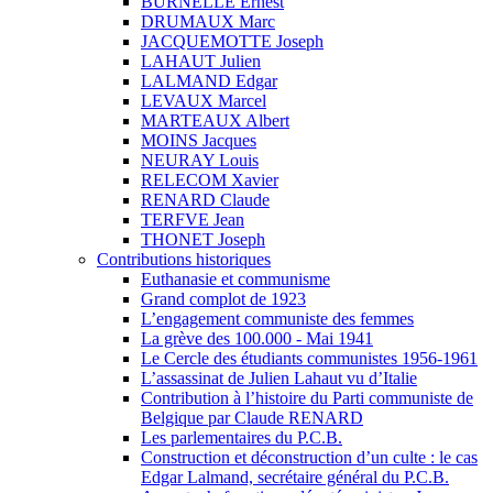
BURNELLE Ernest
DRUMAUX Marc
JACQUEMOTTE Joseph
LAHAUT Julien
LALMAND Edgar
LEVAUX Marcel
MARTEAUX Albert
MOINS Jacques
NEURAY Louis
RELECOM Xavier
RENARD Claude
TERFVE Jean
THONET Joseph
Contributions historiques
Euthanasie et communisme
Grand complot de 1923
L’engagement communiste des femmes
La grève des 100.000 - Mai 1941
Le Cercle des étudiants communistes 1956-1961
L’assassinat de Julien Lahaut vu d’Italie
Contribution à l’histoire du Parti communiste de
Belgique par Claude RENARD
Les parlementaires du P.C.B.
Construction et déconstruction d’un culte : le cas
Edgar Lalmand, secrétaire général du P.C.B.