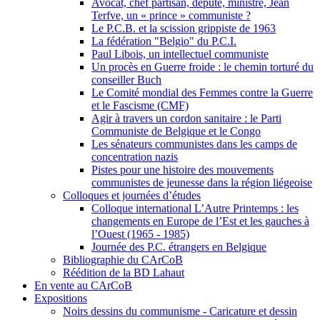
Avocat, chef partisan, député, ministre, Jean
Terfve, un « prince » communiste ?
Le P.C.B. et la scission grippiste de 1963
La fédération "Belgio" du P.C.I.
Paul Libois, un intellectuel communiste
Un procès en Guerre froide : le chemin torturé du
conseiller Buch
Le Comité mondial des Femmes contre la Guerre
et le Fascisme (CMF)
Agir à travers un cordon sanitaire : le Parti
Communiste de Belgique et le Congo
Les sénateurs communistes dans les camps de
concentration nazis
Pistes pour une histoire des mouvements
communistes de jeunesse dans la région liégeoise
Colloques et journées d’études
Colloque international L’Autre Printemps : les
changements en Europe de l’Est et les gauches à
l’Ouest (1965 - 1985)
Journée des P.C. étrangers en Belgique
Bibliographie du CArCoB
Réédition de la BD Lahaut
En vente au CArCoB
Expositions
Noirs dessins du communisme - Caricature et dessin