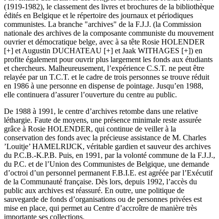
(1919-1982), le classement des livres et brochures de la bibliothèque
édités en Belgique et le répertoire des journaux et périodiques
communistes. La branche "archives" de la F.J.J. (la Commission
nationale des archives de la composante communiste du mouvement
ouvrier et démocratique belge, avec à sa tête Rosie HOLENDER
[+] et Augustin DUCHATEAU [+] et Jaak WITHAGES [+]) en
profite également pour ouvrir plus largement les fonds aux étudiants
et chercheurs. Malheureusement, l’expérience C.S.T. ne peut être
relayée par un T.C.T. et le cadre de trois personnes se trouve réduit
en 1986 à une personne en dispense de pointage. Jusqu’en 1988,
elle continuera d’assurer l’ouverture du centre au public.
De 1988 à 1991, le centre d’archives retombe dans une relative
léthargie. Faute de moyens, une présence minimale reste assurée
grâce à Rosie HOLENDER, qui continue de veiller à la
conservation des fonds avec la précieuse assistance de M. Charles
’Louitje’ HAMELRIJCK, véritable gardien et sauveur des archives
du P.C.B.-K.P.B. Puis, en 1991, par la volonté commune de la F.J.J.,
du P.C. et de l’Union des Communistes de Belgique, une demande
d’octroi d’un personnel permanent F.B.I.E. est agréée par l’Exécutif
de la Communauté française. Dès lors, depuis 1992, l’accès du
public aux archives est réassuré. En outre, une politique de
sauvegarde de fonds d’organisations ou de personnes privées est
mise en place, qui permet au Centre d’accroître de manière très
importante ses collections.