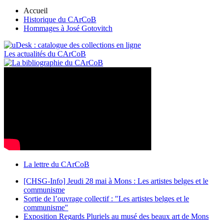
Accueil
Historique du CArCoB
Hommages à José Gotovitch
Les actualités du CArCoB
La lettre du CArCoB
[CHSG-Info] Jeudi 28 mai à Mons : Les artistes belges et le
communisme
Sortie de l’ouvrage collectif : "Les artistes belges et le
communisme"
Exposition Regards Pluriels au musé des beaux art de Mons