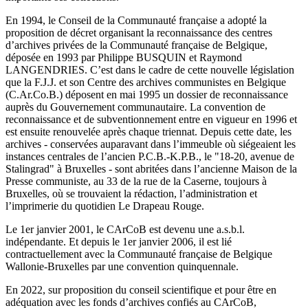
En 1994, le Conseil de la Communauté française a adopté la
proposition de décret organisant la reconnaissance des centres
d’archives privées de la Communauté française de Belgique,
déposée en 1993 par Philippe BUSQUIN et Raymond
LANGENDRIES. C’est dans le cadre de cette nouvelle législation
que la F.J.J. et son Centre des archives communistes en Belgique
(C.Ar.Co.B.) déposent en mai 1995 un dossier de reconnaissance
auprès du Gouvernement communautaire. La convention de
reconnaissance et de subventionnement entre en vigueur en 1996 et
est ensuite renouvelée après chaque triennat. Depuis cette date, les
archives - conservées auparavant dans l’immeuble où siégeaient les
instances centrales de l’ancien P.C.B.-K.P.B., le "18-20, avenue de
Stalingrad" à Bruxelles - sont abritées dans l’ancienne Maison de la
Presse communiste, au 33 de la rue de la Caserne, toujours à
Bruxelles, où se trouvaient la rédaction, l’administration et
l’imprimerie du quotidien Le Drapeau Rouge.
Le 1er janvier 2001, le CArCoB est devenu une a.s.b.l.
indépendante. Et depuis le 1er janvier 2006, il est lié
contractuellement avec la Communauté française de Belgique
Wallonie-Bruxelles par une convention quinquennale.
En 2022, sur proposition du conseil scientifique et pour être en
adéquation avec les fonds d’archives confiés au CArCoB,