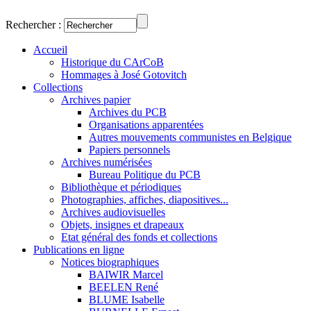
Rechercher :
Accueil
Historique du CArCoB
Hommages à José Gotovitch
Collections
Archives papier
Archives du PCB
Organisations apparentées
Autres mouvements communistes en Belgique
Papiers personnels
Archives numérisées
Bureau Politique du PCB
Bibliothèque et périodiques
Photographies, affiches, diapositives...
Archives audiovisuelles
Objets, insignes et drapeaux
Etat général des fonds et collections
Publications en ligne
Notices biographiques
BAIWIR Marcel
BEELEN René
BLUME Isabelle