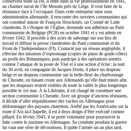
conservera toute sa vie, il entre dans la vie professionnelle en 1941,
au chantier naval de l’île Monsin près de Liège. Il veut faire de la
résistance face à l’occupant. Dans cette entreprise mise sous
administration allemande, il rencontre des ouvriers communistes qui
ont constitué autour de François Heuckmès, un Comité de Lutte
clandestin. Il s’éloigne de l’Église, demande son adhésion au Parti
communiste de Belgiqe (PCB) en octobre 1941 et y est admis en
février 1942. Il procède à des actes de sabotage sur son lieu de
travail et diffuse la presse clandestine du Parti communiste et du
Front de l’Indépendance (FI). Contacté par un réseau anglophile, il
effectue des missions d’espionnage (copies de plans de grade-côtes)
au profit des Britanniques, puis participe à des opérations armées
comme l’attaque de la poste de Visé et à une action d’éclat : la nuit
du 30 avril, en compagnie de Jacques Dortu, il place un drapeau
belge et un drapeau communiste sur la belle-fleur du charbonnage
de Cheratte, en faisant croire aux Allemands qu’elle était minée afin
que les drapeaux restent visibles de toute la vallée le plus longtemps
possible le 1er mai. À la Libératin, il est chargé de constituer une
section communiste à Cheratte. Avec un groupe d’anciens résistants,
il décide d’aller réquisitionner des vaches en Allemagne pour
dédommager des paysans charettois. Arrêté par les Américains sur la
route d’Aix-la-Chapelle, il est à deux doigts d’être exécuté comme
pillard. En février 1945, il se porte volontaire pour poursuivre la
lutte contre le nazisme en Allemagne. Sa conduite pendant la guerre
lui vaut une série de décorations. Il quitte l’armée un an plus tard,