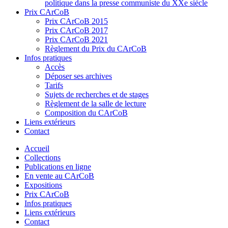
politique dans la presse communiste du XXe siècle
Prix CArCoB
Prix CArCoB 2015
Prix CArCoB 2017
Prix CArCoB 2021
Règlement du Prix du CArCoB
Infos pratiques
Accès
Déposer ses archives
Tarifs
Sujets de recherches et de stages
Règlement de la salle de lecture
Composition du CArCoB
Liens extérieurs
Contact
Accueil
Collections
Publications en ligne
En vente au CArCoB
Expositions
Prix CArCoB
Infos pratiques
Liens extérieurs
Contact