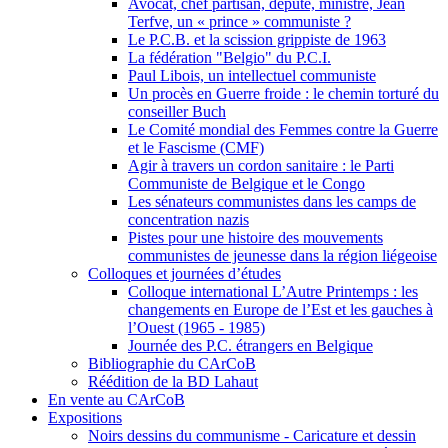
Avocat, chef partisan, député, ministre, Jean
Terfve, un « prince » communiste ?
Le P.C.B. et la scission grippiste de 1963
La fédération "Belgio" du P.C.I.
Paul Libois, un intellectuel communiste
Un procès en Guerre froide : le chemin torturé du
conseiller Buch
Le Comité mondial des Femmes contre la Guerre
et le Fascisme (CMF)
Agir à travers un cordon sanitaire : le Parti
Communiste de Belgique et le Congo
Les sénateurs communistes dans les camps de
concentration nazis
Pistes pour une histoire des mouvements
communistes de jeunesse dans la région liégeoise
Colloques et journées d’études
Colloque international L’Autre Printemps : les
changements en Europe de l’Est et les gauches à
l’Ouest (1965 - 1985)
Journée des P.C. étrangers en Belgique
Bibliographie du CArCoB
Réédition de la BD Lahaut
En vente au CArCoB
Expositions
Noirs dessins du communisme - Caricature et dessin