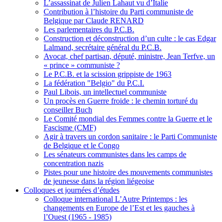
L’assassinat de Julien Lahaut vu d’Italie
Contribution à l’histoire du Parti communiste de
Belgique par Claude RENARD
Les parlementaires du P.C.B.
Construction et déconstruction d’un culte : le cas Edgar
Lalmand, secrétaire général du P.C.B.
Avocat, chef partisan, député, ministre, Jean Terfve, un
« prince » communiste ?
Le P.C.B. et la scission grippiste de 1963
La fédération "Belgio" du P.C.I.
Paul Libois, un intellectuel communiste
Un procès en Guerre froide : le chemin torturé du
conseiller Buch
Le Comité mondial des Femmes contre la Guerre et le
Fascisme (CMF)
Agir à travers un cordon sanitaire : le Parti Communiste
de Belgique et le Congo
Les sénateurs communistes dans les camps de
concentration nazis
Pistes pour une histoire des mouvements communistes
de jeunesse dans la région liégeoise
Colloques et journées d’études
Colloque international L’Autre Printemps : les
changements en Europe de l’Est et les gauches à
l’Ouest (1965 - 1985)