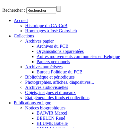
Rechercher :
Accueil
Historique du CArCoB
Hommages à José Gotovitch
Collections
Archives papier
Archives du PCB
Organisations apparentées
Autres mouvements communistes en Belgique
Papiers personnels
Archives numérisées
Bureau Politique du PCB
Bibliothèque et périodiques
Photographies, affiches, diapositives...
Archives audiovisuelles
Objets, insignes et drapeaux
Etat général des fonds et collections
Publications en ligne
Notices biographiques
BAIWIR Marcel
BEELEN René
BLUME Isabelle