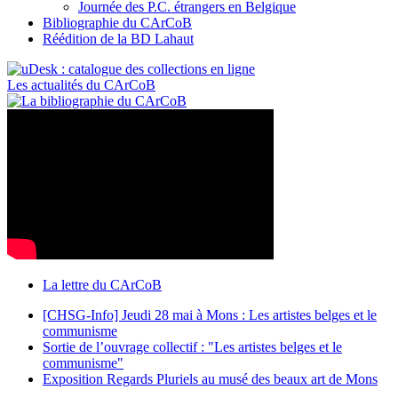
Journée des P.C. étrangers en Belgique
Bibliographie du CArCoB
Réédition de la BD Lahaut
Les actualités du CArCoB
La lettre du CArCoB
[CHSG-Info] Jeudi 28 mai à Mons : Les artistes belges et le
communisme
Sortie de l’ouvrage collectif : "Les artistes belges et le
communisme"
Exposition Regards Pluriels au musé des beaux art de Mons