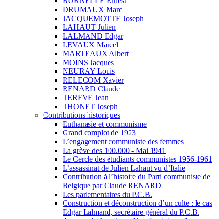
BURNELLE Ernest
DRUMAUX Marc
JACQUEMOTTE Joseph
LAHAUT Julien
LALMAND Edgar
LEVAUX Marcel
MARTEAUX Albert
MOINS Jacques
NEURAY Louis
RELECOM Xavier
RENARD Claude
TERFVE Jean
THONET Joseph
Contributions historiques
Euthanasie et communisme
Grand complot de 1923
L’engagement communiste des femmes
La grève des 100.000 - Mai 1941
Le Cercle des étudiants communistes 1956-1961
L’assassinat de Julien Lahaut vu d’Italie
Contribution à l’histoire du Parti communiste de
Belgique par Claude RENARD
Les parlementaires du P.C.B.
Construction et déconstruction d’un culte : le cas
Edgar Lalmand, secrétaire général du P.C.B.