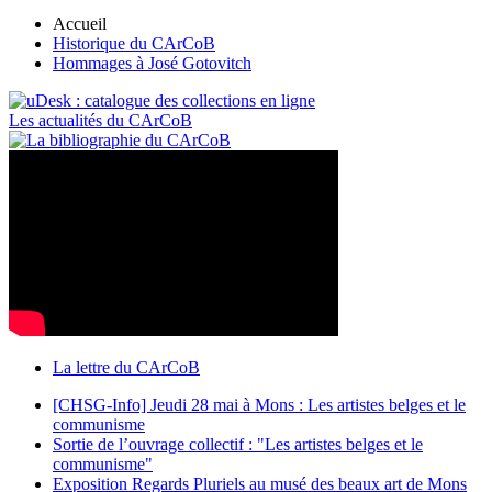
Accueil
Historique du CArCoB
Hommages à José Gotovitch
Les actualités du CArCoB
La lettre du CArCoB
[CHSG-Info] Jeudi 28 mai à Mons : Les artistes belges et le
communisme
Sortie de l’ouvrage collectif : "Les artistes belges et le
communisme"
Exposition Regards Pluriels au musé des beaux art de Mons