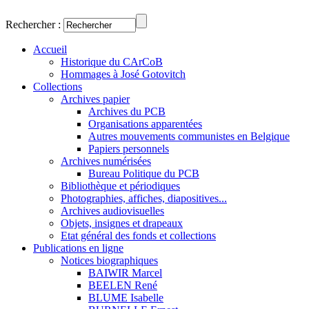
Rechercher :
Accueil
Historique du CArCoB
Hommages à José Gotovitch
Collections
Archives papier
Archives du PCB
Organisations apparentées
Autres mouvements communistes en Belgique
Papiers personnels
Archives numérisées
Bureau Politique du PCB
Bibliothèque et périodiques
Photographies, affiches, diapositives...
Archives audiovisuelles
Objets, insignes et drapeaux
Etat général des fonds et collections
Publications en ligne
Notices biographiques
BAIWIR Marcel
BEELEN René
BLUME Isabelle