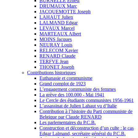
BURNELLE Ernest
DRUMAUX Marc
JACQUEMOTTE Joseph
LAHAUT Julien
LALMAND Edgar
LEVAUX Marcel
MARTEAUX Albert
MOINS Jacques
NEURAY Louis
RELECOM Xavier
RENARD Claude
TERFVE Jean
THONET Joseph
Contributions historiques
Euthanasie et communisme
Grand complot de 1923
L’engagement communiste des femmes
La grève des 100.000 - Mai 1941
Le Cercle des étudiants communistes 1956-1961
L’assassinat de Julien Lahaut vu d’Italie
Contribution à l’histoire du Parti communiste de
Belgique par Claude RENARD
Les parlementaires du P.C.B.
Construction et déconstruction d’un culte : le cas
Edgar Lalmand, secrétaire général du P.C.B.