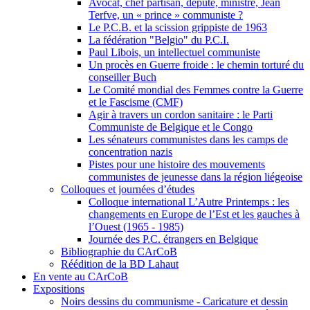
Avocat, chef partisan, député, ministre, Jean
Terfve, un « prince » communiste ?
Le P.C.B. et la scission grippiste de 1963
La fédération "Belgio" du P.C.I.
Paul Libois, un intellectuel communiste
Un procès en Guerre froide : le chemin torturé du
conseiller Buch
Le Comité mondial des Femmes contre la Guerre
et le Fascisme (CMF)
Agir à travers un cordon sanitaire : le Parti
Communiste de Belgique et le Congo
Les sénateurs communistes dans les camps de
concentration nazis
Pistes pour une histoire des mouvements
communistes de jeunesse dans la région liégeoise
Colloques et journées d’études
Colloque international L’Autre Printemps : les
changements en Europe de l’Est et les gauches à
l’Ouest (1965 - 1985)
Journée des P.C. étrangers en Belgique
Bibliographie du CArCoB
Réédition de la BD Lahaut
En vente au CArCoB
Expositions
Noirs dessins du communisme - Caricature et dessin