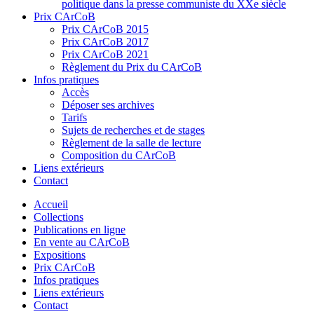
politique dans la presse communiste du XXe siècle
Prix CArCoB
Prix CArCoB 2015
Prix CArCoB 2017
Prix CArCoB 2021
Règlement du Prix du CArCoB
Infos pratiques
Accès
Déposer ses archives
Tarifs
Sujets de recherches et de stages
Règlement de la salle de lecture
Composition du CArCoB
Liens extérieurs
Contact
Accueil
Collections
Publications en ligne
En vente au CArCoB
Expositions
Prix CArCoB
Infos pratiques
Liens extérieurs
Contact