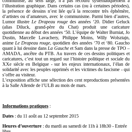
communiste, au sens large, n’a pas recouru systématiquement à
l’illustration graphique. Dans certains cas (ou à certaines périodes),
la présence de dessins n’est liée qu’à la rencontre très éphémère,
d’artistes ou d’amateurs, avec le communisme. Parmi bien d’autres,
Lumor illustre
Le Drapeau rouge
des années ‘20. Didier Geluck
(alias Diluck, grand-père du Chat) produit une caricature
quotidienne au début des années ‘50. L’équipe de Walter Burniat, Jo
Dustin, Marcelle Lavachery, Philippe Moins, Willy Wolsztajn,
anime
Le Drapeau rouge
, quotidien des années ‘70 et ‘80. Gaucho
quant à lui dessine dans
La Gauche
et Sam dans la presse de TPO –
AMADA, ancêtre du PTB. Au travers de ces dessins politiques et
caricatures, c’est tout un regard sur l’histoire politique et sociale du
XXe siècle en Belgique - sur les enjeux internationaux, l’élan de
solidarité avec les peuples opprimés et les victimes du fascisme - qui
s’offre au visiteur.
L’exposition affiche une sélection des cent reproductions présentées
à la Salle Allende de l’ULB au mois de mars.
Informations pratiques
:
Dates
: du 11 août au 12 septembre 2015
Heures d’ouverture
: du mardi au samedi de 11h à 18h30 - Entrée
libre.