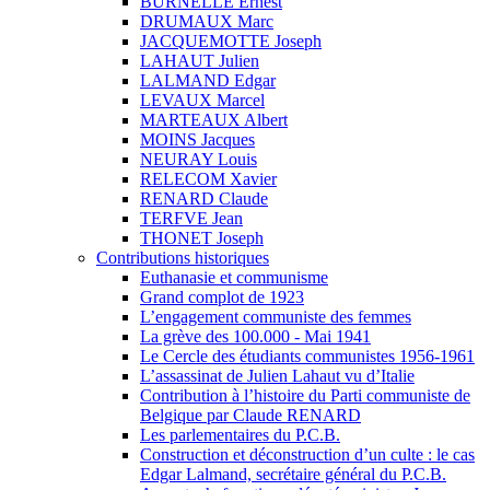
BURNELLE Ernest
DRUMAUX Marc
JACQUEMOTTE Joseph
LAHAUT Julien
LALMAND Edgar
LEVAUX Marcel
MARTEAUX Albert
MOINS Jacques
NEURAY Louis
RELECOM Xavier
RENARD Claude
TERFVE Jean
THONET Joseph
Contributions historiques
Euthanasie et communisme
Grand complot de 1923
L’engagement communiste des femmes
La grève des 100.000 - Mai 1941
Le Cercle des étudiants communistes 1956-1961
L’assassinat de Julien Lahaut vu d’Italie
Contribution à l’histoire du Parti communiste de
Belgique par Claude RENARD
Les parlementaires du P.C.B.
Construction et déconstruction d’un culte : le cas
Edgar Lalmand, secrétaire général du P.C.B.