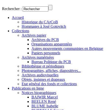
Rechercher :
Accueil
Historique du CArCoB
Hommages à José Gotovitch
Collections
Archives papier
Archives du PCB
Organisations apparentées
Autres mouvements communistes en Belgique
Papiers personnels
Archives numérisées
Bureau Politique du PCB
Bibliothèque et périodiques
Photographies, affiches, diapositives...
Archives audiovisuelles
Objets, insignes et drapeaux
Etat général des fonds et collections
Publications en ligne
Notices biographiques
BAIWIR Marcel
BEELEN René
BLUME Isabelle