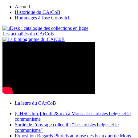
Accueil
Historique du CArCoB
Hommages à José Gotovitch
Les actualités du CArCoB
La lettre du CArCoB
[CHSG-Info] Jeudi 28 mai à Mons : Les artistes belges et le
communisme
Sortie de l’ouvrage collectif : "Les artistes belges et le
communisme"
Exposition Regards Pluriels au musé des beaux art de Mons