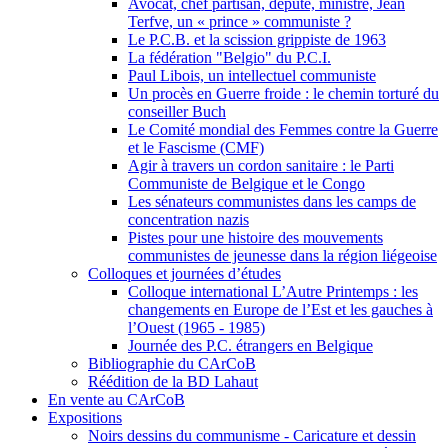
Avocat, chef partisan, député, ministre, Jean
Terfve, un « prince » communiste ?
Le P.C.B. et la scission grippiste de 1963
La fédération "Belgio" du P.C.I.
Paul Libois, un intellectuel communiste
Un procès en Guerre froide : le chemin torturé du
conseiller Buch
Le Comité mondial des Femmes contre la Guerre
et le Fascisme (CMF)
Agir à travers un cordon sanitaire : le Parti
Communiste de Belgique et le Congo
Les sénateurs communistes dans les camps de
concentration nazis
Pistes pour une histoire des mouvements
communistes de jeunesse dans la région liégeoise
Colloques et journées d’études
Colloque international L’Autre Printemps : les
changements en Europe de l’Est et les gauches à
l’Ouest (1965 - 1985)
Journée des P.C. étrangers en Belgique
Bibliographie du CArCoB
Réédition de la BD Lahaut
En vente au CArCoB
Expositions
Noirs dessins du communisme - Caricature et dessin