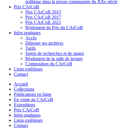
politique dans la presse communiste du XXe siècle
Prix CArCoB
Prix CArCoB 2015
Prix CArCoB 2017
Prix CArCoB 2021
Règlement du Prix du CArCoB
Infos pratiques
Accès
Déposer ses archives
Tarifs
Sujets de recherches et de stages
Règlement de la salle de lecture
Composition du CArCoB
Liens extérieurs
Contact
Accueil
Collections
Publications en ligne
En vente au CArCoB
Expositions
Prix CArCoB
Infos pratiques
Liens extérieurs
Contact