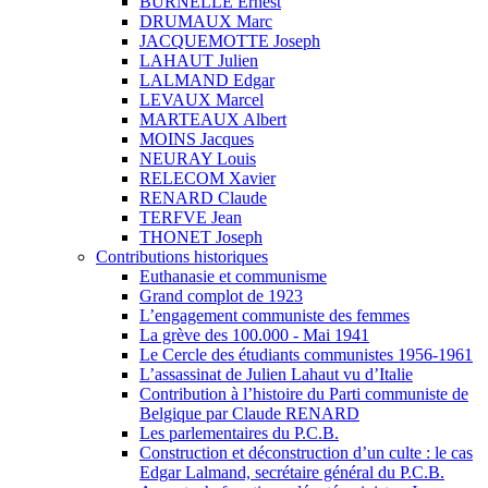
BURNELLE Ernest
DRUMAUX Marc
JACQUEMOTTE Joseph
LAHAUT Julien
LALMAND Edgar
LEVAUX Marcel
MARTEAUX Albert
MOINS Jacques
NEURAY Louis
RELECOM Xavier
RENARD Claude
TERFVE Jean
THONET Joseph
Contributions historiques
Euthanasie et communisme
Grand complot de 1923
L’engagement communiste des femmes
La grève des 100.000 - Mai 1941
Le Cercle des étudiants communistes 1956-1961
L’assassinat de Julien Lahaut vu d’Italie
Contribution à l’histoire du Parti communiste de
Belgique par Claude RENARD
Les parlementaires du P.C.B.
Construction et déconstruction d’un culte : le cas
Edgar Lalmand, secrétaire général du P.C.B.