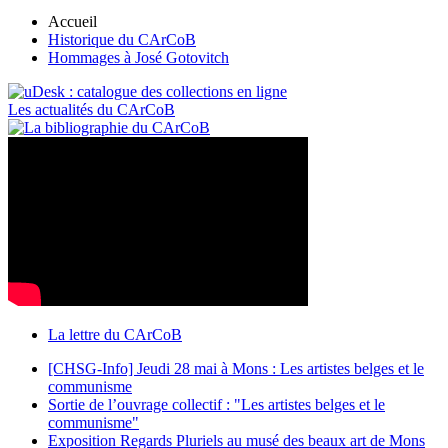
Accueil
Historique du CArCoB
Hommages à José Gotovitch
Les actualités du CArCoB
La lettre du CArCoB
[CHSG-Info] Jeudi 28 mai à Mons : Les artistes belges et le
communisme
Sortie de l’ouvrage collectif : "Les artistes belges et le
communisme"
Exposition Regards Pluriels au musé des beaux art de Mons