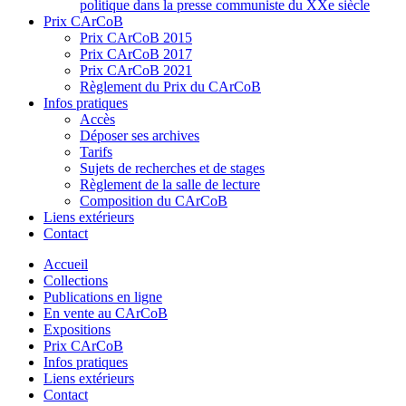
politique dans la presse communiste du XXe siècle
Prix CArCoB
Prix CArCoB 2015
Prix CArCoB 2017
Prix CArCoB 2021
Règlement du Prix du CArCoB
Infos pratiques
Accès
Déposer ses archives
Tarifs
Sujets de recherches et de stages
Règlement de la salle de lecture
Composition du CArCoB
Liens extérieurs
Contact
Accueil
Collections
Publications en ligne
En vente au CArCoB
Expositions
Prix CArCoB
Infos pratiques
Liens extérieurs
Contact