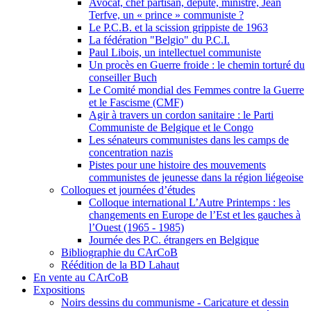
Avocat, chef partisan, député, ministre, Jean
Terfve, un « prince » communiste ?
Le P.C.B. et la scission grippiste de 1963
La fédération "Belgio" du P.C.I.
Paul Libois, un intellectuel communiste
Un procès en Guerre froide : le chemin torturé du
conseiller Buch
Le Comité mondial des Femmes contre la Guerre
et le Fascisme (CMF)
Agir à travers un cordon sanitaire : le Parti
Communiste de Belgique et le Congo
Les sénateurs communistes dans les camps de
concentration nazis
Pistes pour une histoire des mouvements
communistes de jeunesse dans la région liégeoise
Colloques et journées d’études
Colloque international L’Autre Printemps : les
changements en Europe de l’Est et les gauches à
l’Ouest (1965 - 1985)
Journée des P.C. étrangers en Belgique
Bibliographie du CArCoB
Réédition de la BD Lahaut
En vente au CArCoB
Expositions
Noirs dessins du communisme - Caricature et dessin