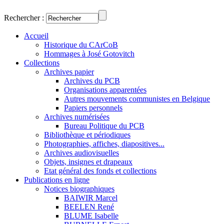
Rechercher :
Accueil
Historique du CArCoB
Hommages à José Gotovitch
Collections
Archives papier
Archives du PCB
Organisations apparentées
Autres mouvements communistes en Belgique
Papiers personnels
Archives numérisées
Bureau Politique du PCB
Bibliothèque et périodiques
Photographies, affiches, diapositives...
Archives audiovisuelles
Objets, insignes et drapeaux
Etat général des fonds et collections
Publications en ligne
Notices biographiques
BAIWIR Marcel
BEELEN René
BLUME Isabelle